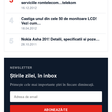
serviciile romtelecom…telekom
16.12.2012
4
Castiga unul din cele 50 de monitoare LCD!
Vezi cum…
18.04.2012
5
Nokia Asha 201! Detalii, specificatii si poze…
28.10.2011
NEWSLETTER
Știrile zilei, în inbox
Primește cele mai importante știri în fiecare dimineață.
ABONEAZĂ-TE