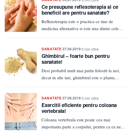
Ce presupune reflexoterapia si ce
beneficii are pentru sanatate?
Reflexoterapia este o practica ce tine de
medicina alternativa si este una dintre cele
mai raspandite, folosite si…
SANATATE
27.06.2019
3 min citire
Ghimbirul – foarte bun pentru
sanatate!
Desi probabil mult mai putin folositt la noi,
decat in alte tari, ghimbirul este o planta
extrem de…
SANATATE
27.06.2019
3 min citire
Exercitii eficiente pentru coloana
vertebrala!
Coloana vertebrala este poate cea mai
importanta parte a corpului, pentru ca ea ne