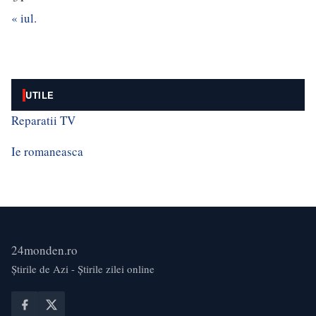
« iul.
UTILE
Reparatii TV
Ie romaneasca
24monden.ro
Știrile de Azi - Știrile zilei online