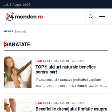
Joi, 6 August 2026
Acasă
›
Sanatate
SANATATE
SANATATE
23.07.2019
3 min citire
TOP 5 uleiuri naturale benefice
pentru par!
Frumusetea si sanatatea podoabei capilare
este, probabil pentru orice femeie sau barbat,
unul dintre cele mai importante aspecte,…
SANATATE
23.07.2019
3 min citire
Beneficiile drenajului limfatic asupra