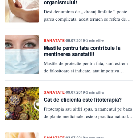
organismului!
Desi denumirea de „ drenaj limfatic ” poate
parea complicata, acest termen se refera de
fapt la o…
SANATATE
09.07.2019
3 min citire
Mastile pentru fata contribuie la
mentinerea sanatatii!
Mastile de protectie pentru fata, sunt extrem
de folositoare si indicate, atat impotriva
prafului si microbilor, cat si…
SANATATE
09.07.2019
3 min citire
Cat de eficienta este fitoterapia?
Fitoterapia sau altfel spus, tratamentul pe baza
de plante medicinale, este o practica naturala,
sigura si folosita de…
SANATATE
03.07.2019
3 min citire