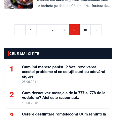
se incheie pe data de 06 ianuarie. Inainte de a
discuta…
‹
1
…
7
8
9
10
›
CELE MAI CITITE
1
Cum îmi măresc penisul? Vezi rezolvarea
acestei probleme și ce soluții sunt cu adevărat
sigure
28.09.2011
2
Cum dezactivez mesajele de la 777 si 778 de la
vodafone? Aici este raspunsul..
10.03.2012
3
Cerere desfiintare romtelecom! Cum renunti la