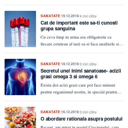
permite sa ne miscam…
SANATATE
19.12.2018
4 min citire
Cat de important este sa-ti cunosti
grupa sanguina
Cu ceva timp in urma era obligatoriu ca
fiecare cetatean al tarii sa-si faca analizele si
sa afle…
SANATATE
18.12.2018
3 min citire
Secretul unei inimi sanatoase- acizii
grasi omega 3 si omega 6
Exista doi acizi grasi care pot face minuni
pentru organismul nostru, in special pentru
sistemul cardiovascular. Acestia sunt…
SANATATE
16.12.2018
3 min citire
O abordare rationala asupra postului
Recent, am intrat in postul Craciunului, care