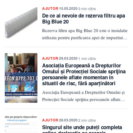
AJUTOR
15.05.2020
3 min citire
De ce ai nevoie de rezerva filtru apa
Big Blue 20
Rezerva filtru apa Big Blue 20 este o instalatie
utilizata pentru purificarea apei de impuritatile
mecanice. Unele modele…
AJUTOR
29.03.2020
1 min citire
Asociația Europeană a Drepturilor
Omului și Protecției Sociale sprijina
persoanele aflate momentan in
situatii de risc, fără aparținători
Asociația Europeană a Drepturilor Omului și
Protecției Sociale sprijina persoanele aflate
momentan in situatii de risc, fără aparținători.
…
AJUTOR
28.03.2020
2 min citire
Singurul site unde puteți completa