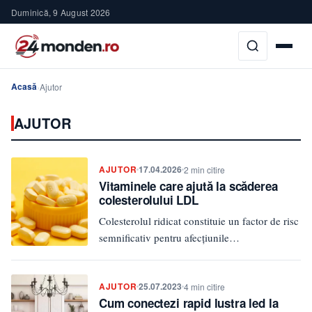
Duminică, 9 August 2026
Acasă
›
Ajutor
AJUTOR
AJUTOR
17.04.2026
2 min citire
Vitaminele care ajută la scăderea
colesterolului LDL
Colesterolul ridicat constituie un factor de risc
semnificativ pentru afecțiunile
cardiovasculare, dar poate fi gestionat prin
aport de…
AJUTOR
25.07.2023
4 min citire
Cum conectezi rapid lustra led la