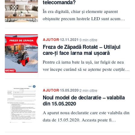
telecomanda?
În era digitală, chiar și elemente aparent
obișnuite precum lustrele LED sunt acum
capabile să interacționeze cu noi…
AJUTOR
12.11.2021
3 min citire
Freza de Zăpadă Rotakt – Utilajul
care-ţi face iarna mai uşoară
Pentru că iarna bate la uşă, iar fulgii de nea
vor începe curând să se aşterne peste curţile…
AJUTOR
15.05.2020
2 min citire
Noul model de declaratie – valabila
din 15.05.2020
A aparut noua declaratie care este valabila din
data de 15.05.2020. Aceasta poate fi
descarcata direct de la…