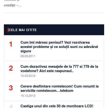
condiții –
24monden.ro
Ultima
actualizare: 14
iunie 2026
CELE MAI CITITE
Această pagină
stabilește
1
Cum îmi măresc penisul? Vezi rezolvarea
termenii și
acestei probleme și ce soluții sunt cu adevărat
sigure
condițiile de
28.09.2011
utilizare…
2
Cum dezactivez mesajele de la 777 si 778 de la
vodafone? Aici este raspunsul..
10.03.2012
3
Cerere desfiintare romtelecom! Cum renunti la
serviciile romtelecom…telekom
16.12.2012
4
Castiga unul din cele 50 de monitoare LCD!