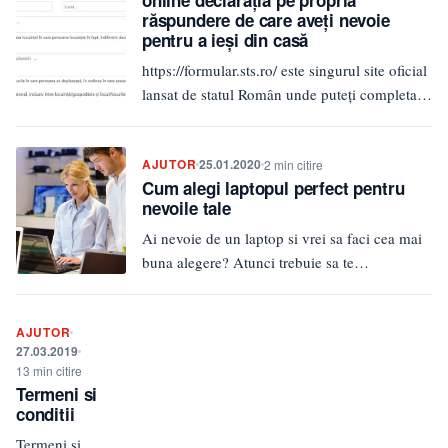
online declarația pe propria
răspundere de care aveți nevoie
pentru a ieși din casă
https://formular.sts.ro/ este singurul site oficial
lansat de statul Român unde puteți completa
online declarația pentru a putea ieși…
AJUTOR
25.01.2020
2 min citire
Cum alegi laptopul perfect pentru
nevoile tale
Ai nevoie de un laptop si vrei sa faci cea mai
buna alegere? Atunci trebuie sa te
documentezi…
AJUTOR
27.03.2019
13 min citire
Termeni si
conditii
Termeni și