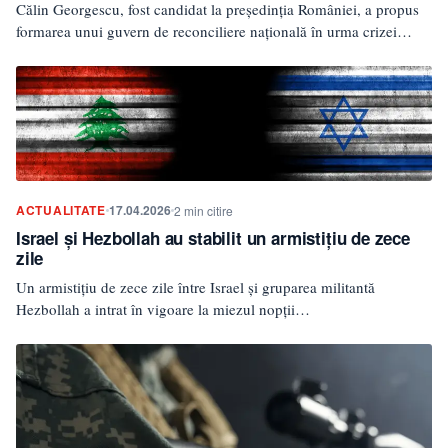
Călin Georgescu, fost candidat la președinția României, a propus
formarea unui guvern de reconciliere națională în urma crizei…
ACTUALITATE
17.04.2026
2 min citire
Israel și Hezbollah au stabilit un armistițiu de zece
zile
Un armistițiu de zece zile între Israel și gruparea militantă
Hezbollah a intrat în vigoare la miezul nopții…