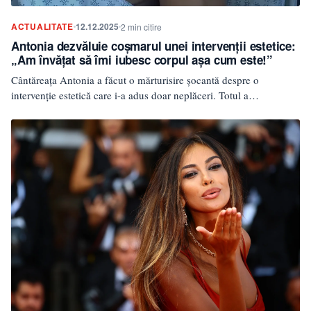
ACTUALITATE
12.12.2025
2 min citire
Antonia dezvăluie coșmarul unei intervenții estetice:
„Am învățat să îmi iubesc corpul așa cum este!”
Cântăreața Antonia a făcut o mărturisire șocantă despre o
intervenție estetică care i-a adus doar neplăceri. Totul a…