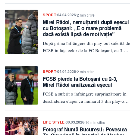
desfășurat pe Stadionul Municipal din…
SPORT
04.04.2026
2 min citire
Mirel Rădoi, nemulțumit după eșecul
cu Botoșani: „E o mare problemă
dacă există lipsă de motivație”
După prima înfrângere din play-out suferită de
FCSB în fața celor de la FC Botoșani, cu 3-2,
atmosfera…
SPORT
04.04.2026
2 min citire
FCSB pierde la Botoșani cu 2-3,
Mirel Rădoi analizează eșecul
FCSB a suferit o înfrângere surprinzătoare în
deschiderea etapei cu numărul 3 din play-out,
pierzând cu FC Botoșani…
LIFE STYLE
30.03.2026
16 min citire
Fotograf Nuntă București: Povestea