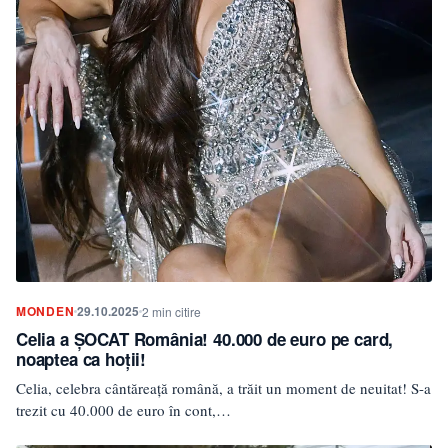
MONDEN
29.10.2025
2 min citire
Celia a ȘOCAT România! 40.000 de euro pe card,
noaptea ca hoții!
Celia, celebra cântăreață română, a trăit un moment de neuitat! S-a
trezit cu 40.000 de euro în cont,…