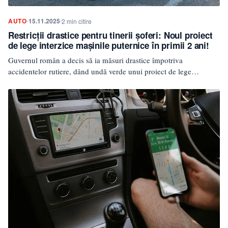
AUTO
15.11.2025
2 min citire
Restricții drastice pentru tinerii șoferi: Noul proiect
de lege interzice mașinile puternice în primii 2 ani!
Guvernul român a decis să ia măsuri drastice împotriva
accidentelor rutiere, dând undă verde unui proiect de lege…