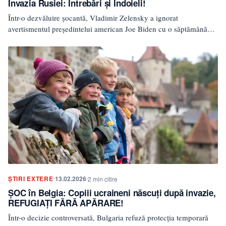
Invazia Rusiei: Întrebări și Îndoieli!
Într-o dezvăluire șocantă, Vladimir Zelensky a ignorat
avertismentul președintelui american Joe Biden cu o săptămână
înainte de invazia…
ȘTIRI EXTERE
13.02.2026
2 min citire
ȘOC în Belgia: Copiii ucraineni născuți după invazie,
REFUGIAȚI FĂRĂ APĂRARE!
Într-o decizie controversată, Bulgaria refuză protecția temporară