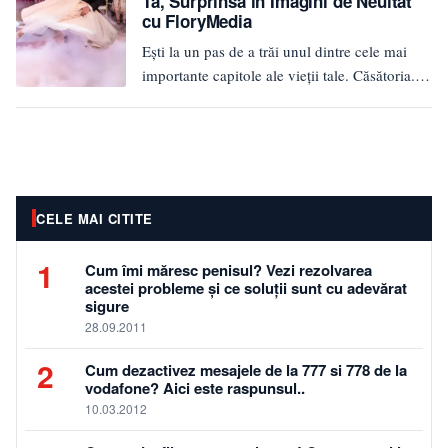
Ta, Surprinsă în Imagini de Neuitat
cu FloryMedia
Ești la un pas de a trăi unul dintre cele mai
importante capitole ale vieții tale. Căsătoria.
Un…
CELE MAI CITITE
1
Cum îmi măresc penisul? Vezi rezolvarea
acestei probleme și ce soluții sunt cu adevărat
sigure
28.09.2011
2
Cum dezactivez mesajele de la 777 si 778 de la
vodafone? Aici este raspunsul..
10.03.2012