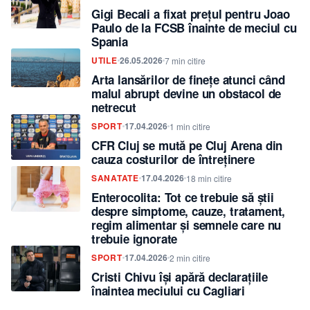
Gigi Becali a fixat prețul pentru Joao
Paulo de la FCSB înainte de meciul cu
Spania
UTILE
26.05.2026
7 min citire
Arta lansărilor de finețe atunci când
malul abrupt devine un obstacol de
netrecut
SPORT
17.04.2026
1 min citire
CFR Cluj se mută pe Cluj Arena din
cauza costurilor de întreținere
SANATATE
17.04.2026
18 min citire
Enterocolita: Tot ce trebuie să știi
despre simptome, cauze, tratament,
regim alimentar și semnele care nu
trebuie ignorate
SPORT
17.04.2026
2 min citire
Cristi Chivu își apără declarațiile
înaintea meciului cu Cagliari