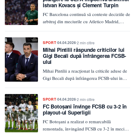
Istvan Kovacs și Clement Turpin
FC Barcelona continuă să conteste deciziile de
arbitraj din meciurile cu Atletico Madrid,
depunând o nouă plângere la…
SPORT
04.04.2026
2 min citire
Mihai Pintilii răspunde criticilor lui
Gigi Becali după înfrângerea FCSB-
ului
Mihai Pintilii a reacționat la criticile aduse de
Gigi Becali după înfrângerea FCSB-ului în
fața lui FC Botoșani,…
SPORT
04.04.2026
2 min citire
FC Botoșani învinge FCSB cu 3-2 în
playout-ul Superligii
FC Botoșani a realizat o remarcabilă
remontada, învingând FCSB cu 3-2 în meciul