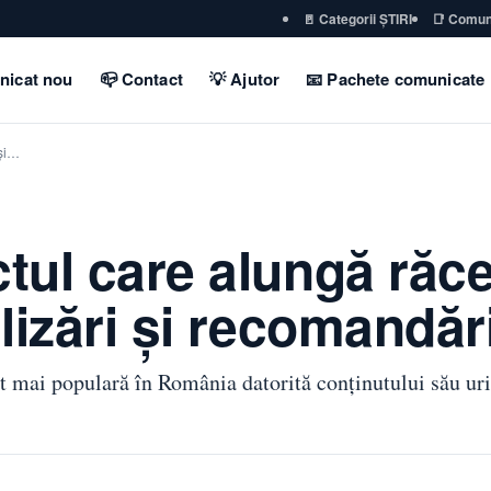
🚪 Categorii ȘTIRI
📑 Comun
nicat nou
📪 Contact
💡 Ajutor
📧 Pachete comunicate
 și…
tul care alungă răcel
ilizări și recomandăr
tot mai populară în România datorită conținutului său ur