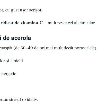
or, cu gust ușor acrișor.
 ridicat de vitamina C
– mult peste cel al citricelor.
ui de acerola
oaspăt (de 30–40 de ori mai mult decât portocalele).
r și a pielii.
energetic.
reduc stresul oxidativ.