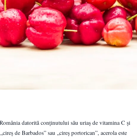
n România datorită conținutului său uriaș de vitamina C și
 „cireș de Barbados” sau „cireș portorican”, acerola este