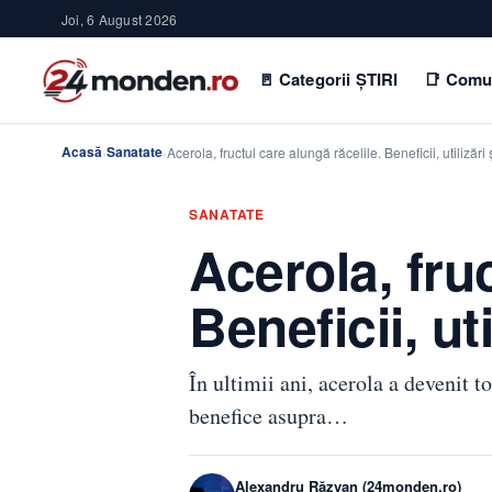
Joi, 6 August 2026
🚪 Categorii ȘTIRI
📑 Comu
Acasă
Sanatate
›
›
Acerola, fructul care alungă răcelile. Beneficii, utilizări
SANATATE
Acerola, fruc
Beneficii, ut
În ultimii ani, acerola a devenit 
benefice asupra…
Alexandru Răzvan (24monden.ro)