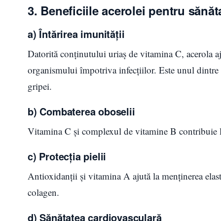
3. Beneficiile acerolei pentru sănăt
a) Întărirea imunității
Datorită conținutului uriaș de vitamina C, acerola aj
organismului împotriva infecțiilor. Este unul dintre c
gripei.
b) Combaterea oboselii
Vitamina C și complexul de vitamine B contribuie la 
c) Protecția pielii
Antioxidanții și vitamina A ajută la menținerea elasti
colagen.
d) Sănătatea cardiovasculară