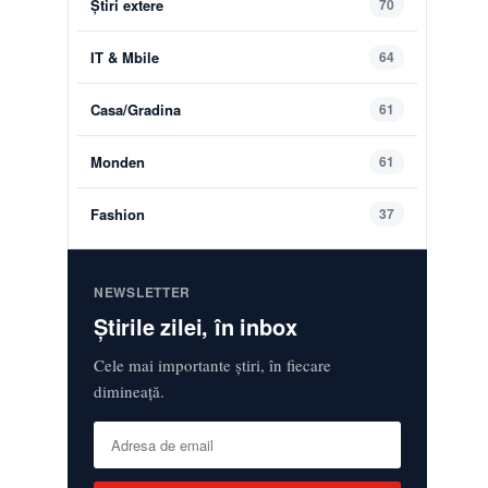
Știri extere
70
IT & Mbile
64
Casa/Gradina
61
Monden
61
Fashion
37
NEWSLETTER
Știrile zilei, în inbox
Cele mai importante știri, în fiecare
dimineață.