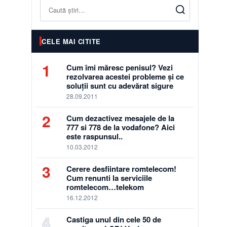
Caută
CELE MAI CITITE
1
Cum îmi măresc penisul? Vezi
rezolvarea acestei probleme și ce
soluții sunt cu adevărat sigure
28.09.2011
2
Cum dezactivez mesajele de la
777 si 778 de la vodafone? Aici
este raspunsul..
10.03.2012
3
Cerere desfiintare romtelecom!
Cum renunti la serviciile
romtelecom…telekom
16.12.2012
4
Castiga unul din cele 50 de