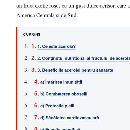
un fruct exotic roșu, cu un gust dulce-acrișor, care a
America Centrală și de Sud.
CUPRINS
1. Ce este acerola?
2. Conținutul nutrițional al fructului de acerol
3. Beneficiile acerolei pentru sănătate
a) Întărirea imunității
b) Combaterea oboselii
c) Protecția pielii
d) Sănătatea cardiovasculară
e) Funcția cognitivă