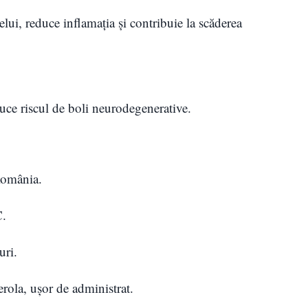
lui, reduce inflamația și contribuie la scăderea
duce riscul de boli neurodegenerative.
România.
C.
uri.
rola, ușor de administrat.