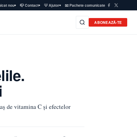
icat nou
📪 Contact
💡 Ajutor
📧 Pachete comunicate
ABONEAZĂ-TE
ile.
i
iaș de vitamina C și efectelor