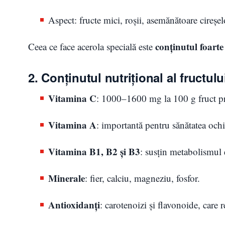
Aspect: fructe mici, roșii, asemănătoare cireșel
conținutul foarte
Ceea ce face acerola specială este
2. Conținutul nutrițional al fructul
Vitamina C
: 1000–1600 mg la 100 g fruct pr
Vitamina A
: importantă pentru sănătatea ochilo
Vitamina B1, B2 și B3
: susțin metabolismul 
Minerale
: fier, calciu, magneziu, fosfor.
Antioxidanți
: carotenoizi și flavonoide, care 