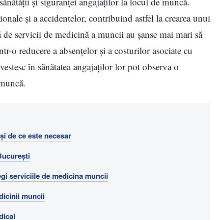
ănătății și siguranței angajaților la locul de muncă.
onale și a accidentelor, contribuind astfel la crearea unui
ă de servicii de medicină a muncii au șanse mai mari să
tr-o reducere a absențelor și a costurilor asociate cu
vestesc în sănătatea angajaților lor pot observa o
e muncă.
i de ce este necesar
București
legi serviciile de medicina muncii
dicinii muncii
dical