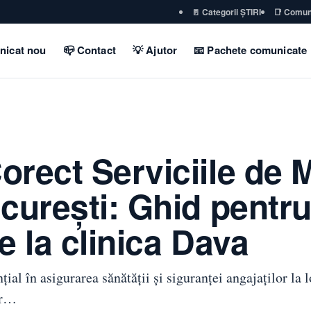
🚪 Categorii ȘTIRI
📑 Comun
nicat nou
📪 Contact
💡 Ajutor
📧 Pachete comunicate
rect Serviciile de 
curești: Ghid pentru
e la clinica Dava
ial în asigurarea sănătății și siguranței angajaților la
or…