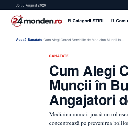
Joi, 6 August 2026
🚪 Categorii ȘTIRI
📑 Comu
Acasă
Sanatate
›
›
Cum Alegi Corect Serviciile de Medicina Muncii în…
SANATATE
Cum Alegi Co
Muncii în Bu
Angajatori d
Medicina muncii joacă un rol esenț
concentrează pe prevenirea bolil