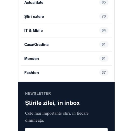
Actualitate
85
Știri extere
70
IT & Mbile
64
Casa/Gradina
61
Monden
61
Fashion
37
NEWSLETTER
Știrile zilei, în inbox
Cele mai importante știri, în fiecare
dimineață.