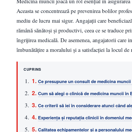
Medicina muncii joacă un rol esențial în asigurarea s
Aceasta se concentrează pe prevenirea bolilor profesi
mediu de lucru mai sigur. Angajații care beneficiaz
rămână sănătoși și productivi, ceea ce se traduce prin
îngrijirea medicală. De asemenea, angajatorii care in
îmbunătățire a moralului și a satisfacției la locul d
CUPRINS
Ce presupune un consult de medicina muncii ș
Cum să alegi o clinică de medicina muncii în 
Ce criterii să iei în considerare atunci când a
Experiența și reputația clinicii în domeniul me
Calitatea echipamentelor și a personalului me