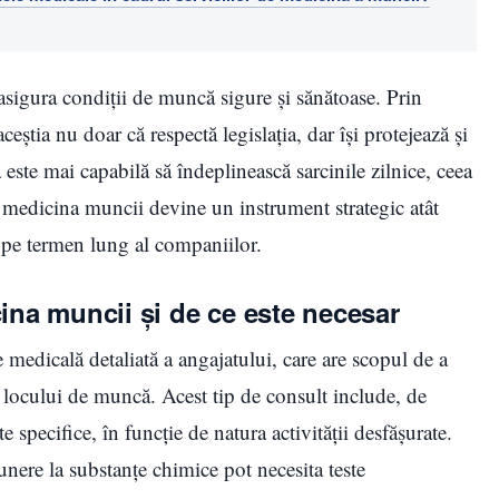
a asigura condiții de muncă sigure și sănătoase. Prin
tia nu doar că respectă legislația, dar își protejează și
 este mai capabilă să îndeplinească sarcinile zilnice, ceea
el, medicina muncii devine un instrument strategic atât
l pe termen lung al companiilor.
na muncii și de ce este necesar
medicală detaliată a angajatului, care are scopul de a
e locului de muncă. Acest tip de consult include, de
 specifice, în funcție de natura activității desfășurate.
nere la substanțe chimice pot necesita teste