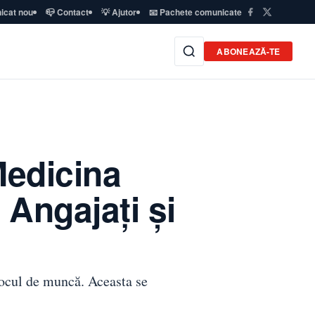
icat nou
📪 Contact
💡 Ajutor
📧 Pachete comunicate
ABONEAZĂ-TE
Medicina
 Angajați și
 locul de muncă. Aceasta se