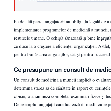
Pe de altă parte, angajatorii au obligația legală de 
implementarea programelor de medicină a muncii, aceș
resursele umane. O echipă sănătoasă și bine îngrijită
ce duce la o creștere a eficienței organizației. Astf
pentru bunăstarea angajaților, cât și pentru succesu
Ce presupune un consult de medici
Un consult de medicină a muncii implică o evaluare 
determina starea sa de sănătate în raport cu cerințel
obicei, o anamneză completă, examinări fizice și teste
De exemplu, angajații care lucrează în medii cu expu