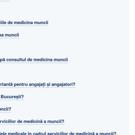
ciile de medicina muncii
ina muncii
după consultul de medicina muncii
rtantă pentru angajați și angajatori?
n București?
uncii?
rviciilor de medicină a muncii?
ele medicale în cadrul serviciilor de medicină a muncii?