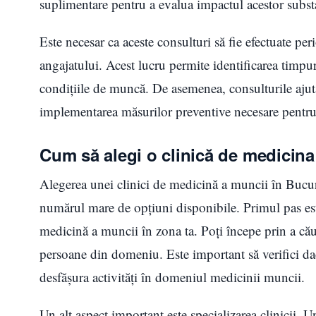
suplimentare pentru a evalua impactul acestor substa
Este necesar ca aceste consulturi să fie efectuate peri
angajatului. Acest lucru permite identificarea timpur
condițiile de muncă. De asemenea, consulturile ajută 
implementarea măsurilor preventive necesare pentru a
Cum să alegi o clinică de medicina
Alegerea unei clinici de medicină a muncii în Bucur
numărul mare de opțiuni disponibile. Primul pas este 
medicină a muncii în zona ta. Poți începe prin a cău
persoane din domeniu. Este important să verifici dacă
desfășura activități în domeniul medicinii muncii.
Un alt aspect important este specializarea clinicii. 