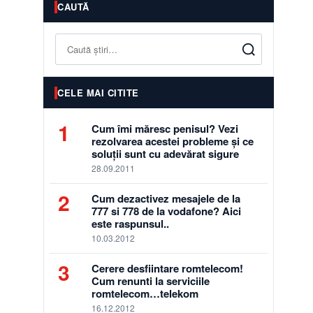
CAUTĂ
Caută
CELE MAI CITITE
1
Cum îmi măresc penisul? Vezi
rezolvarea acestei probleme și ce
soluții sunt cu adevărat sigure
28.09.2011
2
Cum dezactivez mesajele de la
777 si 778 de la vodafone? Aici
este raspunsul..
10.03.2012
3
Cerere desfiintare romtelecom!
Cum renunti la serviciile
romtelecom…telekom
16.12.2012