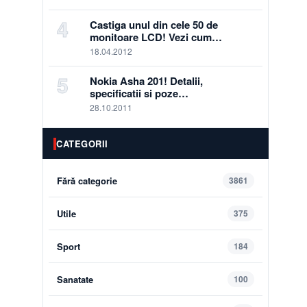
4
Castiga unul din cele 50 de
monitoare LCD! Vezi cum…
18.04.2012
5
Nokia Asha 201! Detalii,
specificatii si poze…
28.10.2011
CATEGORII
Fără categorie
3861
Utile
375
Sport
184
Sanatate
100