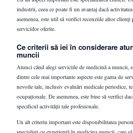
industrii, ceea ce poate fi un avantaj dacă activitate
asemenea, este util să verifici recenziile altor clienț
serviciilor oferite.
Ce criterii să iei în considerare at
muncii
Atunci când alegi serviciile de medicină a muncii, es
dintre cele mai importante aspecte este gama de servi
nevoile tale, inclusiv evaluări medicale periodice, te
ocupaționale. De asemenea, este bine să verifici dacă
specificul activității tale profesionale.
Un alt criteriu important este disponibilitatea perso
specialiști cu experiență în medicina muncii, care să