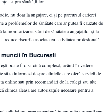
nțe asupra sănătății lor.
odic, nu doar la angajare, ci și pe parcursul carierei
ie a problemelor de sănătate care ar putea fi cauzate de
la monitorizarea stării de sănătate a angajaților și la
 reduce riscurile asociate cu activitatea profesională.
 muncii în București
ești poate fi o sarcină complexă, având în vedere
să te informezi despre clinicile care oferă servicii de
ta online sau prin recomandări de la colegi sau alte
 clinica aleasă are autorizațiile necesare pentru a
Unele clinici pot avea experiență în anumite domenii sau