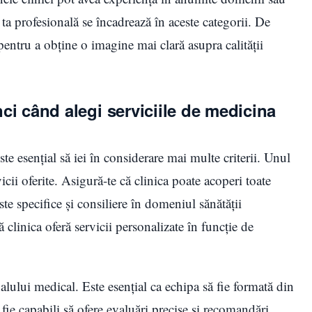
a ta profesională se încadrează în aceste categorii. De
i pentru a obține o imagine mai clară asupra calității
unci când alegi serviciile de medicina
te esențial să iei în considerare mai multe criterii. Unul
cii oferite. Asigură-te că clinica poate acoperi toate
ste specifice și consiliere în domeniul sănătății
 clinica oferă servicii personalizate în funcție de
nalului medical. Este esențial ca echipa să fie formată din
 fie capabili să ofere evaluări precise și recomandări