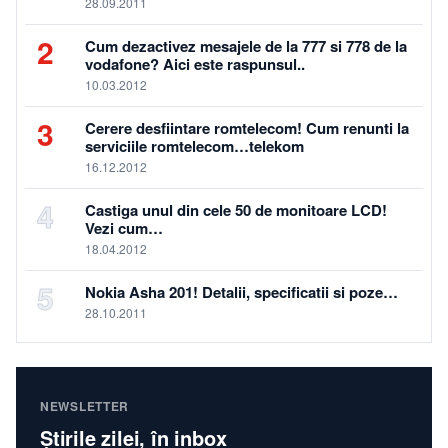
28.09.2011
2
Cum dezactivez mesajele de la 777 si 778 de la
vodafone? Aici este raspunsul..
10.03.2012
3
Cerere desfiintare romtelecom! Cum renunti la
serviciile romtelecom…telekom
16.12.2012
4
Castiga unul din cele 50 de monitoare LCD!
Vezi cum…
18.04.2012
5
Nokia Asha 201! Detalii, specificatii si poze…
28.10.2011
NEWSLETTER
Știrile zilei, în inbox