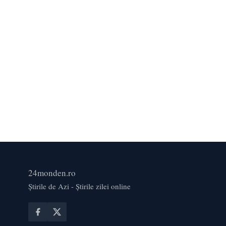
24monden.ro
Știrile de Azi - Știrile zilei online