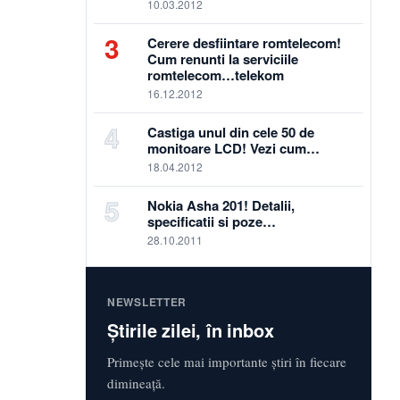
10.03.2012
3
Cerere desfiintare romtelecom!
Cum renunti la serviciile
romtelecom…telekom
16.12.2012
4
Castiga unul din cele 50 de
monitoare LCD! Vezi cum…
18.04.2012
5
Nokia Asha 201! Detalii,
specificatii si poze…
28.10.2011
NEWSLETTER
Știrile zilei, în inbox
Primește cele mai importante știri în fiecare
dimineață.