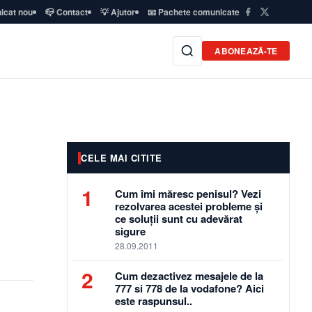
icat nou
📪 Contact
💡 Ajutor
📧 Pachete comunicate
ABONEAZĂ-TE
CELE MAI CITITE
1
Cum îmi măresc penisul? Vezi
rezolvarea acestei probleme și
ce soluții sunt cu adevărat
sigure
28.09.2011
2
Cum dezactivez mesajele de la
777 si 778 de la vodafone? Aici
este raspunsul..