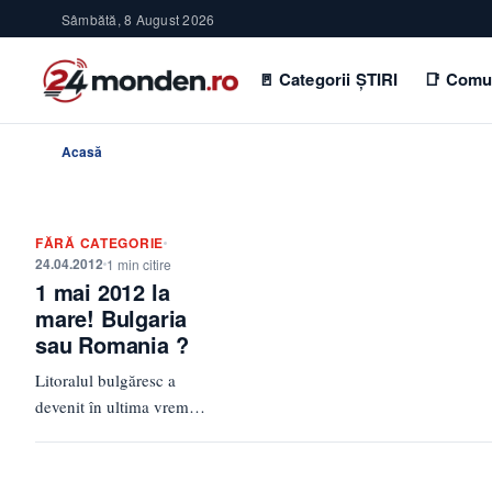
Sâmbătă, 8 August 2026
🚪 Categorii ȘTIRI
📑 Comu
Acasă
FĂRĂ CATEGORIE
24.04.2012
1 min citire
1 mai 2012 la
mare! Bulgaria
sau Romania ?
Litoralul bulgăresc a
devenit în ultima vreme
foarte populat de români,
însă pe 1 mai peste 25
000…