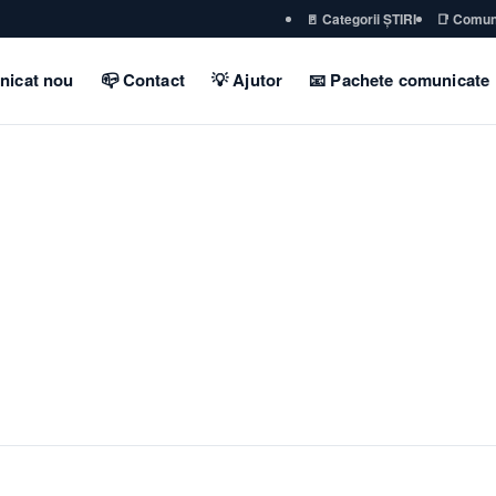
🚪 Categorii ȘTIRI
📑 Comun
nicat nou
📪 Contact
💡 Ajutor
📧 Pachete comunicate