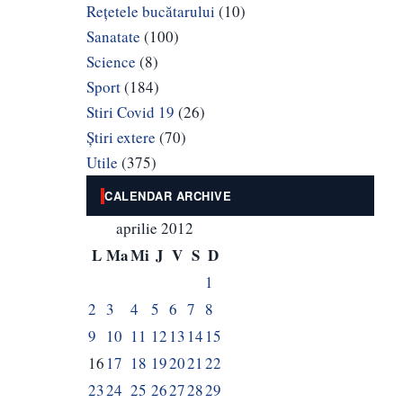
Rețetele bucătarului
(10)
Sanatate
(100)
Science
(8)
Sport
(184)
Stiri Covid 19
(26)
Știri extere
(70)
Utile
(375)
CALENDAR ARCHIVE
aprilie 2012
L
Ma
Mi
J
V
S
D
1
2
3
4
5
6
7
8
9
10
11
12
13
14
15
16
17
18
19
20
21
22
23
24
25
26
27
28
29