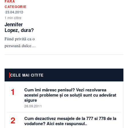
FĂRĂ
macar o clipa
CATEGORIE
cand cineva…
23.04.2012
1 min citire
Jennifer
Lopez, dura?
Fiind privită ca o
persoană dulce şi
calmă, uneori tot
ne pierdem
cumpătul mai
ales când vine
CELE MAI CITITE
vorba…
1
Cum îmi măresc penisul? Vezi rezolvarea
acestei probleme și ce soluții sunt cu adevărat
sigure
28.09.2011
2
Cum dezactivez mesajele de la 777 si 778 de la
vodafone? Aici este raspunsul..