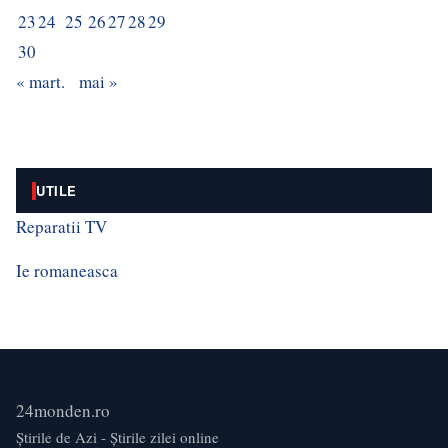
23
24
25
26
27
28
29
30
« mart.
mai »
UTILE
Reparatii TV
Ie romaneasca
24monden.ro
Știrile de Azi - Știrile zilei online