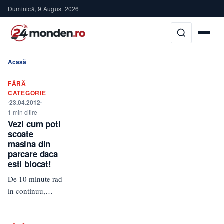
Duminică, 9 August 2026
Acasă
FĂRĂ
CATEGORIE
23.04.2012
1 min citire
Vezi cum poti
scoate
masina din
parcare daca
esti blocat!
De 10 minute rad
in continuu,
adica la asta nu
te gandesti nici