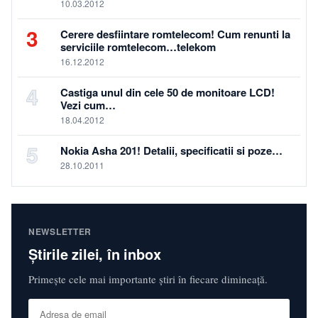
10.03.2012
3
Cerere desfiintare romtelecom! Cum renunti la
serviciile romtelecom…telekom
16.12.2012
4
Castiga unul din cele 50 de monitoare LCD!
Vezi cum…
18.04.2012
5
Nokia Asha 201! Detalii, specificatii si poze…
28.10.2011
NEWSLETTER
Știrile zilei, în inbox
Primește cele mai importante știri în fiecare dimineață.