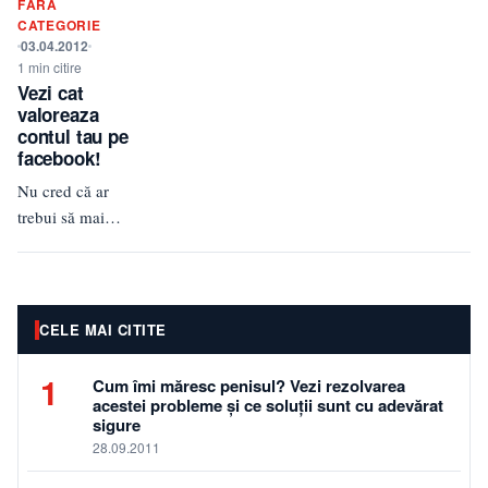
FĂRĂ
bine se
CATEGORIE
încadreaza…
03.04.2012
1 min citire
Vezi cat
valoreaza
contul tau pe
facebook!
Nu cred că ar
trebui să mai
explic ce este
Facebook-ul,
pentru că am
observat că
CELE MAI CITITE
acesta este…
1
Cum îmi măresc penisul? Vezi rezolvarea
acestei probleme și ce soluții sunt cu adevărat
sigure
28.09.2011