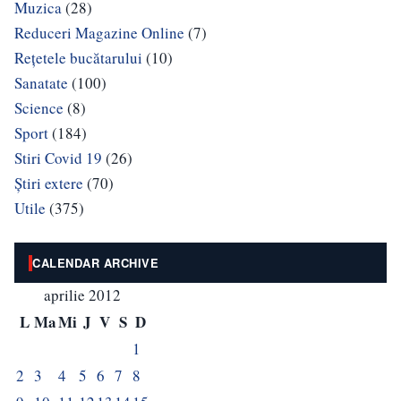
Muzica
(28)
Reduceri Magazine Online
(7)
Rețetele bucătarului
(10)
Sanatate
(100)
Science
(8)
Sport
(184)
Stiri Covid 19
(26)
Știri extere
(70)
Utile
(375)
CALENDAR ARCHIVE
aprilie 2012
L
Ma
Mi
J
V
S
D
1
2
3
4
5
6
7
8