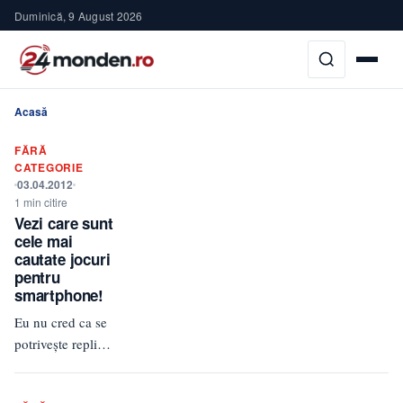
Duminică, 9 August 2026
Acasă
FĂRĂ
CATEGORIE
03.04.2012
1 min citire
Vezi care sunt
cele mai
cautate jocuri
pentru
smartphone!
Eu nu cred ca se
potriveşte replica
„daca ai timp sa
te joci”, ci mai