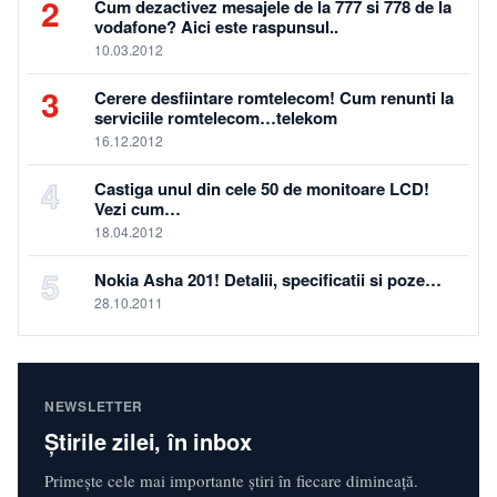
2
Cum dezactivez mesajele de la 777 si 778 de la
vodafone? Aici este raspunsul..
10.03.2012
3
Cerere desfiintare romtelecom! Cum renunti la
serviciile romtelecom…telekom
16.12.2012
4
Castiga unul din cele 50 de monitoare LCD!
Vezi cum…
18.04.2012
5
Nokia Asha 201! Detalii, specificatii si poze…
28.10.2011
NEWSLETTER
Știrile zilei, în inbox
Primește cele mai importante știri în fiecare dimineață.