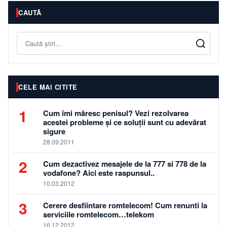
CAUTĂ
Caută
CELE MAI CITITE
1
Cum îmi măresc penisul? Vezi rezolvarea
acestei probleme și ce soluții sunt cu adevărat
sigure
28.09.2011
2
Cum dezactivez mesajele de la 777 si 778 de la
vodafone? Aici este raspunsul..
10.03.2012
3
Cerere desfiintare romtelecom! Cum renunti la
serviciile romtelecom…telekom
16.12.2012