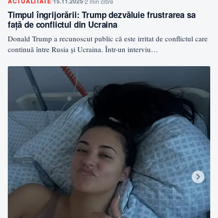
ACTUALITATE
15.11.2025
2 min citire
Timpul îngrijorării: Trump dezvăluie frustrarea sa
față de conflictul din Ucraina
Donald Trump a recunoscut public că este irritat de conflictul care
continuă între Rusia și Ucraina. Într-un interviu…