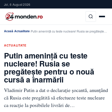
Joi, 6 August 2026
Acasă
Actualitate
›
›
Putin amenință cu teste nucleare! Rusia se pregătește…
ACTUALITATE
Putin amenință cu teste
nucleare! Rusia se
pregătește pentru o nouă
cursă a înarmării
Vladimir Putin a dat o declarație șocantă, anunțând
că Rusia este pregătită să efectueze teste nucleare
ca reacție la posibilele livrări de…