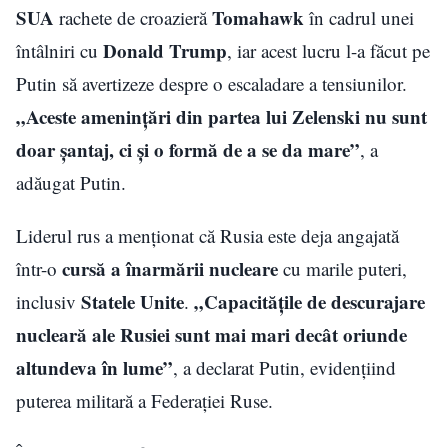
SUA
Tomahawk
rachete de croazieră
în cadrul unei
Donald Trump
întâlniri cu
, iar acest lucru l-a făcut pe
Putin să avertizeze despre o escaladare a tensiunilor.
„Aceste amenințări din partea lui Zelenski nu sunt
doar șantaj, ci și o formă de a se da mare”
, a
adăugat Putin.
Liderul rus a menționat că Rusia este deja angajată
cursă a înarmării nucleare
într-o
cu marile puteri,
Statele Unite
„Capacitățile de descurajare
inclusiv
.
nucleară ale Rusiei sunt mai mari decât oriunde
altundeva în lume”
, a declarat Putin, evidențiind
puterea militară a Federației Ruse.