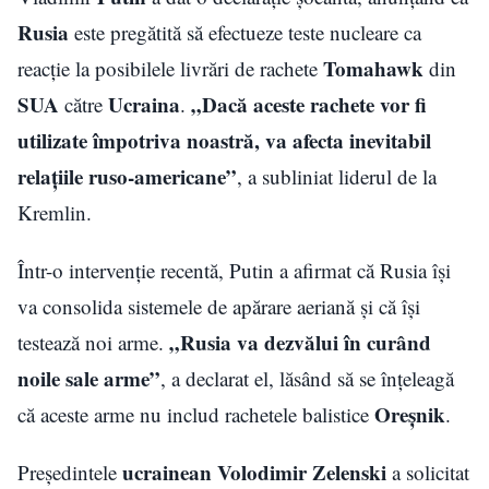
Rusia
este pregătită să efectueze teste nucleare ca
Tomahawk
reacție la posibilele livrări de rachete
din
SUA
Ucraina
„Dacă aceste rachete vor fi
către
.
utilizate împotriva noastră, va afecta inevitabil
relațiile ruso-americane”
, a subliniat liderul de la
Kremlin.
Într-o intervenție recentă, Putin a afirmat că Rusia își
va consolida sistemele de apărare aeriană și că își
„Rusia va dezvălui în curând
testează noi arme.
noile sale arme”
, a declarat el, lăsând să se înțeleagă
Oreșnik
că aceste arme nu includ rachetele balistice
.
ucrainean
Volodimir Zelenski
Președintele
a solicitat