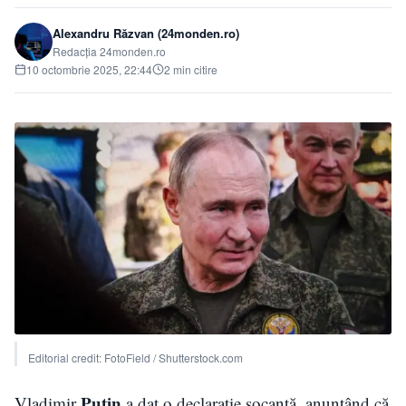
Alexandru Răzvan (24monden.ro)
Redacția 24monden.ro
10 octombrie 2025, 22:44
2 min citire
Editorial credit: FotoField / Shutterstock.com
Putin
Vladimir
a dat o declarație șocantă, anunțând că