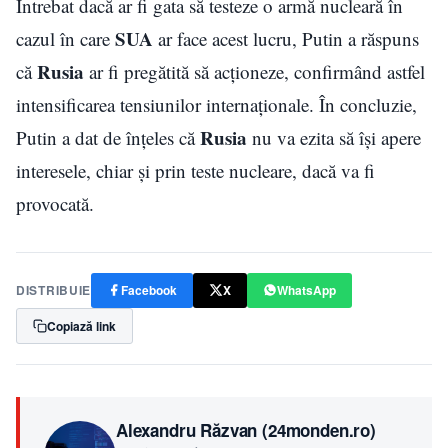
Întrebat dacă ar fi gata să testeze o armă nucleară în
SUA
cazul în care
ar face acest lucru, Putin a răspuns
Rusia
că
ar fi pregătită să acționeze, confirmând astfel
intensificarea tensiunilor internaționale. În concluzie,
Rusia
Putin a dat de înțeles că
nu va ezita să își apere
interesele, chiar și prin teste nucleare, dacă va fi
provocată.
DISTRIBUIE
Facebook
X
WhatsApp
Copiază link
Alexandru Răzvan (24monden.ro)