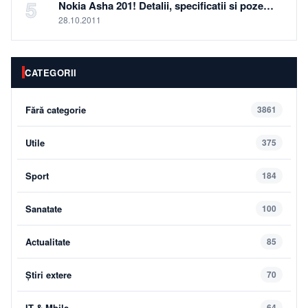
5
Nokia Asha 201! Detalii, specificatii si poze…
28.10.2011
CATEGORII
Fără categorie
3861
Utile
375
Sport
184
Sanatate
100
Actualitate
85
Știri extere
70
IT & Mbile
64