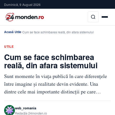
Duminică, 9 August 2026
Acasă
Utile
›
›
Cum se face schimbarea reală, din afara sistemului
UTILE
Cum se face schimbarea
reală, din afara sistemului
Sunt momente în viața publică în care diferențele
între imagine și realitate devin evidente. Una
dintre cele mai importante distincții pe care…
web_romania
Redacția 24monden.ro