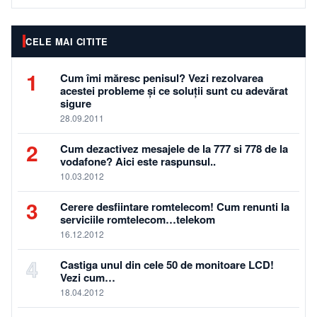
CELE MAI CITITE
1
Cum îmi măresc penisul? Vezi rezolvarea
acestei probleme și ce soluții sunt cu adevărat
sigure
28.09.2011
2
Cum dezactivez mesajele de la 777 si 778 de la
vodafone? Aici este raspunsul..
10.03.2012
3
Cerere desfiintare romtelecom! Cum renunti la
serviciile romtelecom…telekom
16.12.2012
4
Castiga unul din cele 50 de monitoare LCD!
Vezi cum…
18.04.2012