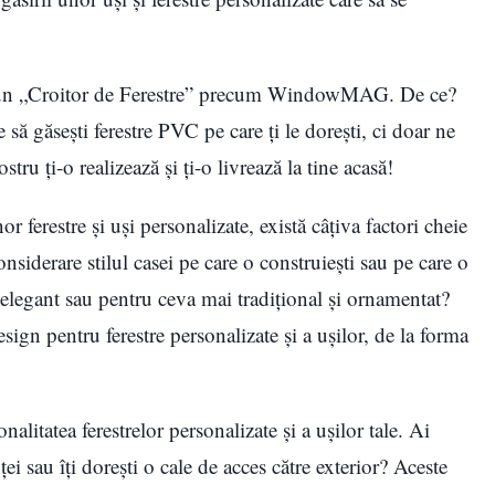
 la un „Croitor de Ferestre” precum WindowMAG. De ce?
 găseşti ferestre PVC pe care ţi le doreşti, ci doar ne
tru ţi-o realizează şi ţi-o livrează la tine acasă!
 ferestre și uși personalizate, există câțiva factori cheie
onsiderare stilul casei pe care o construieşti sau pe care o
elegant sau pentru ceva mai tradițional și ornamentat?
esign pentru ferestre personalizate și a ușilor, de la forma
alitatea ferestrelor personalizate și a ușilor tale. Ai
ei sau îţi doreşti o cale de acces către exterior? Aceste