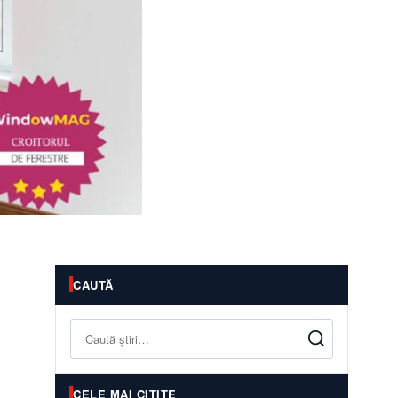
CAUTĂ
Caută
CELE MAI CITITE