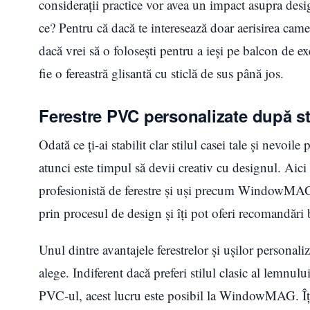
considerații practice vor avea un impact asupra desig
ce? Pentru că dacă te interesează doar aerisirea came
dacă vrei să o foloseşti pentru a ieşi pe balcon de 
fie o fereastră glisantă cu sticlă de sus până jos.
Ferestre PVC personalizate după sti
Odată ce ţi-ai stabilit clar stilul casei tale şi nevoile
atunci este timpul să devii creativ cu designul. Ai
profesionistă de ferestre și uși precum WindowMAG po
prin procesul de design și îţi pot oferi recomandări b
Unul dintre avantajele ferestrelor și ușilor personaliz
alege. Indiferent dacă preferi stilul clasic al lemnului
PVC-ul, acest lucru este posibil la WindowMAG. Îţi 