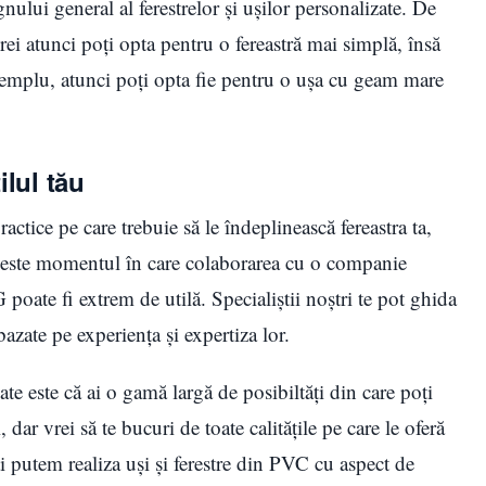
nului general al ferestrelor și ușilor personalizate. De
rei atunci poţi opta pentru o fereastră mai simplă, însă
exemplu, atunci poţi opta fie pentru o uşa cu geam mare
lul tău
 practice pe care trebuie să le îndeplinească fereastra ta,
ci este momentul în care colaborarea cu o companie
ate fi extrem de utilă. Specialiştii noştri te pot ghida
azate pe experiența și expertiza lor.
ate este că ai o gamă largă de posibiltăţi din care poţi
, dar vrei să te bucuri de toate calităţile pe care le oferă
putem realiza uşi şi ferestre din PVC cu aspect de