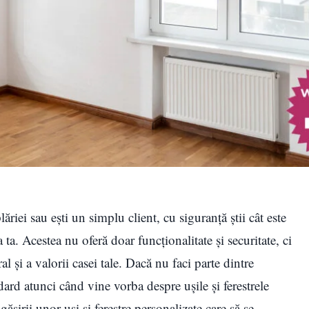
ăriei sau eşti un simplu client, cu siguranţă ştii cât este
a ta. Acestea nu oferă doar funcționalitate și securitate, ci
 și a valorii casei tale. Dacă nu faci parte dintre
rd atunci când vine vorba despre uşile şi ferestrele
găsirii unor uşi şi ferestre personalizate care să se