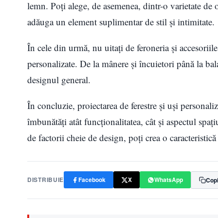
lemn. Poţi alege, de asemenea, dintr-o varietate de op
adăuga un element suplimentar de stil și intimitate.
În cele din urmă, nu uitați de feroneria și accesoriile
personalizate. De la mânere și încuietori până la balam
designul general.
În concluzie, proiectarea de ferestre și uși personali
îmbunătăți atât funcționalitatea, cât și aspectul spaț
de factorii cheie de design, poţi crea o caracteristic
DISTRIBUIE
Facebook
X
WhatsApp
Copi