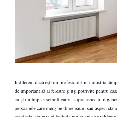
Indiferent dacă eşti un profesionist în industria tâmpl
de important să ai ferestre și uși potrivite pentru cas
au și un impact semnificativ asupra aspectului general
persoanele care merg pe dimensiuni sau aspect standa
casei tale, sigur te-ai lovit de multe ori de problema 