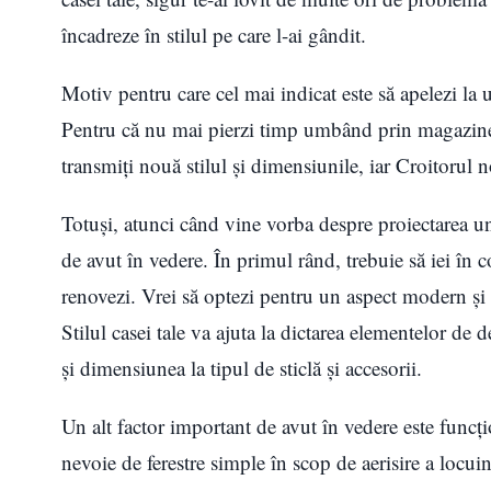
încadreze în stilul pe care l-ai gândit.
Motiv pentru care cel mai indicat este să apelezi
Pentru că nu mai pierzi timp umbând prin magazine să
transmiţi nouă stilul şi dimensiunile, iar Croitorul nos
Totuşi, atunci când vine vorba despre proiectarea unor
de avut în vedere. În primul rând, trebuie să iei în c
renovezi. Vrei să optezi pentru un aspect modern și 
Stilul casei tale va ajuta la dictarea elementelor de d
și dimensiunea la tipul de sticlă și accesorii.
Un alt factor important de avut în vedere este funcțion
nevoie de ferestre simple în scop de aerisire a locuinţ