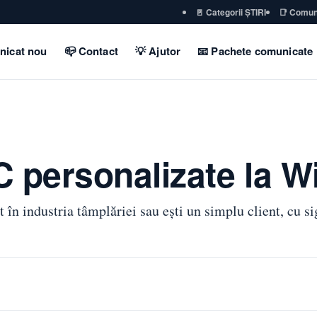
🚪 Categorii ȘTIRI
📑 Comun
nicat nou
📪 Contact
💡 Ajutor
📧 Pachete comunicate
C personalizate la
t în industria tâmplăriei sau eşti un simplu client, cu si