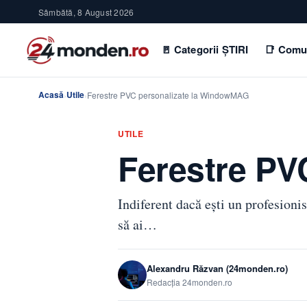
Sâmbătă, 8 August 2026
🚪 Categorii ȘTIRI
📑 Comu
Acasă
Utile
›
›
Ferestre PVC personalizate la WindowMAG
UTILE
Ferestre PV
Indiferent dacă eşti un profesionis
să ai…
Alexandru Răzvan (24monden.ro)
Redacția 24monden.ro