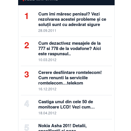
1
Cum îmi măresc penisul? Vezi
rezolvarea acestei probleme și ce
soluții sunt cu adevărat sigure
28.09.2011
2
Cum dezactivez mesajele de la
777 si 778 de la vodafone? Aici
este raspunsul..
10.03.2012
3
Cerere desfiintare romtelecom!
Cum renunti la serviciile
romtelecom…telekom
16.12.2012
4
Castiga unul din cele 50 de
monitoare LCD! Vezi cum…
18.04.2012
5
Nokia Asha 201! Detalii,
specificatii si poze…