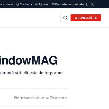
icat nou
📪 Contact
💡 Ajutor
📧 Pachete comunicate
ABONEAZĂ-TE
 WindowMAG
guranţă ştii cât este de important
26 februarie 2023, 23:40
4 min citire