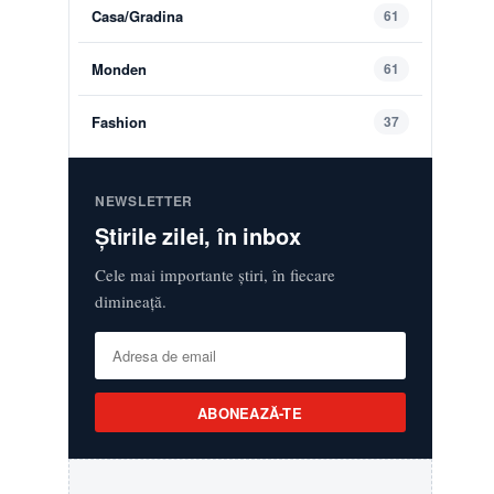
Casa/Gradina
61
Monden
61
Fashion
37
NEWSLETTER
Știrile zilei, în inbox
Cele mai importante știri, în fiecare
dimineață.
ABONEAZĂ-TE