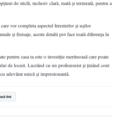
țiuni de sticlă, inclusiv clară, mată și texturată, pentru a
 care vor completa aspectul ferestrelor și ușilor
ale și finisaje, aceste detalii pot face toată diferența în
zate pentru casa ta este o investiție merituoasă care poate
iului de locuit. Lucrând cu un profesionist și ținând cont
ă cu adevărat unică și impresionantă.
ază link