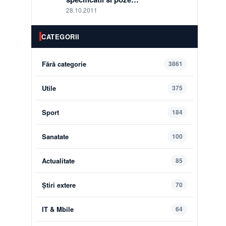
28.10.2011
CATEGORII
Fără categorie
3861
Utile
375
Sport
184
Sanatate
100
Actualitate
85
Știri extere
70
IT & Mbile
64