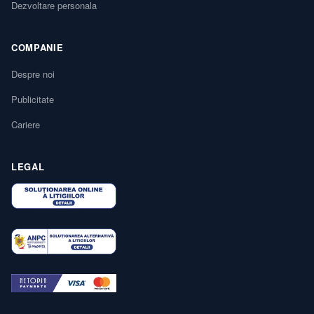
Dezvoltare personala
COMPANIE
Despre noi
Publicitate
Cariere
LEGAL