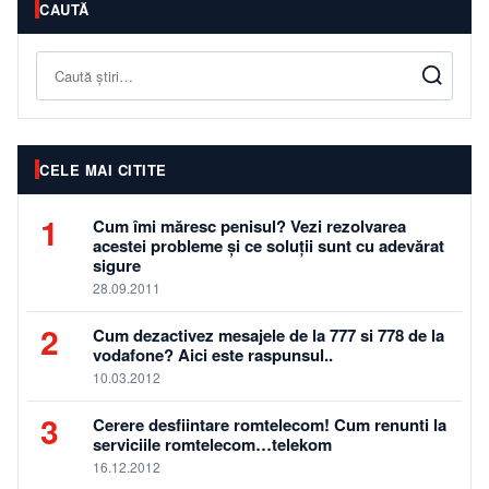
CAUTĂ
Caută
CELE MAI CITITE
1
Cum îmi măresc penisul? Vezi rezolvarea
acestei probleme și ce soluții sunt cu adevărat
sigure
28.09.2011
2
Cum dezactivez mesajele de la 777 si 778 de la
vodafone? Aici este raspunsul..
10.03.2012
3
Cerere desfiintare romtelecom! Cum renunti la
serviciile romtelecom…telekom
16.12.2012