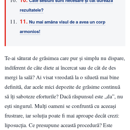
Câte sesiuni sunt necesare și cât durează
rezultatele?
Nu mai amâna visul de a avea un corp
armonios!
Te-ai săturat de grăsimea care pur și simplu nu dispare,
indiferent de câte diete ai încercat sau de cât de des
mergi la sală? Ai visat vreodată la o siluetă mai bine
definită, dar acele mici depozite de grăsime continuă
să îți saboteze eforturile? Dacă răspunsul este „da”, nu
ești singurul. Mulți oameni se confruntă cu aceeași
frustrare, iar soluția poate fi mai aproape decât crezi:
liposucția. Ce presupune această procedură? Este