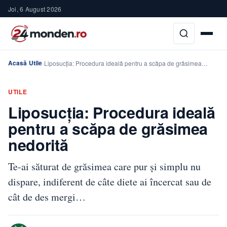
Joi, 6 August 2026
Acasă
Utile
›
›
Liposucția: Procedura ideală pentru a scăpa de grăsimea…
UTILE
Liposucția: Procedura ideală
pentru a scăpa de grăsimea
nedorită
Te-ai săturat de grăsimea care pur și simplu nu
dispare, indiferent de câte diete ai încercat sau de
cât de des mergi…