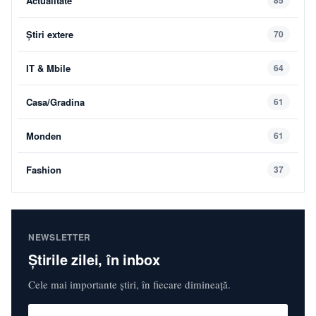
Actualitate
Știri extere
70
IT & Mbile
64
Casa/Gradina
61
Monden
61
Fashion
37
NEWSLETTER
Știrile zilei, în inbox
Cele mai importante știri, în fiecare dimineață.