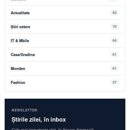
Actualitate
85
Știri extere
70
IT & Mbile
64
Casa/Gradina
61
Monden
61
Fashion
37
NEWSLETTER
Știrile zilei, în inbox
Cele mai importante știri, în fiecare dimineață.