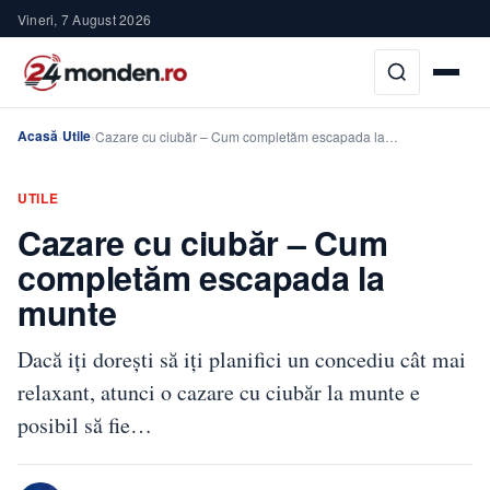
Vineri, 7 August 2026
Acasă
Utile
›
›
Cazare cu ciubăr – Cum completăm escapada la…
UTILE
Cazare cu ciubăr – Cum
completăm escapada la
munte
Dacă iți dorești să iți planifici un concediu cât mai
relaxant, atunci o cazare cu ciubăr la munte e
posibil să fie…