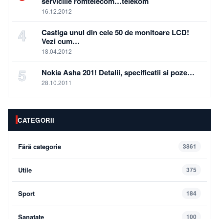
serviciile romtelecom…telekom
16.12.2012
4
Castiga unul din cele 50 de monitoare LCD!
Vezi cum…
18.04.2012
5
Nokia Asha 201! Detalii, specificatii si poze…
28.10.2011
CATEGORII
Fără categorie
3861
Utile
375
Sport
184
Sanatate
100