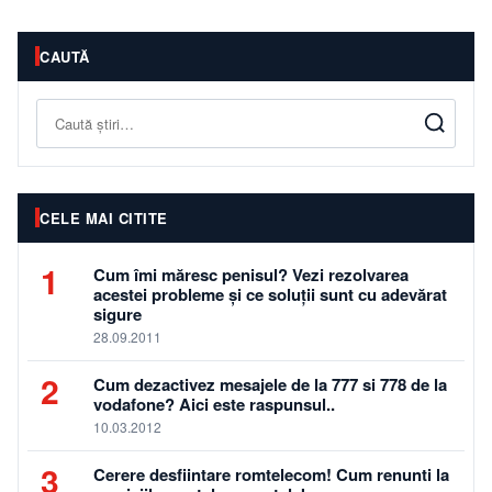
CAUTĂ
Caută
CELE MAI CITITE
1
Cum îmi măresc penisul? Vezi rezolvarea
acestei probleme și ce soluții sunt cu adevărat
sigure
28.09.2011
2
Cum dezactivez mesajele de la 777 si 778 de la
vodafone? Aici este raspunsul..
10.03.2012
3
Cerere desfiintare romtelecom! Cum renunti la