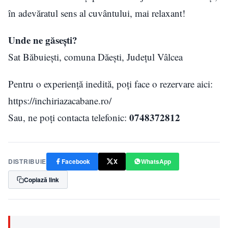
în adevăratul sens al cuvântului, mai relaxant!
Unde ne găseşti?
Sat Băbuiești, comuna Dăești, Judeţul Vâlcea
Pentru o experiență inedită, poți face o rezervare aici:
https://inchiriazacabane.ro/
0748372812
Sau, ne poți contacta telefonic:
DISTRIBUIE
Facebook
X
WhatsApp
Copiază link