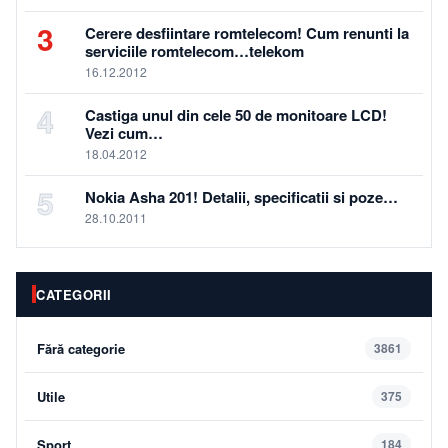
3
Cerere desfiintare romtelecom! Cum renunti la
serviciile romtelecom…telekom
16.12.2012
4
Castiga unul din cele 50 de monitoare LCD!
Vezi cum…
18.04.2012
5
Nokia Asha 201! Detalii, specificatii si poze…
28.10.2011
CATEGORII
Fără categorie
3861
Utile
375
Sport
184