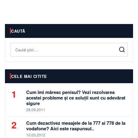
CAUTĂ
Caută
CELE MAI CITITE
1
Cum îmi măresc penisul? Vezi rezolvarea
acestei probleme și ce soluții sunt cu adevărat
sigure
28.09.2011
2
Cum dezactivez mesajele de la 777 si 778 de la
vodafone? Aici este raspunsul..
10.03.2012