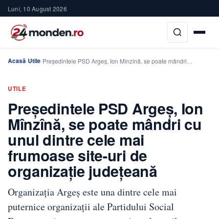
Luni, 10 August 2026
Acasă
Utile
›
›
Preşedintele PSD Argeş, Ion Mînzînă, se poate mândri…
UTILE
Preşedintele PSD Argeş, Ion
Mînzînă, se poate mândri cu
unul dintre cele mai
frumoase site-uri de
organizaţie judeţeană
Organizaţia Argeş este una dintre cele mai
puternice organizaţii ale Partidului Social