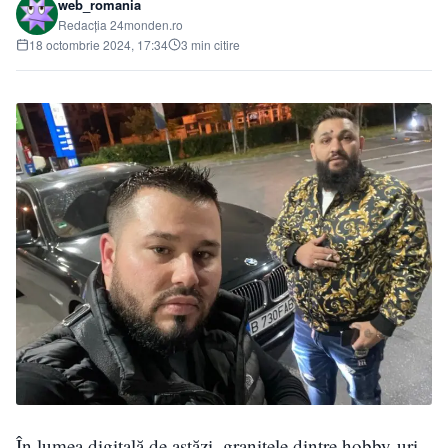
web_romania
Redacția 24monden.ro
18 octombrie 2024, 17:34
3 min citire
În lumea digitală de astăzi, granițele dintre hobby-uri