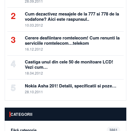
28.09.2011
2
Cum dezactivez mesajele de la 777 si 778 de la
vodafone? Aici este raspunsul..
10.03.2012
3
Cerere desfiintare romtelecom! Cum renunti la
serviciile romtelecom…telekom
16.12.2012
4
Castiga unul din cele 50 de monitoare LCD!
Vezi cum…
18.04.2012
5
Nokia Asha 201! Detalii, specificatii si poze…
28.10.2011
CATEGORII
Fără categorie
3861