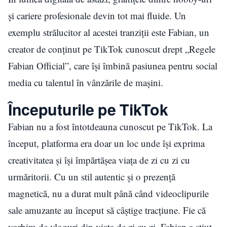
și cariere profesionale devin tot mai fluide. Un
exemplu strălucitor al acestei tranziții este Fabian, un
creator de conținut pe TikTok cunoscut drept „Regele
Fabian Official”, care își îmbină pasiunea pentru social
media cu talentul în vânzările de mașini.
Începuturile pe TikTok
Fabian nu a fost întotdeauna cunoscut pe TikTok. La
început, platforma era doar un loc unde își exprima
creativitatea și își împărtășea viața de zi cu zi cu
urmăritorii. Cu un stil autentic și o prezență
magnetică, nu a durat mult până când videoclipurile
sale amuzante au început să câștige tracțiune. Fie că
vorbim de vloguri din viața de zi cu zi, Fabian a știut