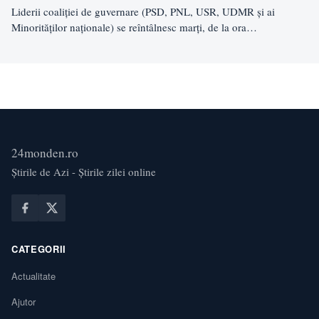
Liderii coaliției de guvernare (PSD, PNL, USR, UDMR și ai
Minorităților naționale) se reîntâlnesc marți, de la ora…
24monden.ro
Știrile de Azi - Știrile zilei online
CATEGORII
Actualitate
Ajutor