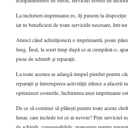
echipamentelor de birou, serviciul nostru de închirie
La inchirieri-imprimante.ro, îți punem la dispoziți
iar tu beneficiezi de toate serviciile necesare, într-u
Atunci când achiziționezi o imprimantă, poate părea 
lung. Însă, la scurt timp după ce ai cumpărat-o, apa
piese de schimb și reparații.
La toate acestea se adaugă timpul pierdut pentru că
reparații și întreruperea activității zilnice a afacerii 
optimizezi costurile, închirierea unei imprimante est
De ce să continui să plătești pentru toate aceste chel
lunar, care include tot ce ai nevoie? Prin serviciul no
de schimb, consumabilele, manopera pentru reparații 