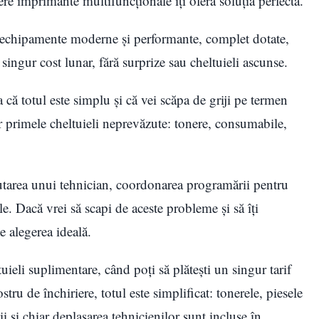
re imprimante multifuncționale îți oferă soluția perfectă.
e echipamente moderne și performante, complet dotate,
n singur cost lunar, fără surprize sau cheltuieli ascunse.
că totul este simplu și că vei scăpa de griji pe termen
r primele cheltuieli neprevăzute: tonere, consumabile,
utarea unui tehnician, coordonarea programării pentru
tale. Dacă vrei să scapi de aceste probleme și să îți
e alegerea ideală.
tuieli suplimentare, când poți să plătești un singur tarif
stru de închiriere, totul este simplificat: tonerele, piesele
și chiar deplasarea tehnicienilor sunt incluse în