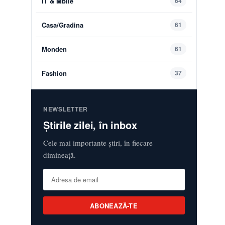
IT & Mbile
64
Casa/Gradina
61
Monden
61
Fashion
37
NEWSLETTER
Știrile zilei, în inbox
Cele mai importante știri, în fiecare
dimineață.
ABONEAZĂ-TE