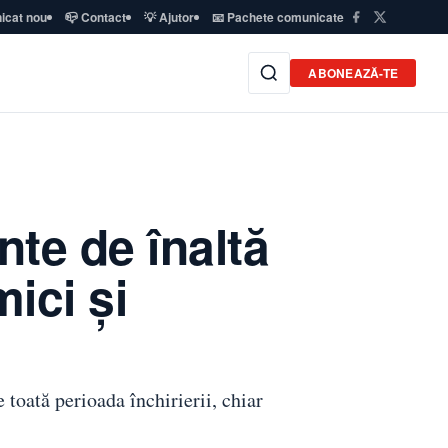
icat nou
📪 Contact
💡 Ajutor
📧 Pachete comunicate
ABONEAZĂ-TE
nte de înaltă
ici și
 toată perioada închirierii, chiar