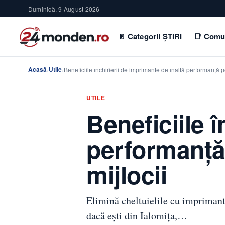
Duminică, 9 August 2026
🚪 Categorii ȘTIRI
📑 Comu
Acasă
Utile
›
›
Beneficiile închirierii de imprimante de înaltă performanță
UTILE
Beneficiile î
performanță
mijlocii
Elimină cheltuielile cu imprimanta 
dacă ești din Ialomița,…