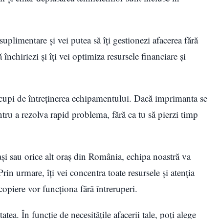
 suplimentare și vei putea să îți gestionezi afacerea fără
închiriezi și îți vei optimiza resursele financiare și
e ocupi de întreținerea echipamentului. Dacă imprimanta se
entru a rezolva rapid problema, fără ca tu să pierzi timp
ași sau orice alt oraș din România, echipa noastră va
Prin urmare, îți vei concentra toate resursele și atenția
 copiere vor funcționa fără întreruperi.
tatea. În funcție de necesitățile afacerii tale, poți alege