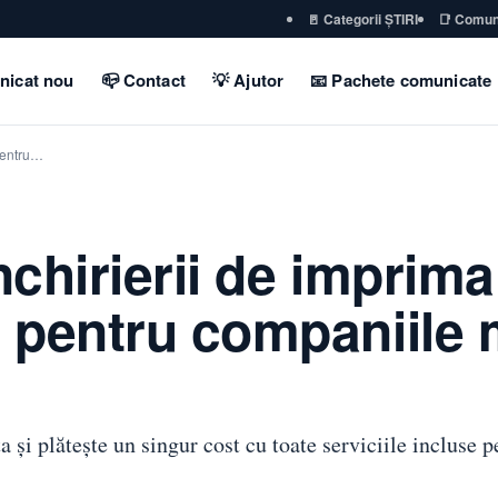
🚪 Categorii ȘTIRI
📑 Comun
nicat nou
📪 Contact
💡 Ajutor
📧 Pachete comunicate
 pentru…
nchirierii de imprima
 pentru companiile m
și plătește un singur cost cu toate serviciile incluse pe