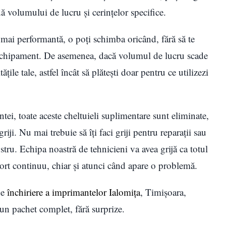
ă volumului de lucru și cerințelor specifice.
 mai performantă, o poți schimba oricând, fără să te
echipament. De asemenea, dacă volumul de lucru scade
ile tale, astfel încât să plătești doar pentru ce utilizezi
tei, toate aceste cheltuieli suplimentare sunt eliminate,
griji. Nu mai trebuie să îți faci griji pentru reparații sau
ostru. Echipa noastră de tehnicieni va avea grijă ca totul
port continuu, chiar și atunci când apare o problemă.
de
închiriere a imprimantelor Ialomița
, Timișoara,
 un pachet complet, fără surprize.