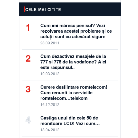
CELE MAI CITITE
1
Cum îmi măresc penisul? Vezi
rezolvarea acestei probleme și ce
soluții sunt cu adevărat sigure
28.09.2011
2
Cum dezactivez mesajele de la
777 si 778 de la vodafone? Aici
este raspunsul..
10.03.2012
3
Cerere desfiintare romtelecom!
Cum renunti la serviciile
romtelecom…telekom
16.12.2012
4
Castiga unul din cele 50 de
monitoare LCD! Vezi cum…
18.04.2012