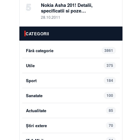
5
Nokia Asha 201! Detalii,
specificatii si poze…
28.10.2011
CATEGORII
Fără categorie
3861
Utile
375
Sport
184
Sanatate
100
Actualitate
85
Știri extere
70