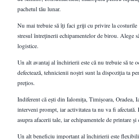
pachetul tău lunar.
Nu mai trebuie să îți faci griji cu privire la costurile
stresul întreținerii echipamentelor de birou. Alege să 
logistice.
Un alt avantaj al închirierii este că nu trebuie să t
defectează, tehnicienii noștri sunt la dispoziția ta p
prețios.
Indiferent că ești din Ialomița, Timișoara, Oradea, I
interveni prompt, iar activitatea ta nu va fi afectată. 
asupra afacerii tale, iar echipamentele de printare și
Un alt beneficiu important al închirierii este flexibili