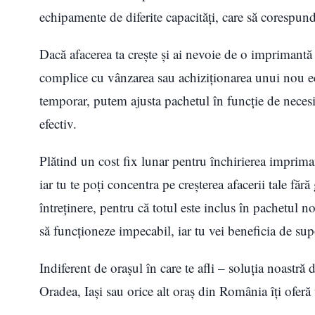
echipamente de diferite capacități, care să corespund
Dacă afacerea ta crește și ai nevoie de o imprimantă
complice cu vânzarea sau achiziționarea unui nou 
temporar, putem ajusta pachetul în funcție de necesităț
efectiv.
Plătind un cost fix lunar pentru închirierea impriman
iar tu te poți concentra pe creșterea afacerii tale fără 
întreținere, pentru că totul este inclus în pachetul n
să funcționeze impecabil, iar tu vei beneficia de su
Indiferent de orașul în care te afli – soluția noastră 
Oradea, Iași sau orice alt oraș din România îți oferă