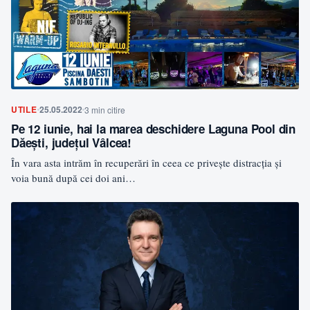
UTILE
25.05.2022
3 min citire
Pe 12 iunie, hai la marea deschidere Laguna Pool din
Dăeşti, judeţul Vâlcea!
În vara asta intrăm în recuperări în ceea ce priveşte distracţia şi
voia bună după cei doi ani…