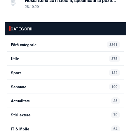
5
Nokia Asha 201! Detalii, specificatii si poze…
28.10.2011
CATEGORII
Fără categorie
3861
Utile
375
Sport
184
Sanatate
100
Actualitate
85
Știri extere
70
IT & Mbile
64