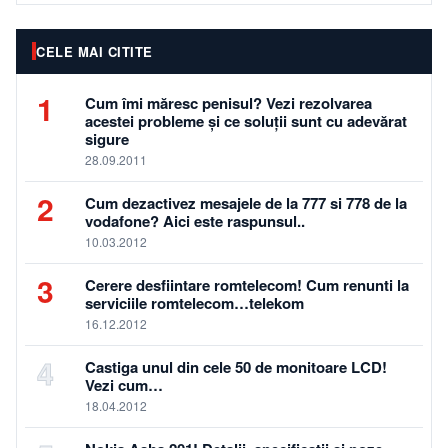
CELE MAI CITITE
1
Cum îmi măresc penisul? Vezi rezolvarea
acestei probleme și ce soluții sunt cu adevărat
sigure
28.09.2011
2
Cum dezactivez mesajele de la 777 si 778 de la
vodafone? Aici este raspunsul..
10.03.2012
3
Cerere desfiintare romtelecom! Cum renunti la
serviciile romtelecom…telekom
16.12.2012
4
Castiga unul din cele 50 de monitoare LCD!
Vezi cum…
18.04.2012