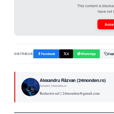
This content is bloc
have not
Acce
DISTRIBUIE
Facebook
X
WhatsApp
Copi
Alexandru Răzvan (24monden.ro)
Jurnalist 24monden.ro
Redactor-sef | 24monden@gmail.com