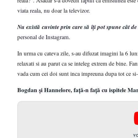
reala?”. Asadar s-a dovedit faptul ca emisiunea este 
viata reala, nu doar la televizor.
Nu există cuvinte prin care să îţi pot spune cât de
personal de Instagram.
In urma cu cateva zile, s-au difuzat imagini la 6 luni
relaxati si au parut ca se inteleg extrem de bine. Fan
vada cum cei doi sunt inca impreuna dupa tot ce si-
Bogdan și Hannelore, față-n față cu ispitele Mar
Y