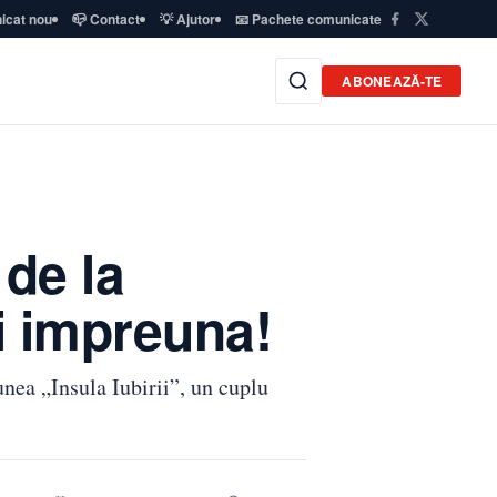
icat nou
📪 Contact
💡 Ajutor
📧 Pachete comunicate
ABONEAZĂ-TE
de la
ti impreuna!
nea „Insula Iubirii”, un cuplu