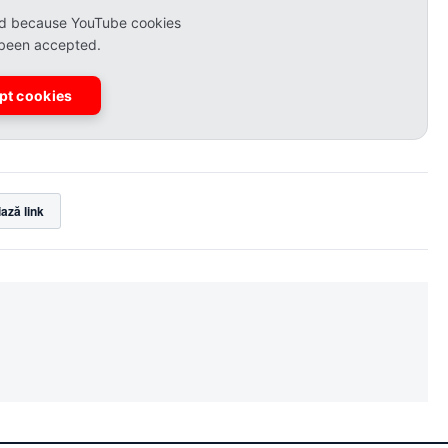
ked because YouTube cookies
 been accepted.
pt cookies
ază link