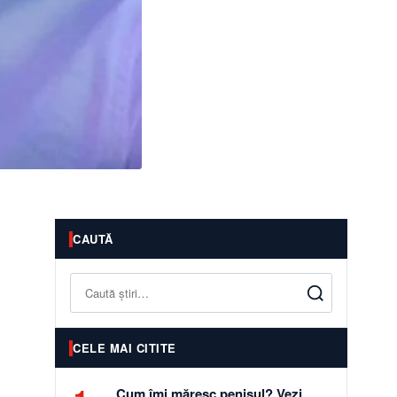
CAUTĂ
Caută
CELE MAI CITITE
Cum îmi măresc penisul? Vezi