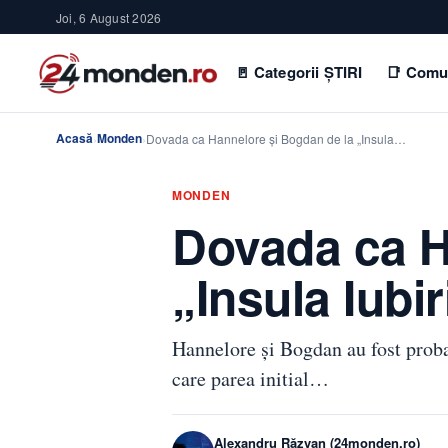
Joi, 6 August 2026
🚪 Categorii ȘTIRI
📑 Comu
Acasă
Monden
›
›
Dovada ca Hannelore şi Bogdan de la „Insula…
MONDEN
Dovada ca H
„Insula Iubir
Hannelore şi Bogdan au fost probab
care parea initial…
Alexandru Răzvan (24monden.ro)