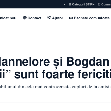
🚪 Categorii ȘTIRI
📑 Comun
nicat nou
📪 Contact
💡 Ajutor
📧 Pachete comunicate
annelore şi Bogdan 
ii” sunt foarte ferici
il unul din cele mai controversate cupluri de la emisiu