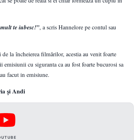
cat se poate de reala si ei chiar formeaza un cuplu in
 mult te iubesc!”
, a scris Hannelore pe contul sau
 de la încheierea filmărilor, acestia au venit foarte
ii emisiunii cu siguranta ca au fost foarte bucurosi sa
au facut in emisiune.
ia și Andi
OUTUBE