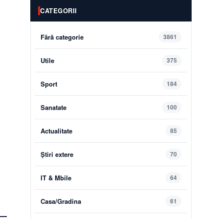
CATEGORII
Fără categorie
3861
Utile
375
Sport
184
Sanatate
100
Actualitate
85
Știri extere
70
IT & Mbile
64
Casa/Gradina
61