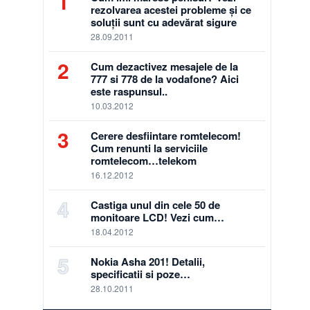
1
rezolvarea acestei probleme și ce
soluții sunt cu adevărat sigure
28.09.2011
2
Cum dezactivez mesajele de la
777 si 778 de la vodafone? Aici
este raspunsul..
10.03.2012
3
Cerere desfiintare romtelecom!
Cum renunti la serviciile
romtelecom…telekom
16.12.2012
4
Castiga unul din cele 50 de
monitoare LCD! Vezi cum…
18.04.2012
5
Nokia Asha 201! Detalii,
specificatii si poze…
28.10.2011