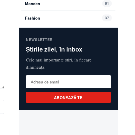
Monden
61
Fashion
37
NEWSLETTER
Știrile zilei, în inbox
Cele mai importante știri, în fiecare
dimineață.
ABONEAZĂ-TE