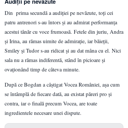
Audiții pe nevăzute
Din prima secundă a audiției pe nevăzute, toți cei
patru antrenori s-au întors și au admirat performanța
acestui tânăr cu voce frumoasă. Fetele din juriu, Andra
și Irina, au rămas uimite de admirație, iar băieții,
Smiley și Tudor s-au ridicat și au dat mâna cu el. Nici
sala nu a rămas indiferentă, stând în picioare și
ovaționând timp de câteva minute.
După ce Bogdan a câștigat Vocea României, așa cum
se întâmplă de fiecare dată, au existat păreri pro și
contra, iar o finală precum Vocea, are toate
ingredientele necesare unei dispute.