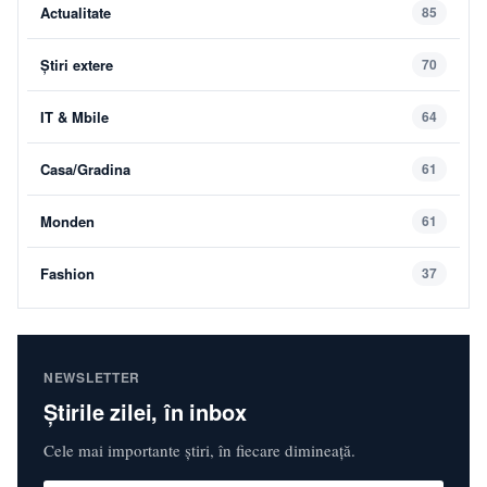
Actualitate
85
Știri extere
70
IT & Mbile
64
Casa/Gradina
61
Monden
61
Fashion
37
NEWSLETTER
Știrile zilei, în inbox
Cele mai importante știri, în fiecare dimineață.