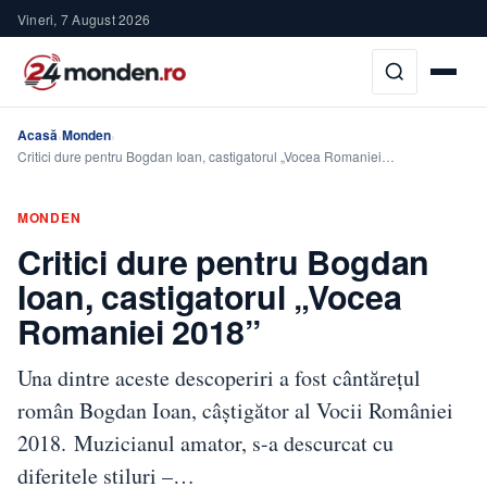
Vineri, 7 August 2026
Acasă
Monden
›
›
Critici dure pentru Bogdan Ioan, castigatorul „Vocea Romaniei…
MONDEN
Critici dure pentru Bogdan
Ioan, castigatorul „Vocea
Romaniei 2018”
Una dintre aceste descoperiri a fost cântărețul
român Bogdan Ioan, câștigător al Vocii României
2018. Muzicianul amator, s-a descurcat cu
diferitele stiluri –…