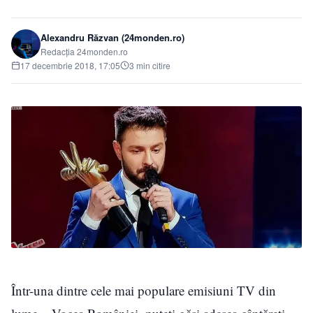
Alexandru Răzvan (24monden.ro)
Redacția 24monden.ro
17 decembrie 2018, 17:05
3 min citire
Într-una dintre cele mai populare emisiuni TV din