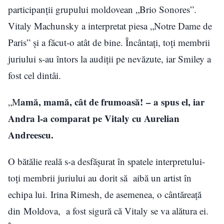
participanții grupului moldovean „Brio Sonores”.
Vitaly Machunsky a interpretat piesa „Notre Dame de
Paris” și a făcut-o atât de bine. Încântați, toți membrii
juriului s-au întors la audiții pe nevăzute, iar Smiley a
fost cel dintâi.
amă, mamă, cât de frumoasă! – a spus el, iar
„M
Andra l-a comparat pe Vitaly cu Aurelian
Andreescu.
O bătălie reală s-a desfășurat în spatele interpretului-
toți membrii juriului au dorit să aibă un artist în
echipa lui. Irina Rimesh, de asemenea, o cântăreață
din Moldova, a fost sigură că Vitaly se va alătura ei.