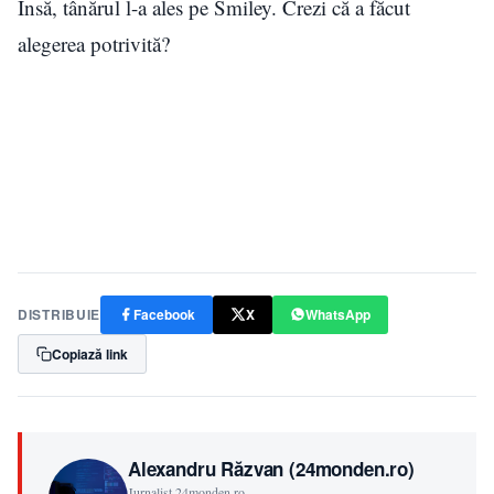
Însă, tânărul l-a ales pe Smiley. Crezi că a făcut
alegerea potrivită?
DISTRIBUIE
Facebook
X
WhatsApp
Copiază link
Alexandru Răzvan (24monden.ro)
Jurnalist 24monden.ro