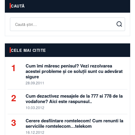
CAUTĂ
Caută
CELE MAI CITITE
1
Cum îmi măresc penisul? Vezi rezolvarea
acestei probleme și ce soluții sunt cu adevărat
sigure
28.09.2011
2
Cum dezactivez mesajele de la 777 si 778 de la
vodafone? Aici este raspunsul..
10.03.2012
3
Cerere desfiintare romtelecom! Cum renunti la
serviciile romtelecom…telekom
16.12.2012