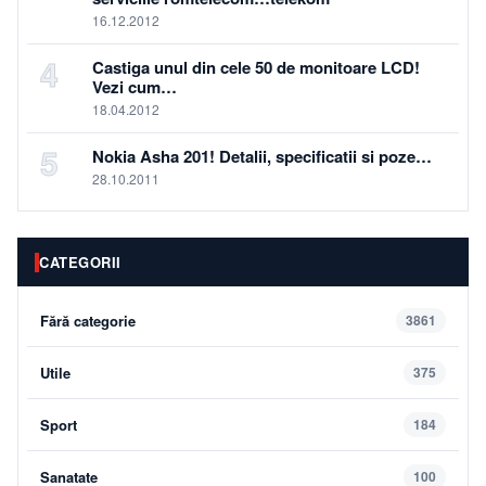
16.12.2012
4
Castiga unul din cele 50 de monitoare LCD!
Vezi cum…
18.04.2012
5
Nokia Asha 201! Detalii, specificatii si poze…
28.10.2011
CATEGORII
Fără categorie
3861
Utile
375
Sport
184
Sanatate
100