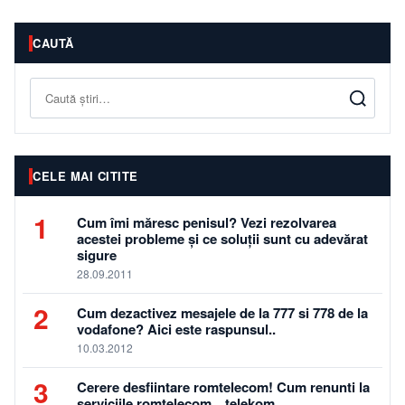
CAUTĂ
Caută
CELE MAI CITITE
1
Cum îmi măresc penisul? Vezi rezolvarea
acestei probleme și ce soluții sunt cu adevărat
sigure
28.09.2011
2
Cum dezactivez mesajele de la 777 si 778 de la
vodafone? Aici este raspunsul..
10.03.2012
3
Cerere desfiintare romtelecom! Cum renunti la
serviciile romtelecom…telekom