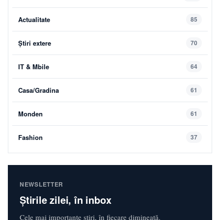
Actualitate
85
Știri extere
70
IT & Mbile
64
Casa/Gradina
61
Monden
61
Fashion
37
NEWSLETTER
Știrile zilei, în inbox
Cele mai importante știri, în fiecare dimineață.