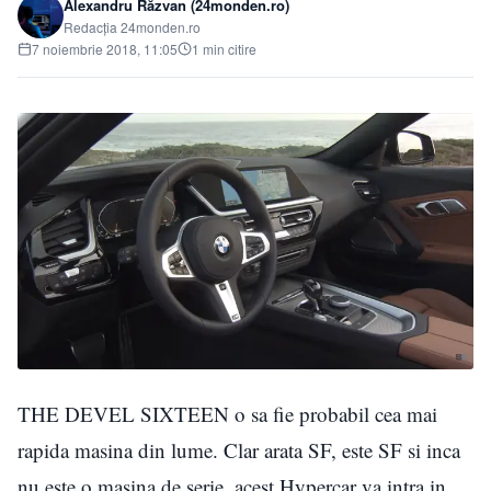
Alexandru Răzvan (24monden.ro)
Redacția 24monden.ro
7 noiembrie 2018, 11:05
1 min citire
THE DEVEL SIXTEEN o sa fie probabil cea mai
rapida masina din lume. Clar arata SF, este SF si inca
nu este o masina de serie, acest Hypercar va intra in