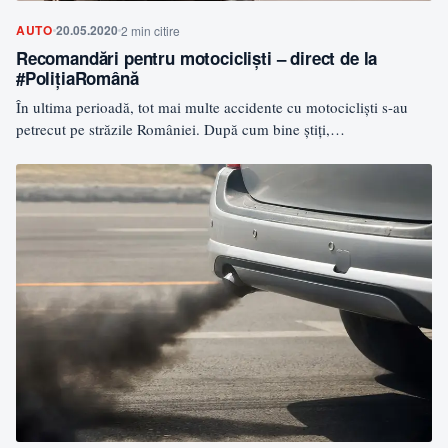
AUTO
20.05.2020
2 min citire
Recomandări pentru motocicliști – direct de la
#PolițiaRomână
În ultima perioadă, tot mai multe accidente cu motocicliști s-au
petrecut pe străzile României. După cum bine știți,…