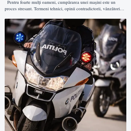
Pentru foarte mulți oameni, cumpărarea unei mașini este un
proces stresant. Termeni tehnici, opinii contradictorii, vânzători
convingători…