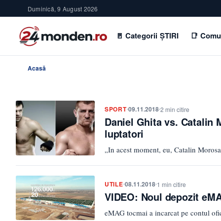
Duminică, 9 August 2026
🚪 Categorii ȘTIRI
📑 Comu
Acasă
SPORT
09.11.2018
2 min citire
Daniel Ghita vs. Catalin 
luptatori
„In acest moment, eu, Catalin Morosa
UTILE
08.11.2018
1 min citire
VIDEO: Noul depozit eMA
eMAG tocmai a incarcat pe contul ofic