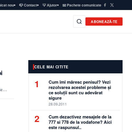
icat nou
📪 Contact
💡 Ajutor
📧 Pachete comunicate
ABONEAZĂ-TE
CELE MAI CITITE
i
1
Cum îmi măresc penisul? Vezi
rezolvarea acestei probleme și
ste…
ce soluții sunt cu adevărat
sigure
28.09.2011
2
Cum dezactivez mesajele de la
777 si 778 de la vodafone? Aici
este raspunsul..