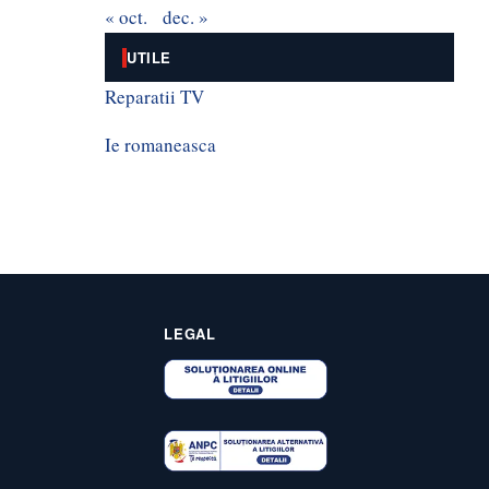
« oct.
dec. »
UTILE
Reparatii TV
Ie romaneasca
LEGAL