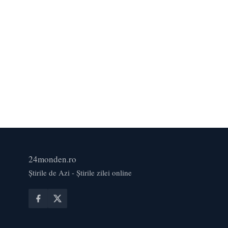
24monden.ro
Știrile de Azi - Știrile zilei online