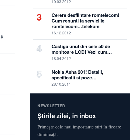
10.03.2012
3
Cerere desfiintare romtelecom!
Cum renunti la serviciile
romtelecom…telekom
16.12.2012
ng
4
Castiga unul din cele 50 de
monitoare LCD! Vezi cum…
18.04.2012
5
Nokia Asha 201! Detalii,
specificatii si poze…
28.10.2011
NEWSLETTER
Știrile zilei, în inbox
Primește cele mai importante știri în fiecare
dimineață.