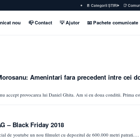
🚪 Categorii ȘTIRI
📑 Comun
nicat nou
📪 Contact
💡 Ajutor
📧 Pachete comunicate
Morosanu: Amenintari fara precedent intre cei do
nu accept provocarea lui Daniel Ghita. Am si eu doua conditii. Prima e
G – Black Friday 2018
ial de youtube un nou filmulet cu depozitul de 600.000 metri patrati.…