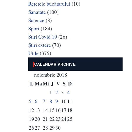
Rețetele bucătarului
(10)
Sanatate
(100)
Science
(8)
Sport
(184)
Stiri Covid 19
(26)
Știri extere
(70)
Utile
(375)
CALENDAR ARCHIVE
noiembrie 2018
L
Ma
Mi
J
V
S
D
1
2
3
4
5
6
7
8
9
10
11
12
13
14
15
16
17
18
19
20
21
22
23
24
25
26
27
28
29
30