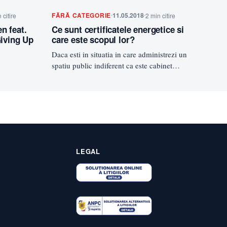
FĂRĂ CATEGORIE
11.05.2018
 citire
2 min citire
n feat.
Ce sunt certificatele energetice si
Giving Up
care este scopul lor?
Daca esti in situatia in care administrezi un
spatiu public indiferent ca este cabinet
medical sau cafenea, esti…
LEGAL