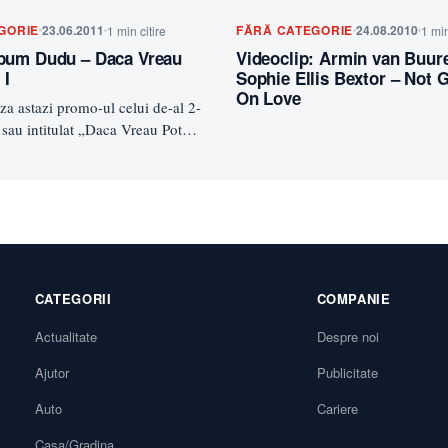
GORIE
23.06.2011
FĂRĂ CATEGORIE
24.08.2010
1 min citire
1 min
bum Dudu – Daca Vreau
Videoclip: Armin van Buure
 I
Sophie Ellis Bextor – Not 
On Love
a astazi promo-ul celui de-al 2-
 sau intitulat „Daca Vreau Pot
 spera sa…
CATEGORII
COMPANIE
Actualitate
Despre noi
Ajutor
Publicitate
Auto
Cariere
Casa/Gradina