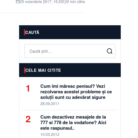
25 noiembrie 2017, 15:23
2 min citire
CAUTĂ
Caută
CELE MAI CITITE
1
Cum îmi măresc penisul? Vezi
rezolvarea acestei probleme și ce
soluții sunt cu adevărat sigure
28.09.2011
2
Cum dezactivez mesajele de la
777 si 778 de la vodafone? Aici
este raspunsul..
10.03.2012