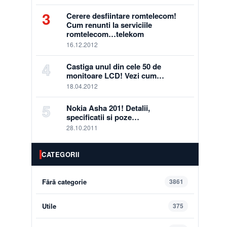
3
Cerere desfiintare romtelecom!
Cum renunti la serviciile
romtelecom…telekom
16.12.2012
4
Castiga unul din cele 50 de
monitoare LCD! Vezi cum…
18.04.2012
5
Nokia Asha 201! Detalii,
specificatii si poze…
28.10.2011
CATEGORII
Fără categorie
3861
Utile
375