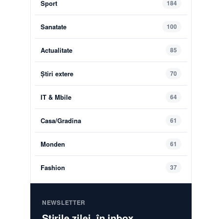
Sport
184
Sanatate
100
Actualitate
85
Știri extere
70
IT & Mbile
64
Casa/Gradina
61
Monden
61
Fashion
37
NEWSLETTER
Știrile zilei, în inbox