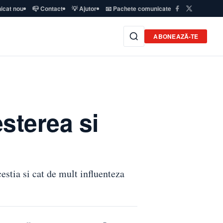
icat nou
📪 Contact
💡 Ajutor
📧 Pachete comunicate
ABONEAZĂ-TE
esterea si
stia si cat de mult influenteza