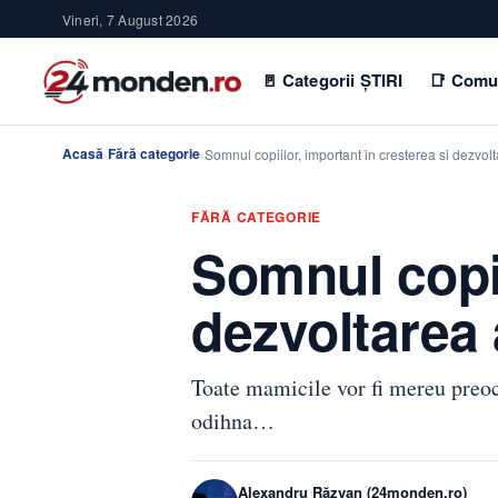
Vineri, 7 August 2026
🚪 Categorii ȘTIRI
📑 Comu
Acasă
Fără categorie
›
›
Somnul copiilor, important in cresterea si dezvol
FĂRĂ CATEGORIE
Somnul copii
dezvoltarea
Toate mamicile vor fi mereu preocu
odihna…
Alexandru Răzvan (24monden.ro)