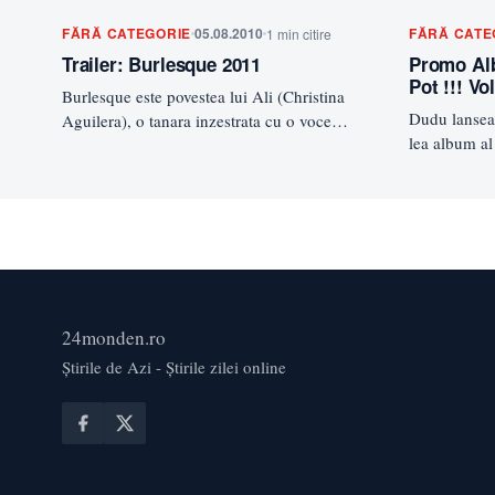
FĂRĂ CATEGORIE
05.08.2010
FĂRĂ CATE
1 min citire
Trailer: Burlesque 2011
Promo Al
Pot !!! Vol
Burlesque este povestea lui Ali (Christina
Dudu lanseaz
Aguilera), o tanara inzestrata cu o voce
lea album al
minunata, nascuta intr-un orasel mic…
Vol.1” care
24monden.ro
Știrile de Azi - Știrile zilei online