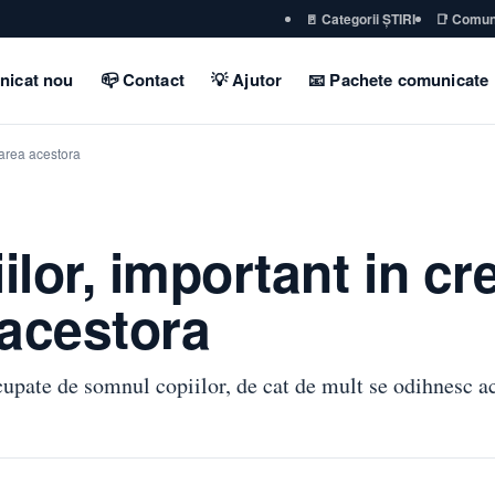
🚪 Categorii ȘTIRI
📑 Comun
nicat nou
📪 Contact
💡 Ajutor
📧 Pachete comunicate
tarea acestora
lor, important in cr
 acestora
pate de somnul copiilor, de cat de mult se odihnesc ace