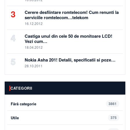
3
Cerere desfiintare romtelecom! Cum renunti la
serviciile romtelecom…telekom
16.12.2012
4
Castiga unul din cele 50 de monitoare LCD!
Vezi cum…
18.04.2012
5
Nokia Asha 201! Detalii, specificatii si poze…
28.10.2011
CATEGORII
Fără categorie
3861
Utile
375