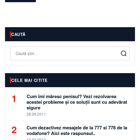
CAUTĂ
Caută
CELE MAI CITITE
1
Cum îmi măresc penisul? Vezi rezolvarea
acestei probleme și ce soluții sunt cu adevărat
sigure
28.09.2011
2
Cum dezactivez mesajele de la 777 si 778 de la
vodafone? Aici este raspunsul..
10.03.2012