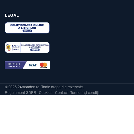
LEGAL
© 2026 24monden.ro. Toate drepturile rezervate.
Regulament GDPR
·
Cookies
·
Contact
·
Termeni și condiții