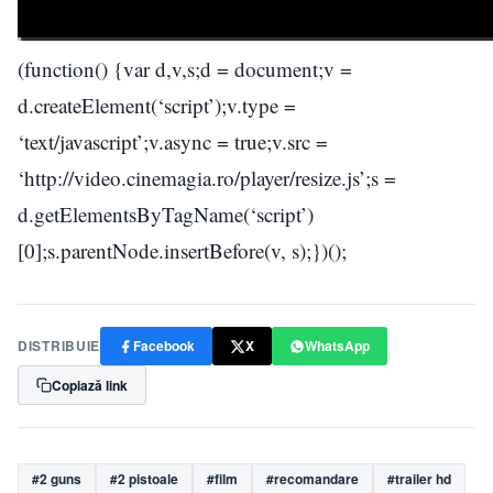
(function() {var d,v,s;d = document;v =
d.createElement(‘script’);v.type =
‘text/javascript’;v.async = true;v.src =
‘http://video.cinemagia.ro/player/resize.js’;s =
d.getElementsByTagName(‘script’)
[0];s.parentNode.insertBefore(v, s);})();
DISTRIBUIE
Facebook
X
WhatsApp
Copiază link
#2 guns
#2 pistoale
#film
#recomandare
#trailer hd