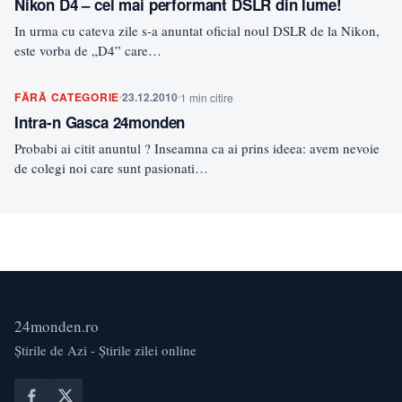
Nikon D4 – cel mai performant DSLR din lume!
In urma cu cateva zile s-a anuntat oficial noul DSLR de la Nikon,
este vorba de „D4” care…
FĂRĂ CATEGORIE
23.12.2010
1 min citire
Intra-n Gasca 24monden
Probabi ai citit anuntul ? Inseamna ca ai prins ideea: avem nevoie
de colegi noi care sunt pasionati…
24monden.ro
Știrile de Azi - Știrile zilei online