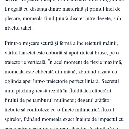
fir egală cu distanța dintre mandrină și primul inel de
plecare, momeala fiind ținută discret între degete, sub
nivelul taliei.
Printr-o mișcare scurtă și fermă a încheieturii mâinii,
vârful lansetei este coborât și apoi ridicat brusc, pe o
traiectorie verticală. În acel moment de flexie maximă,
momeala este eliberată din mână, zburând razant cu
oglinda apei într-o traiectorie perfect liniară. Secretul
unui pitching reușit rezidă în fluiditatea eliberării
firului de pe tamburul mulinetei; degetul arătător
trebuie să controleze cu o finețe milimetrică fluxul
spirelor, frânând momeala exact înainte de impactul cu
apa pentru a asigura o intrare silențioasă, similară cu