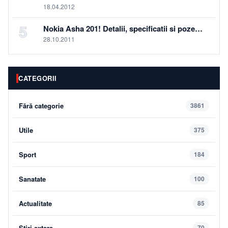
18.04.2012
5
Nokia Asha 201! Detalii, specificatii si poze…
28.10.2011
CATEGORII
Fără categorie
3861
Utile
375
Sport
184
Sanatate
100
Actualitate
85
Știri extere
70