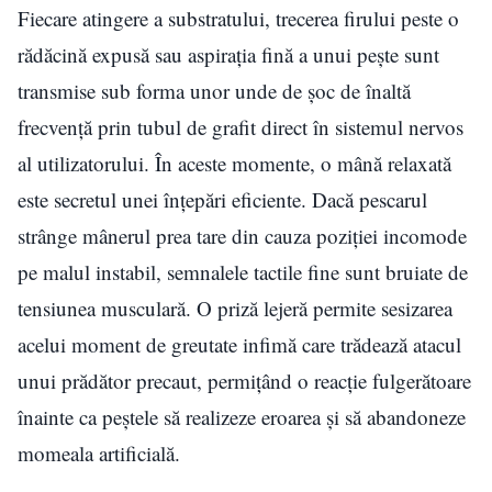
Fiecare atingere a substratului, trecerea firului peste o
rădăcină expusă sau aspirația fină a unui pește sunt
transmise sub forma unor unde de șoc de înaltă
frecvență prin tubul de grafit direct în sistemul nervos
al utilizatorului. În aceste momente, o mână relaxată
este secretul unei înțepări eficiente. Dacă pescarul
strânge mânerul prea tare din cauza poziției incomode
pe malul instabil, semnalele tactile fine sunt bruiate de
tensiunea musculară. O priză lejeră permite sesizarea
acelui moment de greutate infimă care trădează atacul
unui prădător precaut, permițând o reacție fulgerătoare
înainte ca peștele să realizeze eroarea și să abandoneze
momeala artificială.