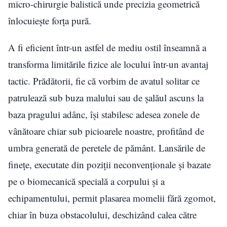
micro-chirurgie balistică unde precizia geometrică
înlocuiește forța pură.
A fi eficient într-un astfel de mediu ostil înseamnă a
transforma limitările fizice ale locului într-un avantaj
tactic. Prădătorii, fie că vorbim de avatul solitar ce
patrulează sub buza malului sau de șalăul ascuns la
baza pragului adânc, își stabilesc adesea zonele de
vânătoare chiar sub picioarele noastre, profitând de
umbra generată de peretele de pământ. Lansările de
finețe, executate din poziții neconvenționale și bazate
pe o biomecanică specială a corpului și a
echipamentului, permit plasarea momelii fără zgomot,
chiar în buza obstacolului, deschizând calea către