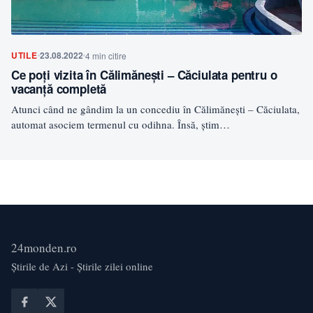
UTILE
23.08.2022
4 min citire
Ce poţi vizita în Călimănești – Căciulata pentru o
vacanţă completă
Atunci când ne gândim la un concediu în Călimănești – Căciulata,
automat asociem termenul cu odihna. Însă, știm…
24monden.ro
Știrile de Azi - Știrile zilei online