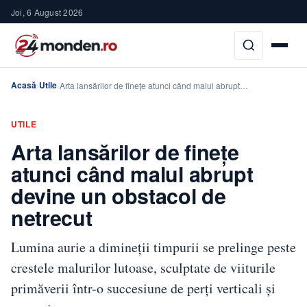
Joi, 6 August 2026
Acasă
Utile
›
›
Arta lansărilor de finețe atunci când malul abrupt…
UTILE
Arta lansărilor de finețe
atunci când malul abrupt
devine un obstacol de
netrecut
Lumina aurie a dimineții timpurii se prelinge peste
crestele malurilor lutoase, sculptate de viiturile
primăverii într-o succesiune de perți verticali și