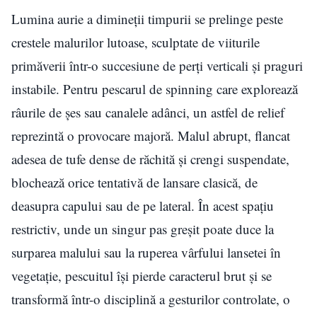
Lumina aurie a dimineții timpurii se prelinge peste
crestele malurilor lutoase, sculptate de viiturile
primăverii într-o succesiune de perți verticali și praguri
instabile. Pentru pescarul de spinning care explorează
râurile de șes sau canalele adânci, un astfel de relief
reprezintă o provocare majoră. Malul abrupt, flancat
adesea de tufe dense de răchită și crengi suspendate,
blochează orice tentativă de lansare clasică, de
deasupra capului sau de pe lateral. În acest spațiu
restrictiv, unde un singur pas greșit poate duce la
surparea malului sau la ruperea vârfului lansetei în
vegetație, pescuitul își pierde caracterul brut și se
transformă într-o disciplină a gesturilor controlate, o