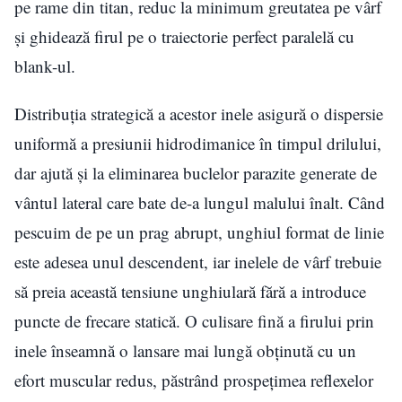
pe rame din titan, reduc la minimum greutatea pe vârf
și ghidează firul pe o traiectorie perfect paralelă cu
blank-ul.
Distribuția strategică a acestor inele asigură o dispersie
uniformă a presiunii hidrodimanice în timpul drilului,
dar ajută și la eliminarea buclelor parazite generate de
vântul lateral care bate de-a lungul malului înalt. Când
pescuim de pe un prag abrupt, unghiul format de linie
este adesea unul descendent, iar inelele de vârf trebuie
să preia această tensiune unghiulară fără a introduce
puncte de frecare statică. O culisare fină a firului prin
inele înseamnă o lansare mai lungă obținută cu un
efort muscular redus, păstrând prospețimea reflexelor