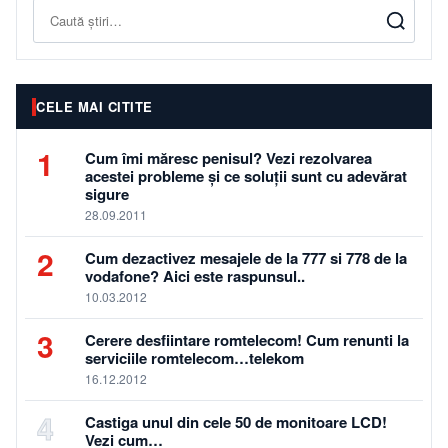
Caută
CELE MAI CITITE
1
Cum îmi măresc penisul? Vezi rezolvarea
acestei probleme și ce soluții sunt cu adevărat
sigure
28.09.2011
2
Cum dezactivez mesajele de la 777 si 778 de la
vodafone? Aici este raspunsul..
10.03.2012
3
Cerere desfiintare romtelecom! Cum renunti la
serviciile romtelecom…telekom
16.12.2012
4
Castiga unul din cele 50 de monitoare LCD!
Vezi cum…