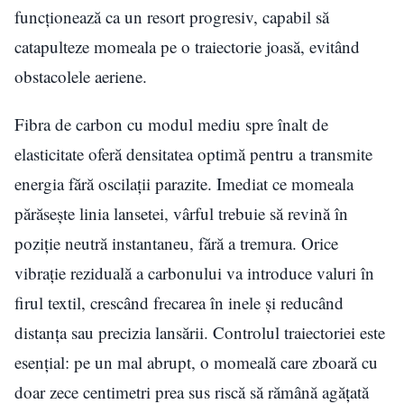
funcționează ca un resort progresiv, capabil să
catapulteze momeala pe o traiectorie joasă, evitând
obstacolele aeriene.
Fibra de carbon cu modul mediu spre înalt de
elasticitate oferă densitatea optimă pentru a transmite
energia fără oscilații parazite. Imediat ce momeala
părăsește linia lansetei, vârful trebuie să revină în
poziție neutră instantaneu, fără a tremura. Orice
vibrație reziduală a carbonului va introduce valuri în
firul textil, crescând frecarea în inele și reducând
distanța sau precizia lansării. Controlul traiectoriei este
esențial: pe un mal abrupt, o momeală care zboară cu
doar zece centimetri prea sus riscă să rămână agățată