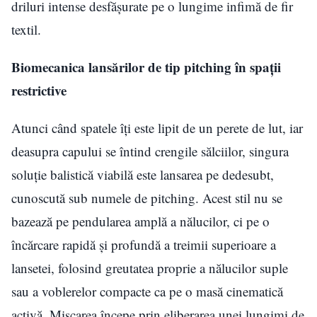
driluri intense desfășurate pe o lungime infimă de fir
textil.
Biomecanica lansărilor de tip pitching în spații
restrictive
Atunci când spatele îți este lipit de un perete de lut, iar
deasupra capului se întind crengile sălciilor, singura
soluție balistică viabilă este lansarea pe dedesubt,
cunoscută sub numele de pitching. Acest stil nu se
bazează pe pendularea amplă a nălucilor, ci pe o
încărcare rapidă și profundă a treimii superioare a
lansetei, folosind greutatea proprie a nălucilor suple
sau a voblerelor compacte ca pe o masă cinematică
activă. Mișcarea începe prin eliberarea unei lungimi de