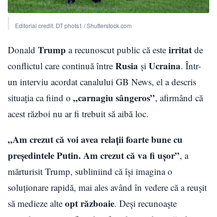
Editorial credit: DT phots1 / Shutterstock.com
Trump
irritat
Donald
a recunoscut public că este
de
Rusia
Ucraina
conflictul care continuă între
și
. Într-
un interviu acordat canalului GB News, el a descris
„carnagiu sângeros”
situația ca fiind o
, afirmând că
acest război nu ar fi trebuit să aibă loc.
„Am crezut că voi avea relații foarte bune cu
președintele Putin. Am crezut că va fi ușor”
, a
mărturisit Trump, subliniind că își imagina o
soluționare rapidă, mai ales având în vedere că a reușit
opt războaie
să medieze alte
. Deși recunoaște