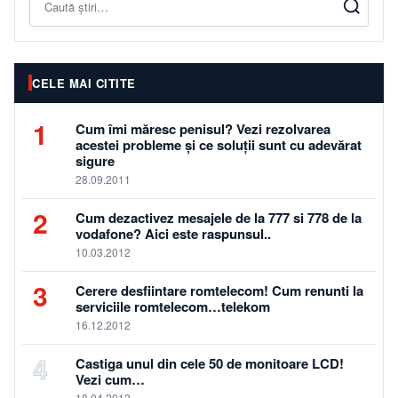
CELE MAI CITITE
1
Cum îmi măresc penisul? Vezi rezolvarea
acestei probleme și ce soluții sunt cu adevărat
sigure
28.09.2011
2
Cum dezactivez mesajele de la 777 si 778 de la
vodafone? Aici este raspunsul..
10.03.2012
3
Cerere desfiintare romtelecom! Cum renunti la
serviciile romtelecom…telekom
16.12.2012
4
Castiga unul din cele 50 de monitoare LCD!
Vezi cum…
18.04.2012