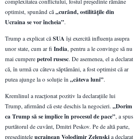
complexitatea conflictului, fostul președinte rămâne
„curând, ostilitățile din
optimist, spunând că
Ucraina se vor încheia”
.
SUA
Trump a explicat că
își exercită influența asupra
India
unor state, cum ar fi
, pentru a le convinge să nu
petrol rusesc
mai cumpere
. De asemenea, el a declarat
că, în urmă cu câteva săptămâni, a fost optimist că ar
„câteva luni”
putea ajunge la o soluție în
.
Kremlinul a reacționat pozitiv la declarațiile lui
„Dorim
Trump, afirmând că este deschis la negocieri.
ca Trump să se implice în procesul de pace”
, a spus
purtătorul de cuvânt, Dmitri Peskov. Pe de altă parte,
ucrainean
Volodimir Zelenski
președintele
a declarat