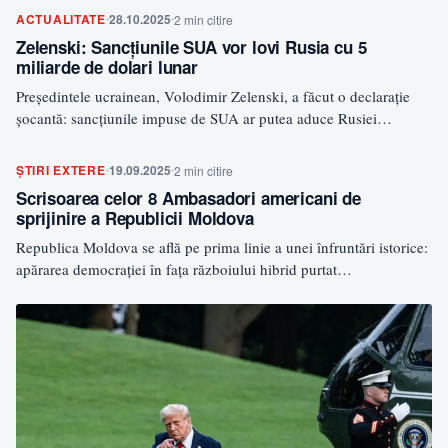
ACTUALITATE
28.10.2025
2 min citire
Zelenski: Sancțiunile SUA vor lovi Rusia cu 5
miliarde de dolari lunar
Președintele ucrainean, Volodimir Zelenski, a făcut o declarație
șocantă: sancțiunile impuse de SUA ar putea aduce Rusiei
pierderi…
ȘTIRI EXTERE
19.09.2025
2 min citire
Scrisoarea celor 8 Ambasadori americani de
sprijinire a Republicii Moldova
Republica Moldova se află pe prima linie a unei înfruntări istorice:
apărarea democrației în fața războiului hibrid purtat…