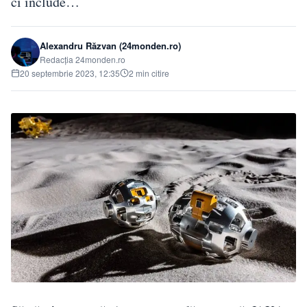
ci include…
Alexandru Răzvan (24monden.ro)
Redacția 24monden.ro
20 septembrie 2023, 12:35
2 min citire