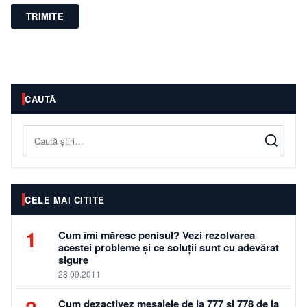
TRIMITE
CAUTĂ
Caută
CELE MAI CITITE
1
Cum îmi măresc penisul? Vezi rezolvarea
acestei probleme și ce soluții sunt cu adevărat
sigure
28.09.2011
Cum dezactivez mesajele de la 777 si 778 de la