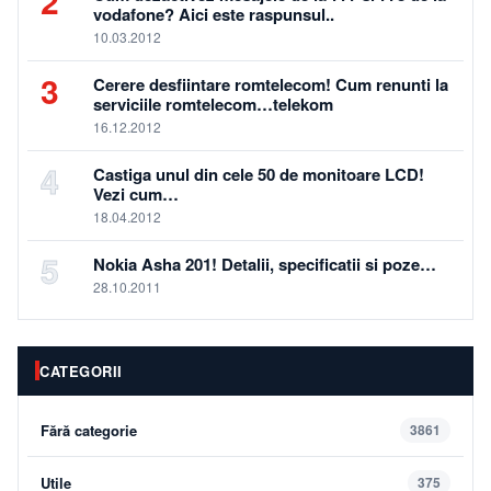
2
vodafone? Aici este raspunsul..
10.03.2012
3
Cerere desfiintare romtelecom! Cum renunti la
serviciile romtelecom…telekom
16.12.2012
4
Castiga unul din cele 50 de monitoare LCD!
Vezi cum…
18.04.2012
5
Nokia Asha 201! Detalii, specificatii si poze…
28.10.2011
CATEGORII
Fără categorie
3861
Utile
375