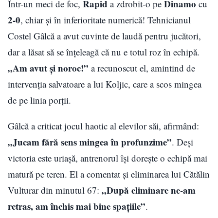
Rapid
Dinamo
Într-un meci de foc,
a zdrobit-o pe
cu
2-0
, chiar și în inferioritate numerică! Tehnicianul
Costel Gâlcă a avut cuvinte de laudă pentru jucători,
dar a lăsat să se înțeleagă că nu e totul roz în echipă.
„Am avut și noroc!”
a recunoscut el, amintind de
intervenția salvatoare a lui Koljic, care a scos mingea
de pe linia porții.
Gâlcă a criticat jocul haotic al elevilor săi, afirmând:
„Jucam fără sens mingea în profunzime”
. Deși
victoria este uriașă, antrenorul își dorește o echipă mai
matură pe teren. El a comentat și eliminarea lui Cătălin
„După eliminare ne-am
Vulturar din minutul 67:
retras, am închis mai bine spațiile”
.