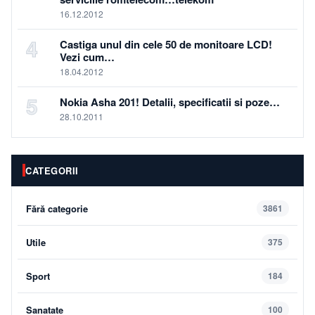
16.12.2012
4
Castiga unul din cele 50 de monitoare LCD!
Vezi cum…
18.04.2012
5
Nokia Asha 201! Detalii, specificatii si poze…
28.10.2011
CATEGORII
Fără categorie
3861
Utile
375
Sport
184
Sanatate
100