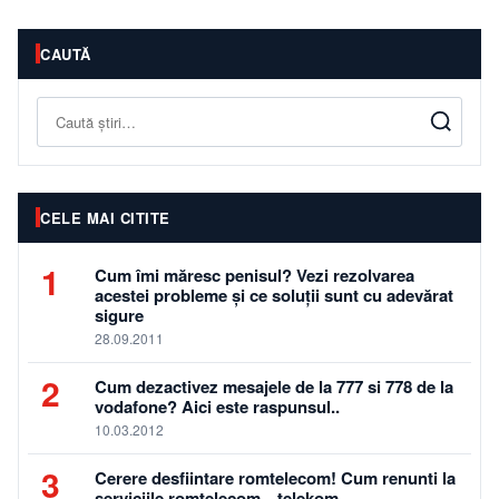
CAUTĂ
Caută
CELE MAI CITITE
1
Cum îmi măresc penisul? Vezi rezolvarea
acestei probleme și ce soluții sunt cu adevărat
sigure
28.09.2011
2
Cum dezactivez mesajele de la 777 si 778 de la
vodafone? Aici este raspunsul..
10.03.2012
3
Cerere desfiintare romtelecom! Cum renunti la
serviciile romtelecom…telekom