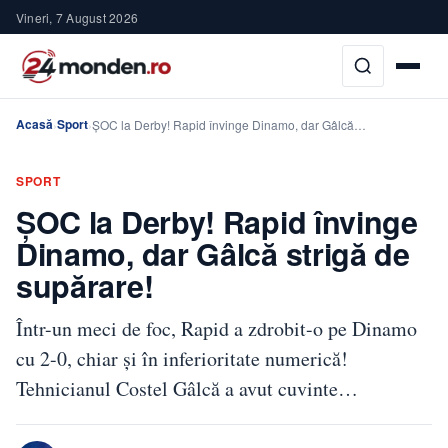
Vineri, 7 August 2026
Acasă
Sport
›
›
ŞOC la Derby! Rapid învinge Dinamo, dar Gâlcă…
SPORT
ŞOC la Derby! Rapid învinge
Dinamo, dar Gâlcă strigă de
supărare!
Într-un meci de foc, Rapid a zdrobit-o pe Dinamo
cu 2-0, chiar și în inferioritate numerică!
Tehnicianul Costel Gâlcă a avut cuvinte…