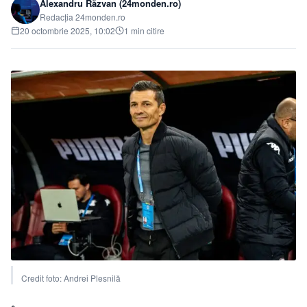
Alexandru Răzvan (24monden.ro)
Redacția 24monden.ro
20 octombrie 2025, 10:02
1 min citire
Credit foto: Andrei Plesnilă