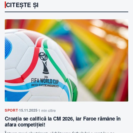
CITEȘTE ȘI
SPORT
15.11.2025
1 min citire
Croația se califică la CM 2026, iar Faroe rămâne în
afara competiției!
Într-un meci electrizant, sărbătoarea fotbalului a avut loc pe