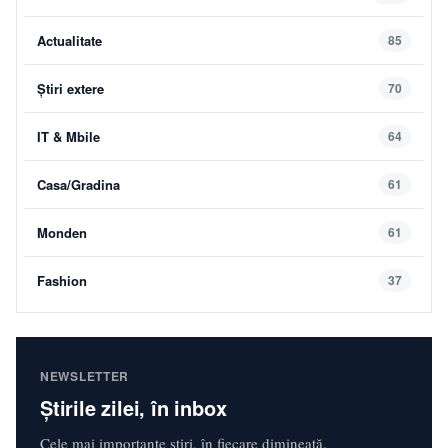
Actualitate
85
Știri extere
70
IT & Mbile
64
Casa/Gradina
61
Monden
61
Fashion
37
NEWSLETTER
Știrile zilei, în inbox
Cele mai importante știri, în fiecare dimineață.