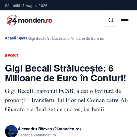
Sâmbătă, 8 August 2026
Acasă
Sport
›
›
Gigi Becali Strălucește: 6 Milioane de Euro în…
SPORT
Gigi Becali Strălucește: 6
Milioane de Euro în Conturi!
Gigi Becali, patronul FCSB, a dat o lovitură de
proporții! Transferul lui Florinel Coman către Al-
Gharafa s-a finalizat cu succes, iar banii…
Alexandru Răzvan (24monden.ro)
Redacția 24monden.ro