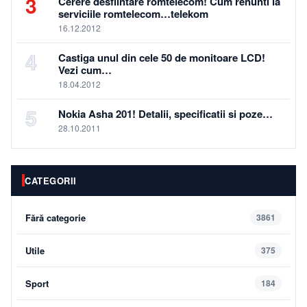
3
Cerere desfiintare romtelecom! Cum renunti la
serviciile romtelecom…telekom
16.12.2012
4
Castiga unul din cele 50 de monitoare LCD!
Vezi cum…
18.04.2012
5
Nokia Asha 201! Detalii, specificatii si poze…
28.10.2011
CATEGORII
Fără categorie
3861
Utile
375
Sport
184