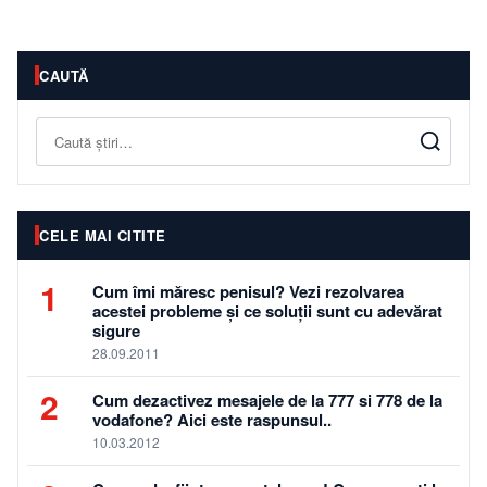
CAUTĂ
Caută
CELE MAI CITITE
1
Cum îmi măresc penisul? Vezi rezolvarea
acestei probleme și ce soluții sunt cu adevărat
sigure
28.09.2011
2
Cum dezactivez mesajele de la 777 si 778 de la
vodafone? Aici este raspunsul..
10.03.2012