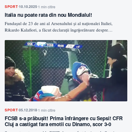
SPORT
10.10.2025
1 min citire
Italia nu poate rata din nou Mondialul!
Fundașul de 23 de ani al Arsenalului și al naționalei Italiei,
Rikardo Kalafiori, a făcut declarații îngrijorătoare despre…
SPORT
05.12.2018
1 min citire
FCSB s-a prăbușit! Prima înfrângere cu Sepsi! CFR
Cluj a castigat fara emotii cu Dinamo, scor 3-0