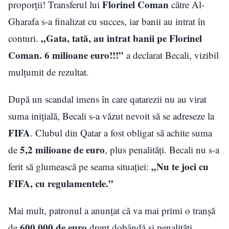
Florinel Coman
proporții! Transferul lui
către Al-
Gharafa s-a finalizat cu succes, iar banii au intrat în
„Gata, tată, au intrat banii pe Florinel
conturi.
Coman. 6 milioane euro!!!”
a declarat Becali, vizibil
mulțumit de rezultat.
După un scandal imens în care qatarezii nu au virat
suma inițială, Becali s-a văzut nevoit să se adreseze la
FIFA
. Clubul din Qatar a fost obligat să achite suma
5,2 milioane de euro
de
, plus penalități. Becali nu s-a
„Nu te joci cu
ferit să glumească pe seama situației:
FIFA, cu regulamentele.”
Mai mult, patronul a anunțat că va mai primi o tranșă
600.000 de euro
de
drept dobândă și penalități.