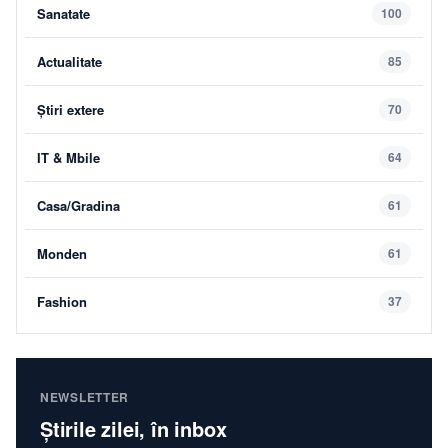
Sanatate
100
Actualitate
85
Știri extere
70
IT & Mbile
64
Casa/Gradina
61
Monden
61
Fashion
37
NEWSLETTER
Știrile zilei, în inbox