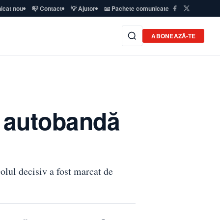
icat nou
📪 Contact
💡 Ajutor
📧 Pachete comunicate
ABONEAZĂ-TE
, autobandă
lul decisiv a fost marcat de