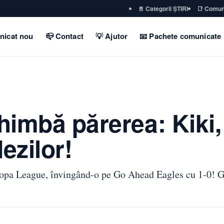
🚪 Categorii ȘTIRI
📑 Comun
nicat nou
📪 Contact
💡 Ajutor
📧 Pachete comunicate
chimbă părerea: Kiki
ezilor!
ropa League, învingând-o pe Go Ahead Eagles cu 1-0! Go