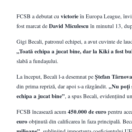
victorie
FCSB a debutat cu
în Europa League, înv
David Miculescu
fost marcat de
în minutul 13, dup
Gigi Becali, patronul echipei, a avut cuvinte de laud
„Toată echipa a jucat bine, dar la Kiki a fost b
slabă a fundașului.
Ștefan Târnov
La început, Becali l-a desemnat pe
„Nu poți 
din prima repriză, dar apoi s-a răzgândit.
echipa a jucat bine”
, a spus Becali, evidențiind un
450.000 de euro
FCSB încasează acum
pentru acea
euro
obținută din calificarea în faza principală. Be
milioane”
, subliniind importanța coeficientului U