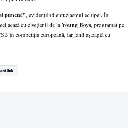
ei puncte!”
, evidențiind entuziasmul echipei. În
Young Boys
i acasă cu elvețienii de la
, programat pe
SB în competiția europeană, iar fanii așteaptă cu
ază link