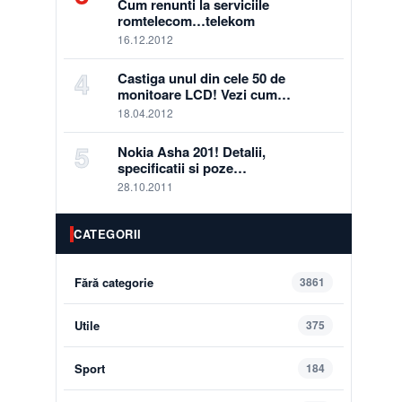
Cum renunti la serviciile
romtelecom…telekom
16.12.2012
4
Castiga unul din cele 50 de
monitoare LCD! Vezi cum…
18.04.2012
5
Nokia Asha 201! Detalii,
specificatii si poze…
28.10.2011
CATEGORII
Fără categorie
3861
Utile
375
Sport
184