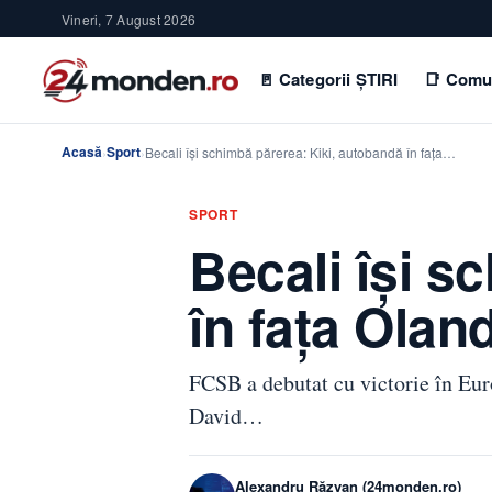
Vineri, 7 August 2026
🚪 Categorii ȘTIRI
📑 Comu
Acasă
Sport
›
›
Becali își schimbă părerea: Kiki, autobandă în fața…
SPORT
Becali își s
în fața Oland
FCSB a debutat cu victorie în Eu
David…
Alexandru Răzvan (24monden.ro)