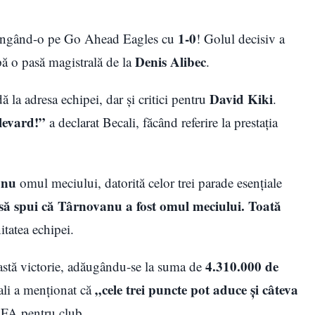
1-0
ingând-o pe Go Ahead Eagles cu
! Golul decisiv a
Denis Alibec
ă o pasă magistrală de la
.
David Kiki
ă la adresa echipei, dar și critici pentru
.
ulevard!”
a declarat Becali, făcând referire la prestația
anu
omul meciului, datorită celor trei parade esențiale
să spui că Târnovanu a fost omul meciului. Toată
itatea echipei.
4.310.000 de
stă victorie, adăugându-se la suma de
„cele trei puncte pot aduce și câteva
cali a menționat că
EFA pentru club.