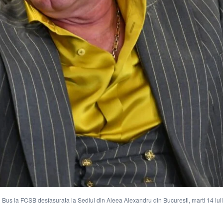
giu Bus la FCSB desfasurata la Sediul din Aleea Alexandru din Bucuresti, marti 14 