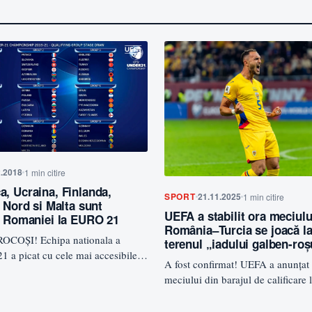
2.2018
1 min citire
, Ucraina, Finlanda,
SPORT
21.11.2025
1 min citire
 Nord si Malta sunt
UEFA a stabilit ora meciulu
i Romaniei la EURO 21
România–Turcia se joacă la
OCOȘI! Echipa nationala a
terenul „iadului galben-ro
 a picat cu cele mai accesibile
A fost confirmat! UEFA a anunțat o
cutam despre Danemarca, Ucraina,
meciului din barajul de calificare
Mondială 2026. România…