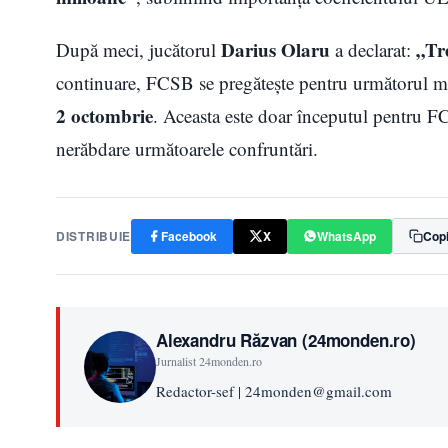
Darius Olaru
„Tr
După meci, jucătorul
a declarat:
continuare, FCSB se pregătește pentru următorul mec
2 octombrie
. Aceasta este doar începutul pentru FC
nerăbdare următoarele confruntări.
DISTRIBUIE
Facebook
X
WhatsApp
Copi
Alexandru Răzvan (24monden.ro)
Jurnalist 24monden.ro
Redactor-sef | 24monden@gmail.com