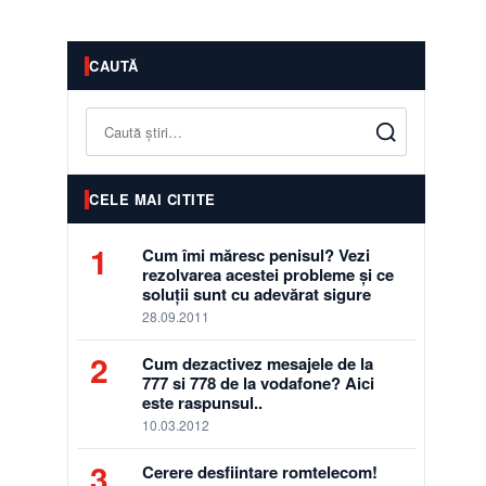
CAUTĂ
Caută
CELE MAI CITITE
1
Cum îmi măresc penisul? Vezi
rezolvarea acestei probleme și ce
soluții sunt cu adevărat sigure
28.09.2011
2
Cum dezactivez mesajele de la
777 si 778 de la vodafone? Aici
este raspunsul..
10.03.2012
3
Cerere desfiintare romtelecom!