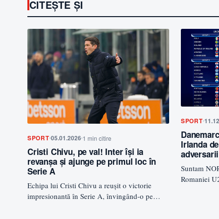
CITEȘTE ȘI
SPORT
11.1
Danemarca
SPORT
05.01.2026
1 min citire
Irlanda de
Cristi Chivu, pe val! Inter își ia
adversari
revanșa și ajunge pe primul loc în
Suntam NOR
Serie A
Romaniei U21
Echipa lui Cristi Chivu a reușit o victorie
echipe, dis
impresionantă în Serie A, învingând-o pe
Finlanda…
Bologna cu 3-1. Această…