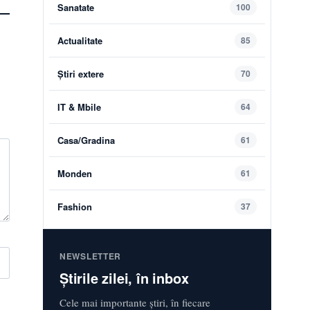
Sanatate
100
Actualitate
85
Știri extere
70
IT & Mbile
64
Casa/Gradina
61
Monden
61
Fashion
37
NEWSLETTER
Știrile zilei, în inbox
Cele mai importante știri, în fiecare