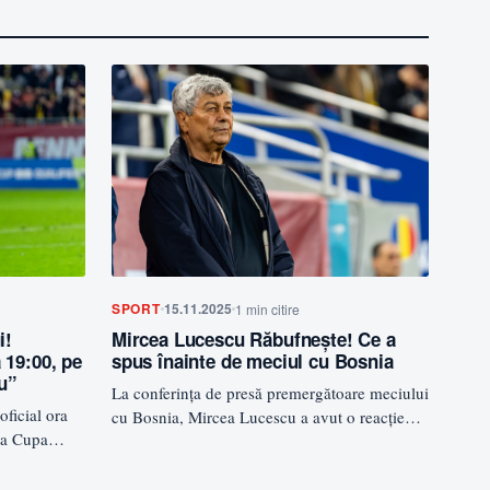
SPORT
15.11.2025
1 min citire
i!
Mircea Lucescu Răbufnește! Ce a
 19:00, pe
spus înainte de meciul cu Bosnia
șu”
La conferința de presă premergătoare meciului
ficial ora
cu Bosnia, Mircea Lucescu a avut o reacție
 la Cupa
neașteptată. Întrebat despre primul…