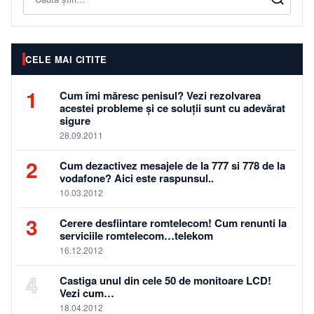
CELE MAI CITITE
1
Cum îmi măresc penisul? Vezi rezolvarea
acestei probleme și ce soluții sunt cu adevărat
sigure
28.09.2011
2
Cum dezactivez mesajele de la 777 si 778 de la
vodafone? Aici este raspunsul..
10.03.2012
3
Cerere desfiintare romtelecom! Cum renunti la
serviciile romtelecom…telekom
16.12.2012
4
Castiga unul din cele 50 de monitoare LCD!
Vezi cum…
18.04.2012