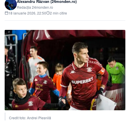
Alexandru Răzvan (24monden.ro)
Redacția 24monden.ro
18 ianuarie 2026, 22:50
2 min citire
Credit foto: Andrei Plesnilă