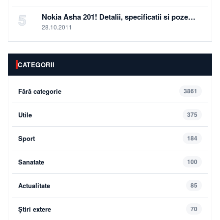
5
Nokia Asha 201! Detalii, specificatii si poze…
28.10.2011
CATEGORII
Fără categorie
3861
Utile
375
Sport
184
Sanatate
100
Actualitate
85
Știri extere
70