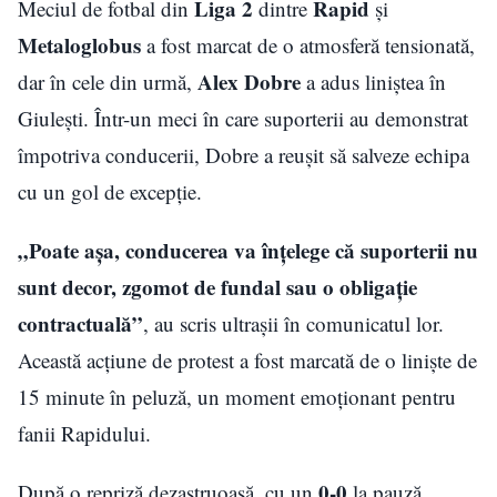
Liga 2
Rapid
Meciul de fotbal din
dintre
și
Metaloglobus
a fost marcat de o atmosferă tensionată,
Alex Dobre
dar în cele din urmă,
a adus liniștea în
Giulești. Într-un meci în care suporterii au demonstrat
împotriva conducerii, Dobre a reușit să salveze echipa
cu un gol de excepție.
„Poate așa, conducerea va înțelege că suporterii nu
sunt decor, zgomot de fundal sau o obligație
contractuală”
, au scris ultrașii în comunicatul lor.
Această acțiune de protest a fost marcată de o liniște de
15 minute în peluză, un moment emoționant pentru
fanii Rapidului.
0-0
După o repriză dezastruoasă, cu un
la pauză,