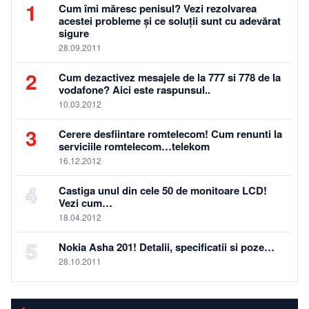
1
Cum îmi măresc penisul? Vezi rezolvarea
acestei probleme și ce soluții sunt cu adevărat
sigure
28.09.2011
2
Cum dezactivez mesajele de la 777 si 778 de la
vodafone? Aici este raspunsul..
10.03.2012
3
Cerere desfiintare romtelecom! Cum renunti la
serviciile romtelecom…telekom
16.12.2012
4
Castiga unul din cele 50 de monitoare LCD!
Vezi cum…
18.04.2012
5
Nokia Asha 201! Detalii, specificatii si poze…
28.10.2011