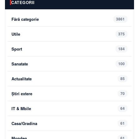
CATEGORII
Fără categorie
3861
Utile
375
Sport
184
Sanatate
100
Actualitate
85
Știri extere
70
IT & Mbile
64
Casa/Gradina
61
Monden
61