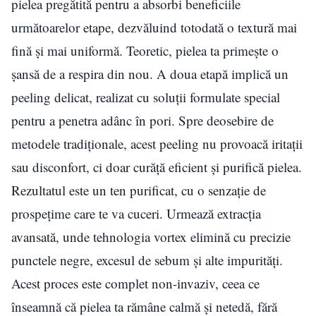
pielea pregătită pentru a absorbi beneficiile
următoarelor etape, dezvăluind totodată o textură mai
fină și mai uniformă. Teoretic, pielea ta primește o
șansă de a respira din nou. A doua etapă implică un
peeling delicat, realizat cu soluții formulate special
pentru a penetra adânc în pori. Spre deosebire de
metodele tradiționale, acest peeling nu provoacă iritații
sau disconfort, ci doar curăță eficient și purifică pielea.
Rezultatul este un ten purificat, cu o senzație de
prospețime care te va cuceri. Urmează extracția
avansată, unde tehnologia vortex elimină cu precizie
punctele negre, excesul de sebum și alte impurități.
Acest proces este complet non-invaziv, ceea ce
înseamnă că pielea ta rămâne calmă și netedă, fără