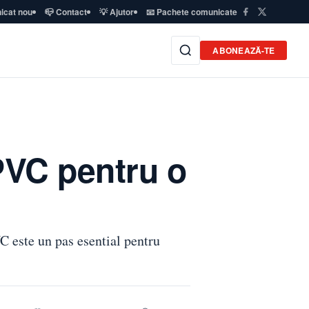
icat nou
📪 Contact
💡 Ajutor
📧 Pachete comunicate
ABONEAZĂ-TE
 PVC pentru o
VC este un pas esential pentru