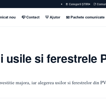
🚪 Categorii ȘTIRI
📑 Comun
nicat nou
📪 Contact
💡 Ajutor
📧 Pachete comunicate
 usile si ferestrele
vestitie majora, iar alegerea usilor si ferestrelor din P