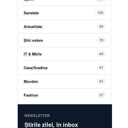
Sanatate
100
Actualitate
85
Știri extere
70
IT & Mbile
64
Casa/Gradina
61
Monden
61
Fashion
37
NEWSLETTER
Știrile zilei, în inbox