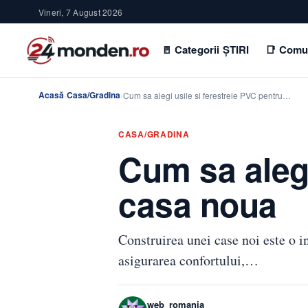
Vineri, 7 August 2026
🚪 Categorii ȘTIRI
📑 Comu
Acasă
Casa/Gradina
›
›
Cum sa alegi usile si ferestrele PVC pentru…
CASA/GRADINA
Cum sa alegi
casa noua
Construirea unei case noi este o in
asigurarea confortului,…
web_romania