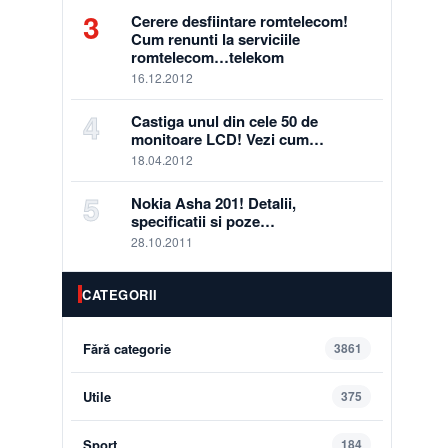
3
Cerere desfiintare romtelecom!
Cum renunti la serviciile
romtelecom…telekom
16.12.2012
4
Castiga unul din cele 50 de
monitoare LCD! Vezi cum…
18.04.2012
5
Nokia Asha 201! Detalii,
specificatii si poze…
28.10.2011
CATEGORII
Fără categorie
3861
Utile
375
Sport
184