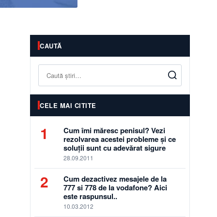
CAUTĂ
Caută
CELE MAI CITITE
1
Cum îmi măresc penisul? Vezi
rezolvarea acestei probleme și ce
soluții sunt cu adevărat sigure
28.09.2011
2
Cum dezactivez mesajele de la
777 si 778 de la vodafone? Aici
este raspunsul..
10.03.2012