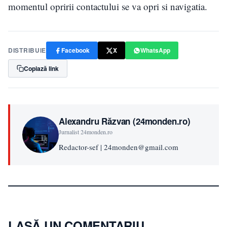
momentul opririi contactului se va opri si navigatia.
DISTRIBUIE
Facebook
X
WhatsApp
Copiază link
Alexandru Răzvan (24monden.ro)
Jurnalist 24monden.ro
Redactor-sef | 24monden@gmail.com
LASĂ UN COMENTARIU