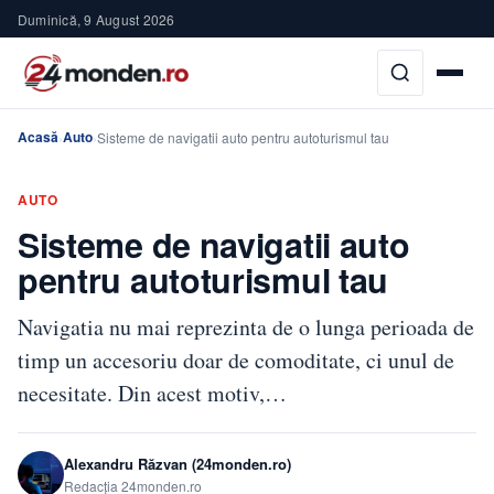
Duminică, 9 August 2026
Acasă
Auto
›
›
Sisteme de navigatii auto pentru autoturismul tau
AUTO
Sisteme de navigatii auto
pentru autoturismul tau
Navigatia nu mai reprezinta de o lunga perioada de
timp un accesoriu doar de comoditate, ci unul de
necesitate. Din acest motiv,…
Alexandru Răzvan (24monden.ro)
Redacția 24monden.ro