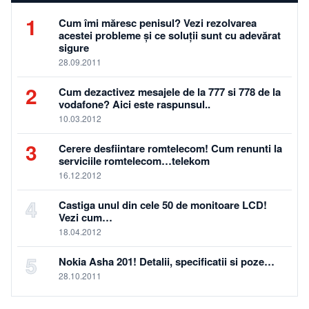
1
Cum îmi măresc penisul? Vezi rezolvarea
acestei probleme și ce soluții sunt cu adevărat
sigure
28.09.2011
2
Cum dezactivez mesajele de la 777 si 778 de la
vodafone? Aici este raspunsul..
10.03.2012
3
Cerere desfiintare romtelecom! Cum renunti la
serviciile romtelecom…telekom
16.12.2012
4
Castiga unul din cele 50 de monitoare LCD!
Vezi cum…
18.04.2012
5
Nokia Asha 201! Detalii, specificatii si poze…
28.10.2011