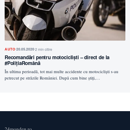
AUTO
20.05.2020
2 min citire
Recomandări pentru motocicliști – direct de la
#PolițiaRomână
În ultima perioadă, tot mai multe accidente cu motocicliști s-au
petrecut pe străzile României. După cum bine știți,…
24monden.ro