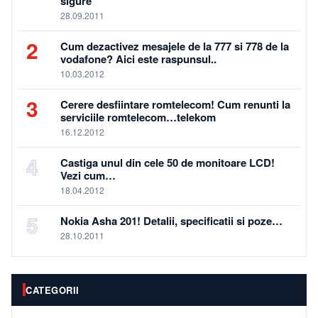
sigure
28.09.2011
2
Cum dezactivez mesajele de la 777 si 778 de la
vodafone? Aici este raspunsul..
10.03.2012
3
Cerere desfiintare romtelecom! Cum renunti la
serviciile romtelecom…telekom
16.12.2012
4
Castiga unul din cele 50 de monitoare LCD!
Vezi cum…
18.04.2012
5
Nokia Asha 201! Detalii, specificatii si poze…
28.10.2011
CATEGORII