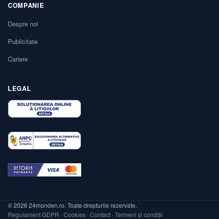
COMPANIE
Despre noi
Publicitate
Cariere
LEGAL
© 2026 24monden.ro. Toate drepturile rezervate.
Regulament GDPR
·
Cookies
·
Contact
·
Termeni și condiții