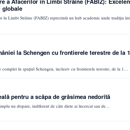
e a Afacerilor în Limbi Străine (FABIZ): Excelen
i globale
or în Limbi Străine (FABIZ) reprezintă un hub academic unde tradiția înt
niei la Schengen cu frontierele terestre de la 
 complet în spațiul Schengen, inclusiv cu frontierele terestre, de la 1…
eală pentru a scăpa de grăsimea nedorită
simplu nu dispare, indiferent de câte diete ai încercat sau de…