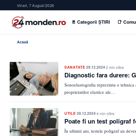
Vineri, 7 August 2026
🚪 Categorii ȘTIRI
📑 Comu
Acasă
SANATATE
29.12.2024
2 min citire
Diagnostic fara durere: 
Sonoelastografia reprezinta o tehnica 
proprietatilor elastice ale…
UTILE
28.12.2024
4 min citire
Poate fi un test poligraf f
În ultimii ani, testele poligraf au dev