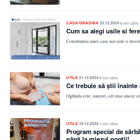
CASA/GRADINA
23.12.2024
4 min citire
Cum sa alegi usile si fer
Construirea unei case noi este o invest
UTILE
21.12.2024
4 min citire
Ce trebuie să știi înainte
Oglinda este, uneori, cel mai sincer cri
UTILE
18.12.2024
1 min citire
Program special de sărbăt
până la miezul nopții!