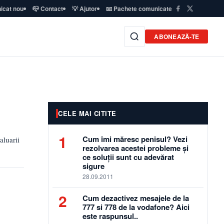
icat nou
📪 Contact
💡 Ajutor
📧 Pachete comunicate
ABONEAZĂ-TE
CELE MAI CITITE
1
Cum îmi măresc penisul? Vezi
aluarii
rezolvarea acestei probleme și
ce soluții sunt cu adevărat
sigure
28.09.2011
2
Cum dezactivez mesajele de la
777 si 778 de la vodafone? Aici
este raspunsul..