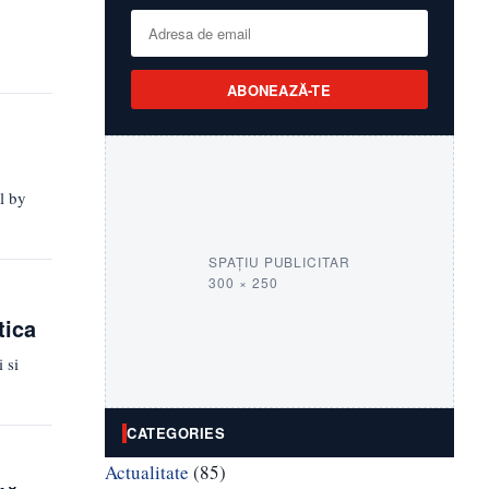
ABONEAZĂ-TE
l by
SPAȚIU PUBLICITAR
300 × 250
tica
 si
CATEGORIES
Actualitate
(85)