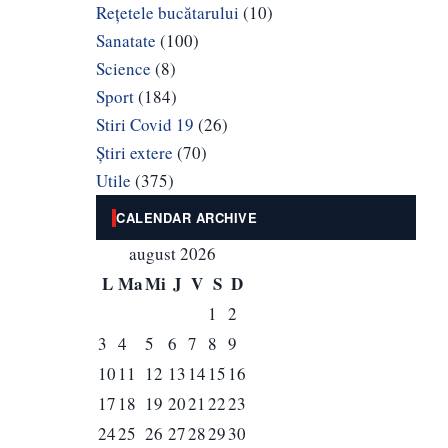
Rețetele bucătarului
(10)
Sanatate
(100)
Science
(8)
Sport
(184)
Stiri Covid 19
(26)
Știri extere
(70)
Utile
(375)
CALENDAR ARCHIVE
august 2026
L
Ma
Mi
J
V
S
D
1
2
3
4
5
6
7
8
9
10
11
12
13
14
15
16
17
18
19
20
21
22
23
24
25
26
27
28
29
30