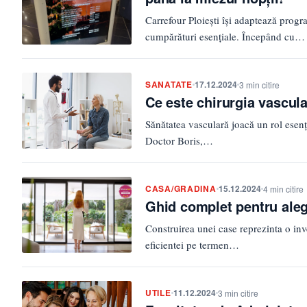
Carrefour Ploiești își adaptează progr
cumpărături esențiale. Începând cu…
SANATATE
17.12.2024
3 min citire
Ce este chirurgia vascul
Sănătatea vasculară joacă un rol esen
Doctor Boris,…
CASA/GRADINA
15.12.2024
4 min citire
Ghid complet pentru alege
Construirea unei case reprezinta o inve
eficientei pe termen…
UTILE
11.12.2024
3 min citire