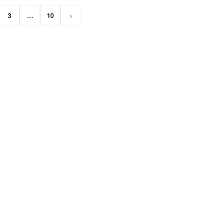
3
…
10
›