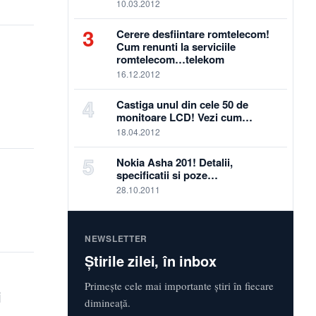
10.03.2012
3
Cerere desfiintare romtelecom!
Cum renunti la serviciile
romtelecom…telekom
16.12.2012
4
Castiga unul din cele 50 de
monitoare LCD! Vezi cum…
18.04.2012
5
Nokia Asha 201! Detalii,
specificatii si poze…
28.10.2011
NEWSLETTER
Știrile zilei, în inbox
Primește cele mai importante știri în fiecare
i
dimineață.