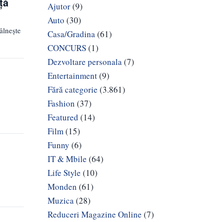
ță
Ajutor
(9)
Auto
(30)
âlnește
Casa/Gradina
(61)
CONCURS
(1)
Dezvoltare personala
(7)
Entertainment
(9)
1
Fără categorie
(3.861)
Fashion
(37)
Featured
(14)
Film
(15)
Funny
(6)
IT & Mbile
(64)
Life Style
(10)
Monden
(61)
Muzica
(28)
Reduceri Magazine Online
(7)