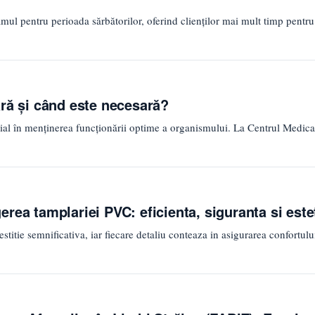
amul pentru perioada sărbătorilor, oferind clienților mai mult timp pentru
ară și când este necesară?
țial în menținerea funcționării optime a organismului. La Centrul Medica
rea tamplariei PVC: eficienta, siguranta si este
stitie semnificativa, iar fiecare detaliu conteaza in asigurarea confortului