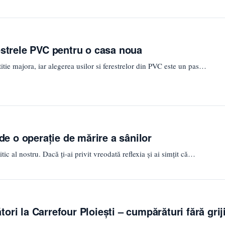
estrele PVC pentru o casa noua
itie majora, iar alegerea usilor si ferestrelor din PVC este un pas…
 de o operație de mărire a sânilor
tic al nostru. Dacă ți-ai privit vreodată reflexia și ai simțit că…
ori la Carrefour Ploiești – cumpărături fără grij