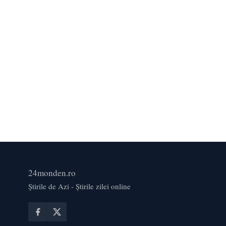
24monden.ro
Știrile de Azi - Știrile zilei online