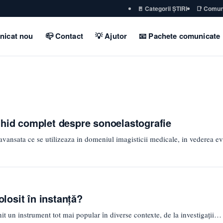
🚪 Categorii ȘTIRI
📑 Comun
nicat nou
📪 Contact
💡 Ajutor
📧 Pachete comunicate
Ghid complet despre sonoelastografie
avansata ce se utilizeaza in domeniul imagisticii medicale, in vederea ev
olosit în instanță?
enit un instrument tot mai popular în diverse contexte, de la investigații…