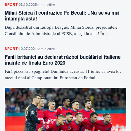
SPORT
03.10.2025
1 min citire
Mihai Stoica îl contrazice Pe Becali: „Nu se va mai
întâmpla asta!”
După dezastrul din Europa League, Mihai Stoica, președintele
Consiliului de Administrație al FCSB, a ieșit la atac! În…
SPORT
10.07.2021
2 min citire
Fanii britanici au declarat război bucătăriei italiene
înainte de finala Euro 2020
Fără pizza sau spaghete! Duminica aceasta, 11 iulie, va avea loc
meciul final al Campionatului European de Fotbal.…