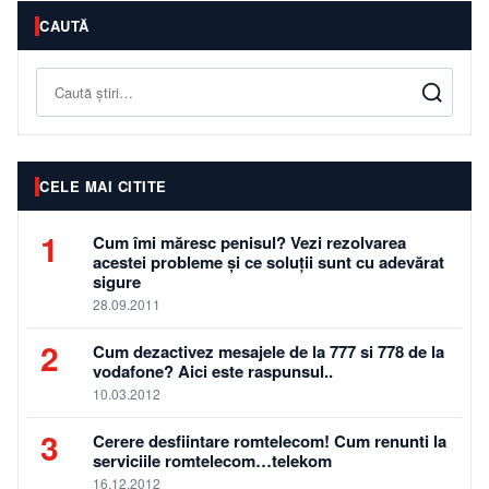
CAUTĂ
Caută
CELE MAI CITITE
1
Cum îmi măresc penisul? Vezi rezolvarea
acestei probleme și ce soluții sunt cu adevărat
sigure
28.09.2011
2
Cum dezactivez mesajele de la 777 si 778 de la
vodafone? Aici este raspunsul..
10.03.2012
3
Cerere desfiintare romtelecom! Cum renunti la
serviciile romtelecom…telekom
16.12.2012