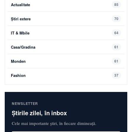
Actualitate
85
Știri extere
70
IT & Mbile
64
Casa/Gradina
61
Monden
61
Fashion
37
NEWSLETTER
Știrile zilei, în inbox
Cele mai importante știri, în fiecare dimineață.