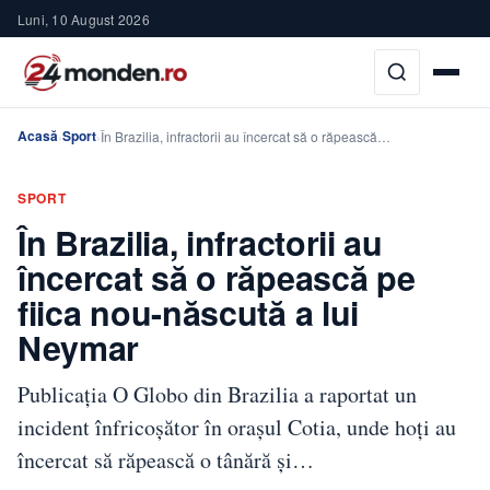
Luni, 10 August 2026
Acasă
Sport
›
›
În Brazilia, infractorii au încercat să o răpească…
SPORT
În Brazilia, infractorii au
încercat să o răpească pe
fiica nou-născută a lui
Neymar
Publicația O Globo din Brazilia a raportat un
incident înfricoșător în orașul Cotia, unde hoți au
încercat să răpească o tânără și…