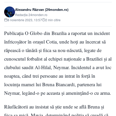
Alexandru Răzvan (24monden.ro)
Redacția 24monden.ro
8 noiembrie 2023, 13:57
2 min citire
Publicația O Globo din Brazilia a raportat un incident
înfricoșător în orașul Cotia, unde hoți au încercat să
răpească o tânără și fiica sa nou-născută, legate de
cunoscutul fotbalist al echipei naționale a Braziliei și al
clubului saudit Al-Hilal, Neymar. Incidentul a avut loc
noaptea, când trei persoane au intrat în forță în
locuința mamei lui Bruna Biancardi, partenera lui
Neymar, legând-o pe aceasta și amenințând-o cu arma.
Răufăcătorii au insistat să știe unde se află Bruna și
fiica sa mică, Mavia, determinând poliția să creadă că