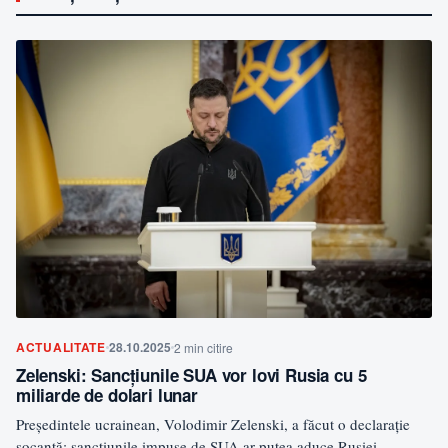
ACTUALITATE
28.10.2025
2 min citire
Zelenski: Sancțiunile SUA vor lovi Rusia cu 5
miliarde de dolari lunar
Președintele ucrainean, Volodimir Zelenski, a făcut o declarație
șocantă: sancțiunile impuse de SUA ar putea aduce Rusiei