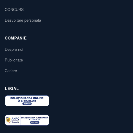
CONCURS
Dezvoltare personala
COMPANIE
Despre noi
Publicitate
Cariere
LEGAL