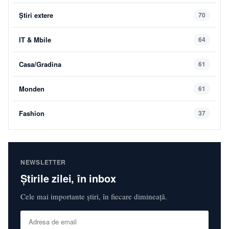
Știri extere
70
IT & Mbile
64
Casa/Gradina
61
Monden
61
Fashion
37
NEWSLETTER
Știrile zilei, în inbox
Cele mai importante știri, în fiecare dimineață.