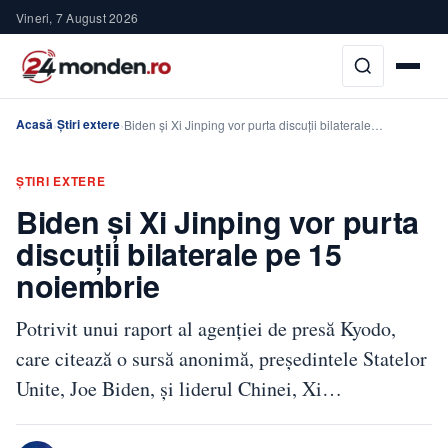
Vineri, 7 August 2026
Acasă
Știri extere
›
›
Biden și Xi Jinping vor purta discuții bilaterale…
ȘTIRI EXTERE
Biden și Xi Jinping vor purta
discuții bilaterale pe 15
noiembrie
Potrivit unui raport al agenției de presă Kyodo,
care citează o sursă anonimă, președintele Statelor
Unite, Joe Biden, și liderul Chinei, Xi…