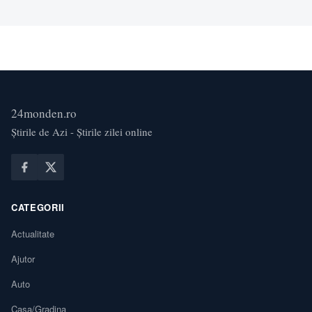
22:16 sunt 304,035 de cazuri si…
24monden.ro
Știrile de Azi - Știrile zilei online
CATEGORII
Actualitate
Ajutor
Auto
Casa/Gradina