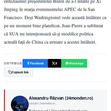
entuziasmul președintelui Biden de a-l întâlni pe Xi
Jinping în marja evenimentului APEC de la San
Francisco. Deși Washingtonul vede această întâlnire ca
pe un moment bine planificat, Jean-Pierre a subliniat
că SUA nu intenționează să-și modifice politica
actuală față de China ca urmare a acestei întâlniri.
DISTRIBUIE
Facebook
X
WhatsApp
Copiază link
Alexandru Răzvan (24monden.ro)
Jurnalist 24monden.ro
Redactor-sef | 24monden@gmail.com