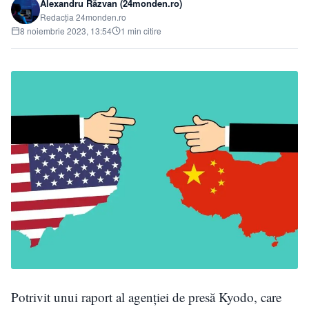
Alexandru Răzvan (24monden.ro)
Redacția 24monden.ro
8 noiembrie 2023, 13:54
1 min citire
Potrivit unui raport al agenției de presă Kyodo, care