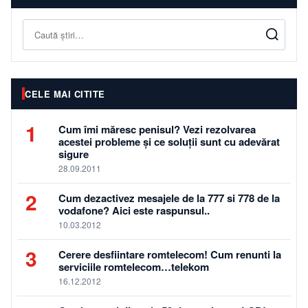
Caută
CELE MAI CITITE
1
Cum îmi măresc penisul? Vezi rezolvarea
acestei probleme și ce soluții sunt cu adevărat
sigure
28.09.2011
2
Cum dezactivez mesajele de la 777 si 778 de la
vodafone? Aici este raspunsul..
10.03.2012
3
Cerere desfiintare romtelecom! Cum renunti la
serviciile romtelecom…telekom
16.12.2012