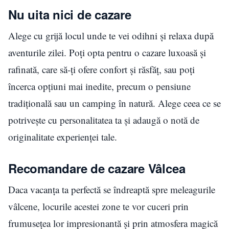
Nu uita nici de cazare
Alege cu grijă locul unde te vei odihni și relaxa după
aventurile zilei. Poți opta pentru o cazare luxoasă și
rafinată, care să-ți ofere confort și răsfăț, sau poți
încerca opțiuni mai inedite, precum o pensiune
tradițională sau un camping în natură. Alege ceea ce se
potrivește cu personalitatea ta și adaugă o notă de
originalitate experienței tale.
Recomandare de cazare Vâlcea
Daca vacanța ta perfectă se îndreaptă spre meleagurile
vâlcene, locurile acestei zone te vor cuceri prin
frumusețea lor impresionantă și prin atmosfera magică