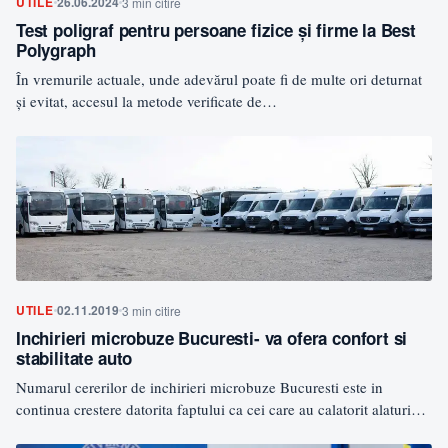
UTILE
26.06.2024
3 min citire
Test poligraf pentru persoane fizice și firme la Best
Polygraph
În vremurile actuale, unde adevărul poate fi de multe ori deturnat
şi evitat, accesul la metode verificate de…
UTILE
02.11.2019
3 min citire
Inchirieri microbuze Bucuresti- va ofera confort si
stabilitate auto
Numarul cererilor de inchirieri microbuze Bucuresti este in
continua crestere datorita faptului ca cei care au calatorit alaturi…