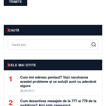
TRIMITE
CAUTĂ
Caută
CELE MAI CITITE
1
Cum îmi măresc penisul? Vezi rezolvarea
acestei probleme și ce soluții sunt cu adevărat
sigure
28.09.2011
2
Cum dezactivez mesajele de la 777 si 778 de la
vodafone? Aici este raspunsul..