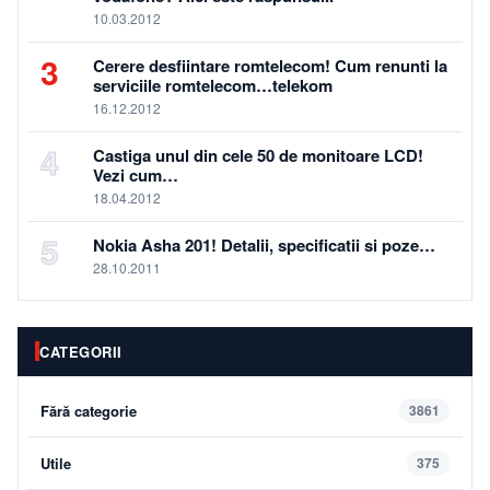
10.03.2012
3
Cerere desfiintare romtelecom! Cum renunti la
serviciile romtelecom…telekom
16.12.2012
4
Castiga unul din cele 50 de monitoare LCD!
Vezi cum…
18.04.2012
5
Nokia Asha 201! Detalii, specificatii si poze…
28.10.2011
CATEGORII
Fără categorie
3861
Utile
375