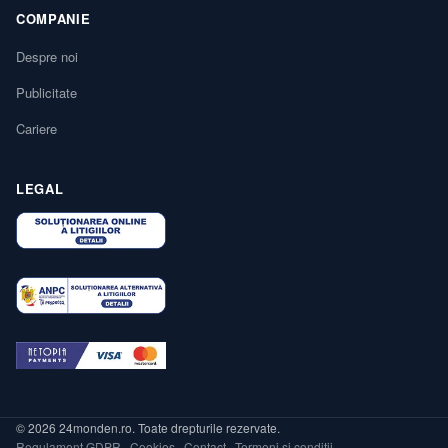
COMPANIE
Despre noi
Publicitate
Cariere
LEGAL
© 2026 24monden.ro. Toate drepturile rezervate.
Regulament GDPR
·
Cookies
·
Contact
·
Termeni și condiții