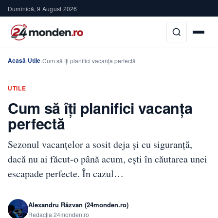
Duminică, 9 August 2026
Acasă
Utile
›
›
Cum să îți planifici vacanța perfectă
UTILE
Cum să îți planifici vacanța
perfectă
Sezonul vacanțelor a sosit deja și cu siguranță,
dacă nu ai făcut-o până acum, ești în căutarea unei
escapade perfecte. În cazul…
Alexandru Răzvan (24monden.ro)
Redacția 24monden.ro