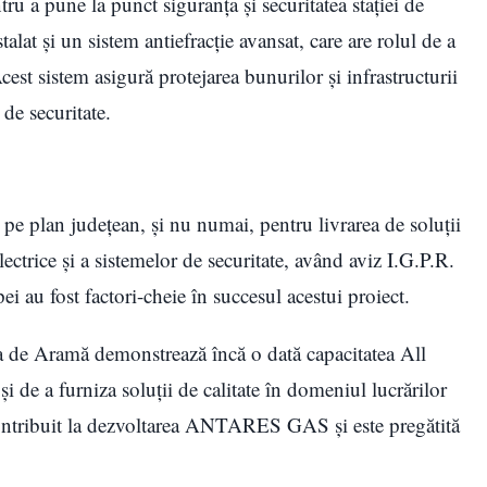
u a pune la punct siguranța și securitatea stației de
at și un sistem antiefracție avansat, care are rolul de a
cest sistem asigură protejarea bunurilor și infrastructurii
e securitate.
pe plan judeţean, şi nu numai, pentru livrarea de soluții
ectrice şi a sistemelor de securitate, având aviz I.G.P.R.
ei au fost factori-cheie în succesul acestui proiect.
aia de Aramă demonstrează încă o dată capacitatea All
de a furniza soluții de calitate în domeniul lucrărilor
i contribuit la dezvoltarea ANTARES GAS și este pregătită