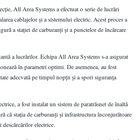
ecție, All Area Systems a efectuat o serie de lucrări
alarea cablajelor și a sistemului electric. Acest proces a
igură a stației de carburanți și a punctelor de încărcare
tantă a lucrărilor. Echipa All Area Systems s-a asigurat
ncționează în parametri optimi. De asemenea, au fost
itate adecvată pe timpul nopții și a spori siguranța
ctrice, a fost instalat un sistem de paratrăsnet de înaltă
ră că stația de carburanți și infrastructura înconjurătoare
 descărcărilor electrice.