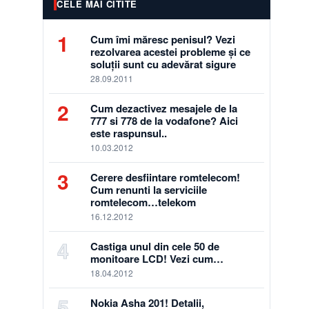
CELE MAI CITITE
1
Cum îmi măresc penisul? Vezi
rezolvarea acestei probleme și ce
soluții sunt cu adevărat sigure
28.09.2011
2
Cum dezactivez mesajele de la
777 si 778 de la vodafone? Aici
este raspunsul..
10.03.2012
3
Cerere desfiintare romtelecom!
Cum renunti la serviciile
romtelecom…telekom
16.12.2012
4
Castiga unul din cele 50 de
monitoare LCD! Vezi cum…
18.04.2012
5
Nokia Asha 201! Detalii,