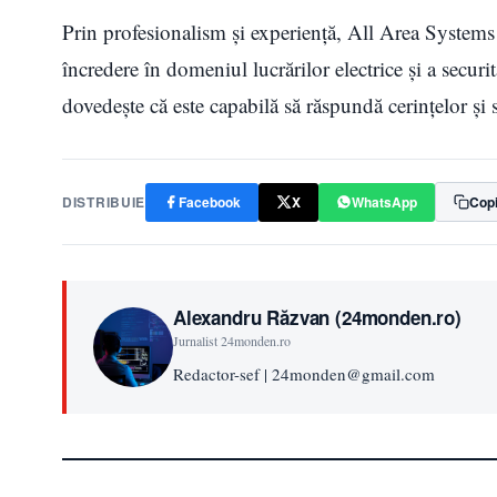
Prin profesionalism și experienţă, All Area Systems 
încredere în domeniul lucrărilor electrice şi a securi
dovedește că este capabilă să răspundă cerințelor și s
DISTRIBUIE
Facebook
X
WhatsApp
Copi
Alexandru Răzvan (24monden.ro)
Jurnalist 24monden.ro
Redactor-sef | 24monden@gmail.com