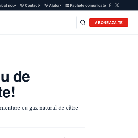
icat nou
📪 Contact
💡 Ajutor
📧 Pachete comunicate
ABONEAZĂ-TE
ău de
te!
limentare cu gaz natural de către