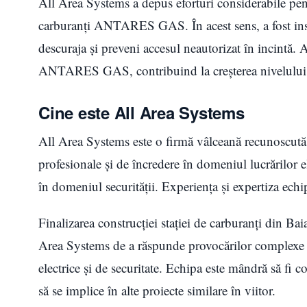
All Area Systems a depus eforturi considerabile pentr
carburanți ANTARES GAS. În acest sens, a fost instal
descuraja și preveni accesul neautorizat în incintă. A
ANTARES GAS, contribuind la creșterea nivelului d
Cine este All Area Systems
All Area Systems este o firmă vâlceană recunoscută 
profesionale și de încredere în domeniul lucrărilor el
în domeniul securităţii. Experiența și expertiza echip
Finalizarea construcției stației de carburanți din B
Area Systems de a răspunde provocărilor complexe și 
electrice şi de securitate. Echipa este mândră să f
să se implice în alte proiecte similare în viitor.