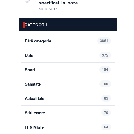
specificatii si poze…
28.10.2011
CATEGORII
Fără categorie
3861
Utile
375
Sport
184
Sanatate
100
Actualitate
85
Știri extere
70
IT & Mbile
64