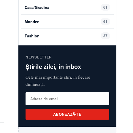
Casa/Gradina
61
Monden
61
Fashion
37
NEWSLETTER
Știrile zilei, în inbox
Cele mai importante știri, în fiecare
dimineață.
ABONEAZĂ-TE