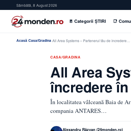
Sâmbătă, 8 August 2026
🚪 Categorii ȘTIRI
📑 Comu
Acasă
Casa/Gradina
›
›
All Area Systems – Partenerul tău de încredere…
CASA/GRADINA
All Area Sys
încredere în
În localitatea vâlceană Baia de Ar
compania ANTARES…
Alexandru Răzvan (24monden.ro)