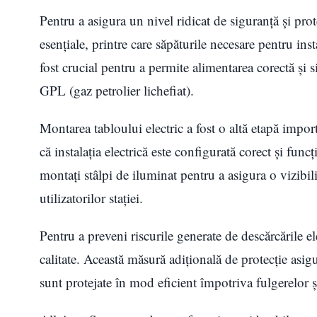
Pentru a asigura un nivel ridicat de siguranță și prot
esențiale, printre care săpăturile necesare pentru inst
fost crucial pentru a permite alimentarea corectă și s
GPL (gaz petrolier lichefiat).
Montarea tabloului electric a fost o altă etapă impor
că instalația electrică este configurată corect și fu
montați stâlpi de iluminat pentru a asigura o vizibil
utilizatorilor stației.
Pentru a preveni riscurile generate de descărcările ele
calitate. Această măsură adițională de protecție asigu
sunt protejate în mod eficient împotriva fulgerelor și