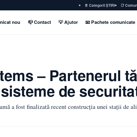
🚪 Categorii ȘTIRI
📑 Comun
nicat nou
📪 Contact
💡 Ajutor
📧 Pachete comunicate
tems – Partenerul t
 sisteme de securita
amă a fost finalizată recent construcția unei stații de a