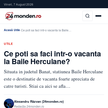
Vineri, 7 August 2026
Acasă
Utile
›
›
Ce poti sa faci intr-o vacanta la Baile…
UTILE
Ce poti sa faci intr-o vacanta
la Baile Herculane?
Situata in judetul Banat, statiunea Baile Herculane
este o destinatie de vacanta foarte apreciata de
catre turisti. Stiai ca aici se afla…
Alexandru Răzvan (24monden.ro)
Redacția 24monden.ro