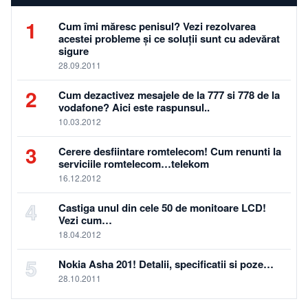
1
Cum îmi măresc penisul? Vezi rezolvarea
acestei probleme și ce soluții sunt cu adevărat
sigure
28.09.2011
2
Cum dezactivez mesajele de la 777 si 778 de la
vodafone? Aici este raspunsul..
10.03.2012
3
Cerere desfiintare romtelecom! Cum renunti la
serviciile romtelecom…telekom
16.12.2012
4
Castiga unul din cele 50 de monitoare LCD!
Vezi cum…
18.04.2012
5
Nokia Asha 201! Detalii, specificatii si poze…
28.10.2011