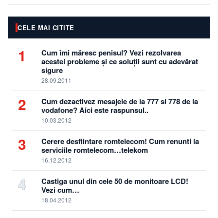
CELE MAI CITITE
1
Cum îmi măresc penisul? Vezi rezolvarea
acestei probleme și ce soluții sunt cu adevărat
sigure
28.09.2011
2
Cum dezactivez mesajele de la 777 si 778 de la
vodafone? Aici este raspunsul..
10.03.2012
3
Cerere desfiintare romtelecom! Cum renunti la
serviciile romtelecom…telekom
16.12.2012
4
Castiga unul din cele 50 de monitoare LCD!
Vezi cum…
18.04.2012