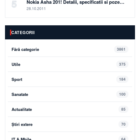
5
Nokia Asha 201! Detalii, specificatii si poze…
28.10.2011
CATEGORII
Fără categorie
3861
Utile
375
Sport
184
Sanatate
100
Actualitate
85
Știri extere
70
IT & Mbile
64