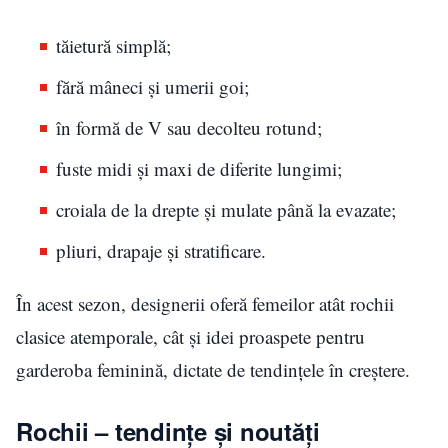
tăietură simplă;
fără mâneci și umerii goi;
în formă de V sau decolteu rotund;
fuste midi și maxi de diferite lungimi;
croiala de la drepte și mulate până la evazate;
pliuri, drapaje și stratificare.
În acest sezon, designerii oferă femeilor atât rochii
clasice atemporale, cât și idei proaspete pentru
garderoba feminină, dictate de tendințele în creștere.
Rochii – tendințe și noutăți