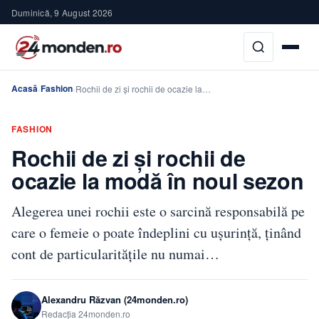
Duminică, 9 August 2026
Acasă
Fashion
›
›
Rochii de zi și rochii de ocazie la…
FASHION
Rochii de zi și rochii de
ocazie la modă în noul sezon
Alegerea unei rochii este o sarcină responsabilă pe
care o femeie o poate îndeplini cu ușurință, ținând
cont de particularitățile nu numai…
Alexandru Răzvan (24monden.ro)
Redacția 24monden.ro