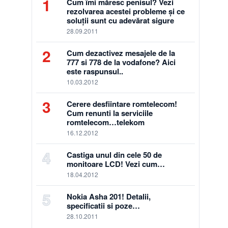
1
Cum îmi măresc penisul? Vezi
rezolvarea acestei probleme și ce
soluții sunt cu adevărat sigure
28.09.2011
2
Cum dezactivez mesajele de la
777 si 778 de la vodafone? Aici
este raspunsul..
10.03.2012
3
Cerere desfiintare romtelecom!
Cum renunti la serviciile
romtelecom…telekom
16.12.2012
4
Castiga unul din cele 50 de
monitoare LCD! Vezi cum…
18.04.2012
5
Nokia Asha 201! Detalii,
specificatii si poze…
28.10.2011