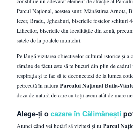
constituie un adevărat element de atracție al Parculu
Parcul Național, acestea sunt: Mănăstirea Arnota, Bi
Iezer, Bradu, Jgheaburi, bisericile fostelor schituri 
Liliecilor, bisericile din localităţile din zonă, precum 
satele de la poalele muntelui.
Pe lângă vizitarea obiectivelor cultural-istorice și a 
rămâne de făcut este să te bucuri din plin de cadrul na
respirația și te fac să te deconectezi de la lumea cot
Parcului Național Buila-Vânt
petrecută în natura
doza de natură de care cu toții avem atât de mare ne
Alege-ți o
cazare în Călimăneşti
pot
Parcul Nați
Atunci când vei hotărî să vizitezi și tu