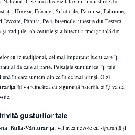
i Național. Cele mai des vizitate sunt mănăstirile din
strița, Horezu, Frăsinei, Schiturile, Pătrunsa, Pahomie,
44 Izvoare, Păpuşa, Peri, bisericile rupestre din Peştera
şi tradiţiile, obiceiurile şi arhitectura tradiţională din
celor cu iz tradițional, cel mai important lucru care îți
tural de care ai parte. Peisajele sunt unice, îți taie
idiană în care suntem din ce în ce mai prinși. O zi
urarița
îți va reîncărca cu siguranță bateriile și îți va da
voie.
rivită gusturilor tale
onal Buila-Vânturarița
, vei avea nevoie cu siguranță și