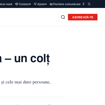
icat nou
📪 Contact
💡 Ajutor
📧 Pachete comunicate
ABONEAZĂ-TE
 – un colţ
 și cele mai dure persoane,