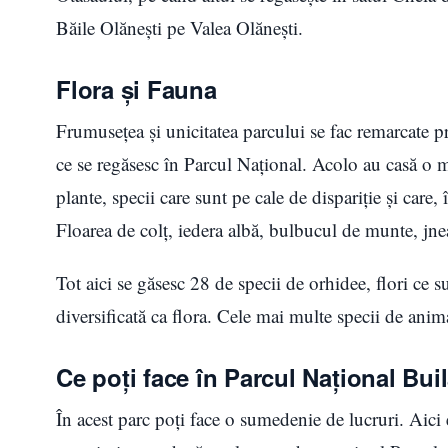
Băile Olănești pe Valea Olănești.
Flora și Fauna
Frumusețea și unicitatea parcului se fac remarcate pr
ce se regăsesc în Parcul Național. Acolo au casă o mu
plante, specii care sunt pe cale de dispariție și care
Floarea de colț, iedera albă, bulbucul de munte, jne
Tot aici se găsesc 28 de specii de orhidee, flori ce s
diversificată ca flora. Cele mai multe specii de anima
Ce poți face în Parcul Național Bui
În acest parc poți face o sumedenie de lucruri. Aici e