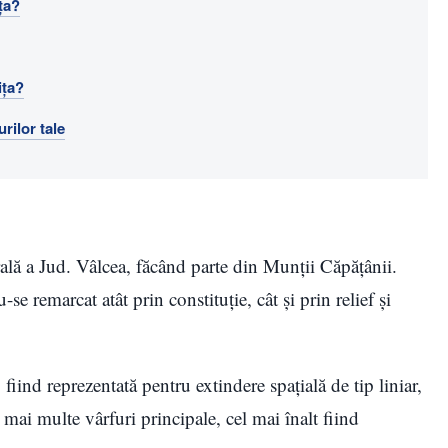
ța?
ița?
rilor tale
ală a Jud. Vâlcea, făcând parte din Munții Căpățânii.
e remarcat atât prin constituție, cât și prin relief și
 fiind reprezentată pentru extindere spațială de tip liniar,
ai multe vârfuri principale, cel mai înalt fiind