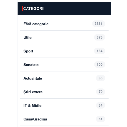
CATEGORII
Fără categorie
3861
Utile
375
Sport
184
Sanatate
100
Actualitate
85
Știri extere
70
IT & Mbile
64
Casa/Gradina
61