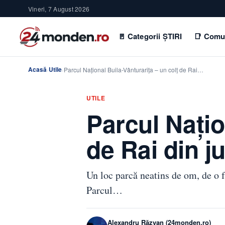
Vineri, 7 August 2026
🚪 Categorii ȘTIRI
📑 Comu
Acasă
Utile
›
›
Parcul Național Buila-Vânturarița – un colţ de Rai…
UTILE
Parcul Națio
de Rai din j
Un loc parcă neatins de om, de o f
Parcul…
Alexandru Răzvan (24monden.ro)