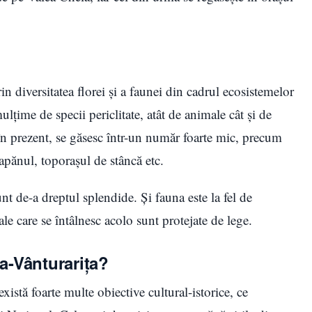
in diversitatea florei și a faunei din cadrul ecosistemelor
lțime de specii periclitate, atât de animale cât și de
, în prezent, se găsesc într-un număr foarte mic, precum
apănul, toporașul de stâncă etc.
unt de-a dreptul splendide. Și fauna este la fel de
le care se întâlnesc acolo sunt protejate de lege.
la-Vânturarița?
xistă foarte multe obiective cultural-istorice, ce