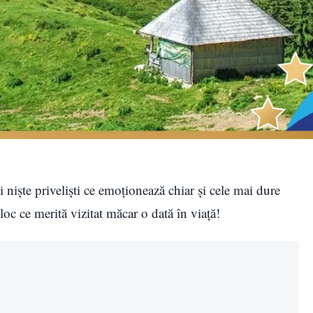
 niște priveliști ce emoționează chiar și cele mai dure
oc ce merită vizitat măcar o dată în viață!