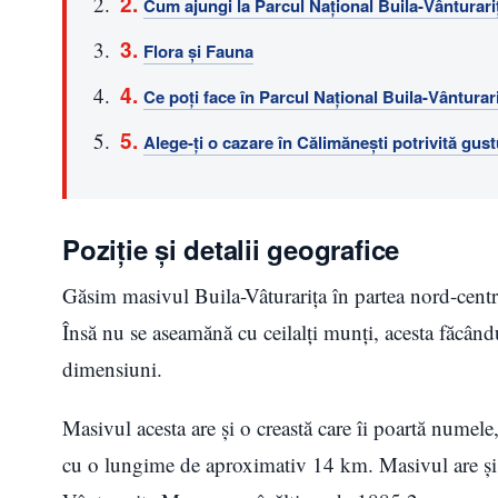
Cum ajungi la Parcul Național Buila-Vânturari
Flora și Fauna
Ce poți face în Parcul Național Buila-Vânturar
Alege-ți o cazare în Călimăneşti potrivită gustu
Poziție și detalii geografice
Găsim masivul Buila-Vâturarița în partea nord-centr
Însă nu se aseamănă cu ceilalți munți, acesta făcându-s
dimensiuni.
Masivul acesta are și o creastă care îi poartă numele,
cu o lungime de aproximativ 14 km. Masivul are și m