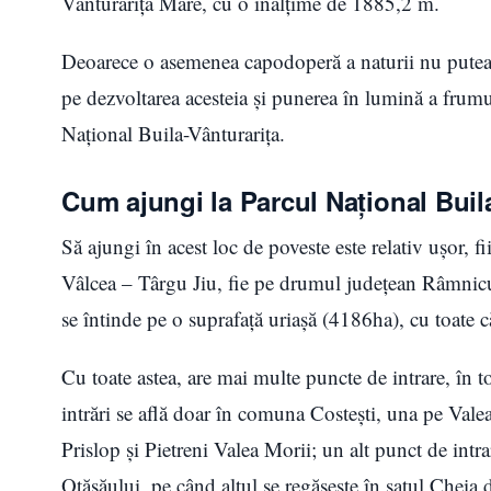
Vânturarița Mare, cu o înălțime de 1885,2 m.
Deoarece o asemenea capodoperă a naturii nu putea 
pe dezvoltarea acesteia și punerea în lumină a frumus
Național Buila-Vânturarița.
Cum ajungi la Parcul Național Buil
Să ajungi în acest loc de poveste este relativ ușor,
Vâlcea – Târgu Jiu, fie pe drumul județean Râmnic
se întinde pe o suprafață uriașă (4186ha), cu toate 
Cu toate astea, are mai multe puncte de intrare, în to
intrări se află doar în comuna Costești, una pe Valea 
Prislop și Pietreni Valea Morii; un alt punct de int
Otăsăului, pe când altul se regăsește în satul Cheia 