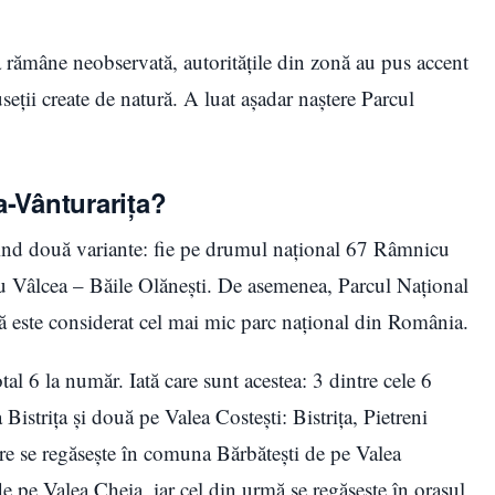
rămâne neobservată, autoritățile din zonă au pus accent
eții create de natură. A luat așadar naștere Parcul
a-Vânturarița?
 fiind două variante: fie pe drumul național 67 Râmnicu
u Vâlcea – Băile Olănești. De asemenea, Parcul Național
că este considerat cel mai mic parc național din România.
tal 6 la număr. Iată care sunt acestea: 3 dintre cele 6
Bistrița și două pe Valea Costești: Bistrița, Pietreni
rare se regăsește în comuna Bărbătești de pe Valea
de pe Valea Cheia, iar cel din urmă se regăsește în orașul