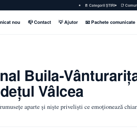
🚪 Categorii ȘTIRI
📑 Comun
nicat nou
📪 Contact
💡 Ajutor
📧 Pachete comunicate
nal Buila-Vânturarița
udeţul Vâlcea
rumusețe aparte și niște priveliști ce emoționează chiar