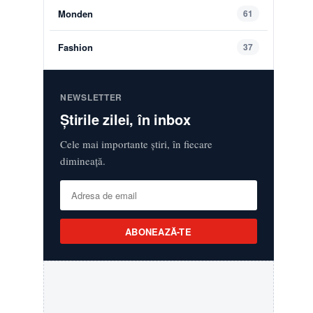
Monden
61
Fashion
37
NEWSLETTER
Știrile zilei, în inbox
Cele mai importante știri, în fiecare
dimineață.
ABONEAZĂ-TE