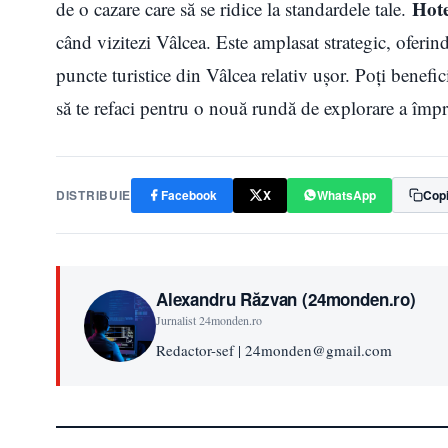
Hote
de o cazare care să se ridice la standardele tale.
când vizitezi Vâlcea. Este amplasat strategic, oferin
puncte turistice din Vâlcea relativ ușor. Poţi benefic
să te refaci pentru o nouă rundă de explorare a împr
DISTRIBUIE
Facebook
X
WhatsApp
Copi
Alexandru Răzvan (24monden.ro)
Jurnalist 24monden.ro
Redactor-sef | 24monden@gmail.com