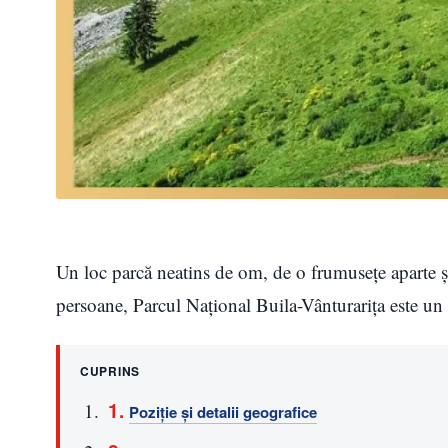
Un loc parcă neatins de om, de o frumusețe aparte și
persoane, Parcul Național Buila-Vânturarița este un l
CUPRINS
Poziție și detalii geografice