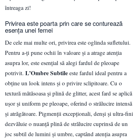
întreaga zi!
Privirea este poarta prin care se conturează
esența unei femei
De cele mai multe ori, privirea este oglinda sufletului.
Pentru a-ți pune ochii în valoare și a atrage atenția
asupra lor, este esențial să alegi fardul de pleoape
L’Ombre Subtile
potrivit.
este fardul ideal pentru a
obține un look intens și o privire sclipitoare. Cu o
textură mătăsoasa și plină de glitter, acest fard se aplică
ușor și uniform pe pleoape, oferind o strălucire intensă
și atrăgătoare. Pigmenții excepționali, denși și ultra-fini
dezvăluie o nuanță plină de strălucire cuprinsă de un
joc subtil de lumini și umbre, captând atenția asupra