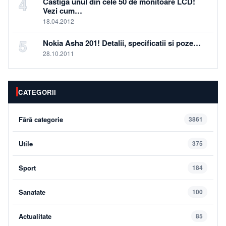
4
Castiga unul din cele 50 de monitoare LCD!
Vezi cum…
18.04.2012
5
Nokia Asha 201! Detalii, specificatii si poze…
28.10.2011
CATEGORII
Fără categorie
3861
Utile
375
Sport
184
Sanatate
100
Actualitate
85