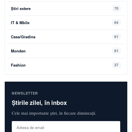
Știri extere
70
IT & Mbile
64
Casa/Gradina
61
Monden
61
Fashion
37
NEWSLETTER
Știrile zilei, în inbox
Cele mai importante știri, în fiecare dimineață.