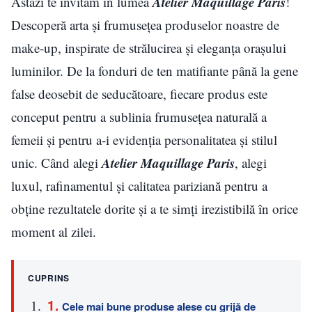
Atelier Maquillage Paris
Astăzi te invităm în lumea
!
Descoperă arta și frumusețea produselor noastre de
make-up, inspirate de strălucirea și eleganța orașului
luminilor. De la fonduri de ten matifiante până la gene
false deosebit de seducătoare, fiecare produs este
conceput pentru a sublinia frumusețea naturală a
femeii și pentru a-i evidenția personalitatea și stilul
Atelier Maquillage Paris
unic. Când alegi
, alegi
luxul, rafinamentul și calitatea pariziană pentru a
obține rezultatele dorite și a te simți irezistibilă în orice
moment al zilei.
CUPRINS
Cele mai bune produse alese cu grijă de