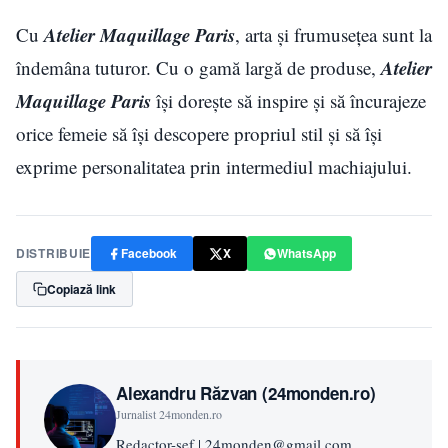
Atelier Maquillage Paris
Cu
, arta și frumusețea sunt la
Atelier
îndemâna tuturor. Cu o gamă largă de produse,
Maquillage Paris
își dorește să inspire și să încurajeze
orice femeie să își descopere propriul stil și să își
exprime personalitatea prin intermediul machiajului.
DISTRIBUIE
Facebook
X
WhatsApp
Copiază link
Alexandru Răzvan (24monden.ro)
Jurnalist 24monden.ro
Redactor-sef | 24monden@gmail.com