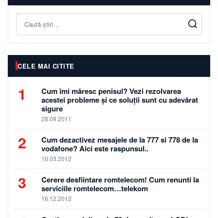
Caută
CELE MAI CITITE
1
Cum îmi măresc penisul? Vezi rezolvarea
acestei probleme și ce soluții sunt cu adevărat
sigure
28.09.2011
2
Cum dezactivez mesajele de la 777 si 778 de la
vodafone? Aici este raspunsul..
10.03.2012
3
Cerere desfiintare romtelecom! Cum renunti la
serviciile romtelecom…telekom
16.12.2012