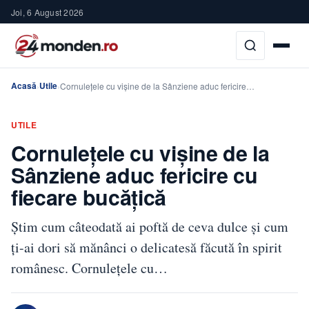
Joi, 6 August 2026
Acasă
Utile
›
›
Cornuleţele cu vişine de la Sânziene aduc fericire…
UTILE
Cornuleţele cu vişine de la
Sânziene aduc fericire cu
fiecare bucăţică
Știm cum câteodată ai poftă de ceva dulce și cum
ți-ai dori să mănânci o delicatesă făcută în spirit
românesc. Cornulețele cu…