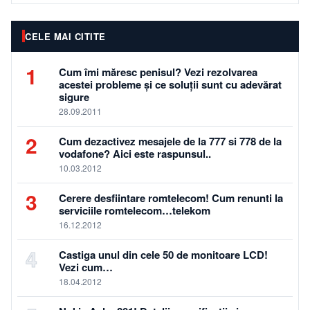
CELE MAI CITITE
1
Cum îmi măresc penisul? Vezi rezolvarea
acestei probleme și ce soluții sunt cu adevărat
sigure
28.09.2011
2
Cum dezactivez mesajele de la 777 si 778 de la
vodafone? Aici este raspunsul..
10.03.2012
3
Cerere desfiintare romtelecom! Cum renunti la
serviciile romtelecom…telekom
16.12.2012
4
Castiga unul din cele 50 de monitoare LCD!
Vezi cum…
18.04.2012