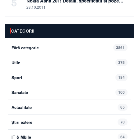
5
Nokia Asha 201! Detalii, specificatii si poze…
28.10.2011
CATEGORII
Fără categorie
3861
Utile
375
Sport
184
Sanatate
100
Actualitate
85
Știri extere
70
IT & Mbile
64