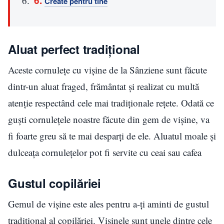
Create pentru tine
Aluat perfect tradițional
Aceste cornulețe cu vișine de la Sânziene sunt făcute
dintr-un aluat fraged, frământat și realizat cu multă
atenție respectând cele mai tradiționale rețete. Odată ce
guști cornulețele noastre făcute din gem de vișine, va
fi foarte greu să te mai desparți de ele. Aluatul moale și
dulceața cornulețelor pot fi servite cu ceai sau cafea
Gustul copilăriei
Gemul de vișine este ales pentru a-ți aminti de gustul
tradițional al copilăriei. Vișinele sunt unele dintre cele