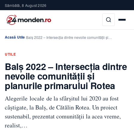
Sâmbătă, 8 August 2026
Acasă
Utile
›
›
Balș 2022 – Intersecția dintre nevoile comunității și…
UTILE
Balș 2022 – Intersecția dintre
nevoile comunității și
planurile primarului Rotea
Alegerile locale de la sfârșitul lui 2020 au fost
câștigate, la Balș, de Cătălin Rotea. Un proiect
sustenabil, prezentat comunității la acea vreme,
realist,…