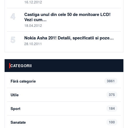
16.12.2012
4
Castiga unul din cele 50 de monitoare LCD!
Vezi cum…
18.04.2012
5
Nokia Asha 201! Detalii, specificatii si poze…
28.10.2011
CATEGORII
Fără categorie
3861
Utile
375
Sport
184
Sanatate
100