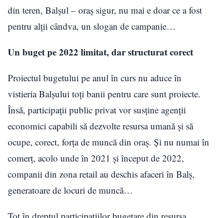
din teren, Balșul – oraș sigur, nu mai e doar ce a fost
pentru alții cândva, un slogan de campanie…
Un buget pe 2022 limitat, dar structurat corect
Proiectul bugetului pe anul în curs nu aduce în
vistieria Balșului toți banii pentru care sunt proiecte.
Însă, participații public privat vor susține agenții
economici capabili să dezvolte resursa umană și să
ocupe, corect, forța de muncă din oraș. Și nu numai în
comerț, acolo unde în 2021 și început de 2022,
companii din zona retail au deschis afaceri în Balș,
generatoare de locuri de muncă…
Tot în dreptul participațiilor bugetare din resursa