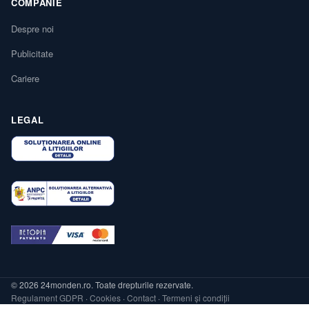
COMPANIE
Despre noi
Publicitate
Cariere
LEGAL
© 2026 24monden.ro. Toate drepturile rezervate.
Regulament GDPR
·
Cookies
·
Contact
·
Termeni și condiții