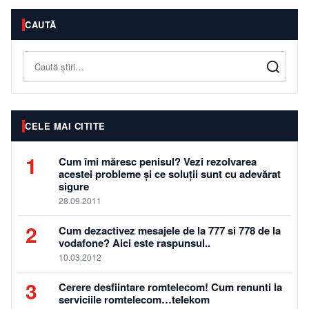
CAUTĂ
Caută
CELE MAI CITITE
1
Cum îmi măresc penisul? Vezi rezolvarea
acestei probleme și ce soluții sunt cu adevărat
sigure
28.09.2011
2
Cum dezactivez mesajele de la 777 si 778 de la
vodafone? Aici este raspunsul..
10.03.2012
3
Cerere desfiintare romtelecom! Cum renunti la
serviciile romtelecom…telekom