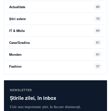
Actualitate
85
Știri extere
70
IT & Mbile
64
Casa/Gradina
61
Monden
61
Fashion
37
NEWSLETTER
Știrile zilei, în inbox
Cele mai importante știri, în fiecare dimineață.