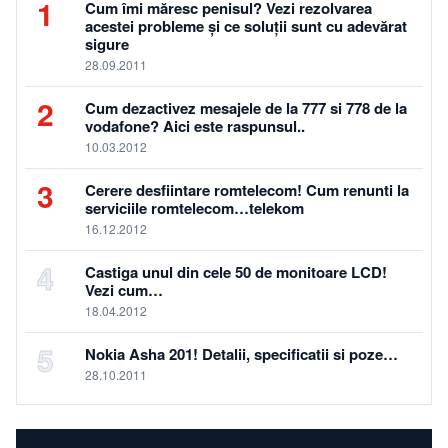
1
Cum îmi măresc penisul? Vezi rezolvarea
acestei probleme și ce soluții sunt cu adevărat
sigure
28.09.2011
2
Cum dezactivez mesajele de la 777 si 778 de la
vodafone? Aici este raspunsul..
10.03.2012
3
Cerere desfiintare romtelecom! Cum renunti la
serviciile romtelecom…telekom
16.12.2012
4
Castiga unul din cele 50 de monitoare LCD!
Vezi cum…
18.04.2012
5
Nokia Asha 201! Detalii, specificatii si poze…
28.10.2011