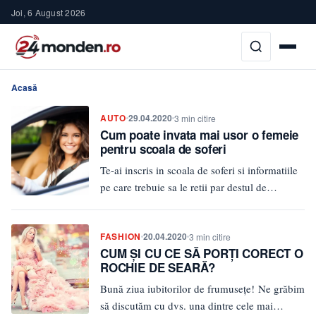
Joi, 6 August 2026
Acasă
AUTO
29.04.2020
3 min citire
Cum poate invata mai usor o femeie
pentru scoala de soferi
Te-ai inscris in scoala de soferi si informatiile
pe care trebuie sa le retii par destul de
dificile?…
FASHION
20.04.2020
3 min citire
CUM ȘI CU CE SĂ PORȚI CORECT O
ROCHIE DE SEARĂ?
Bună ziua iubitorilor de frumusețe! Ne grăbim
să discutăm cu dvs. una dintre cele mai