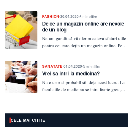
importante probleme ale sezonului:…
FASHION
20.04.2020
5 min citire
De ce un magazin online are nevoie
de un blog
Ne-am gandit să vă oferim cateva sfaturi utile
pentru cei care dețin un magazin online. Pe
scurt: un…
SANATATE
01.04.2020
3 min citire
Vrei sa intri la medicina?
Nu e usor si probabil stii deja acest lucru. La
facultatile de medicina se intra foarte greu,
iar…
CELE MAI CITITE