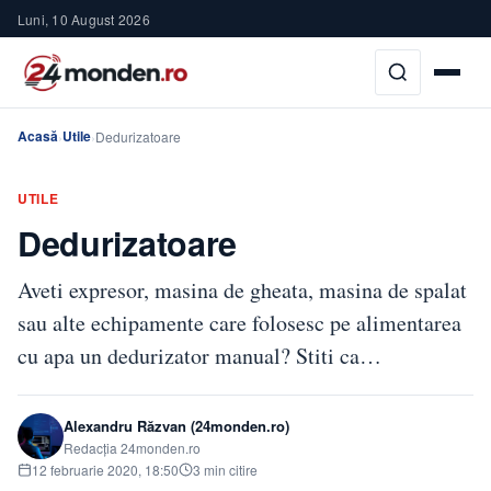
Luni, 10 August 2026
Acasă
Utile
›
›
Dedurizatoare
UTILE
Dedurizatoare
Aveti expresor, masina de gheata, masina de spalat
sau alte echipamente care folosesc pe alimentarea
cu apa un dedurizator manual? Stiti ca…
Alexandru Răzvan (24monden.ro)
Redacția 24monden.ro
12 februarie 2020, 18:50
3 min citire