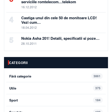
serviciile romtelecom…telekom
16.12.2012
4
Castiga unul din cele 50 de monitoare LCD!
Vezi cum…
18.04.2012
5
Nokia Asha 201! Detalii, specificatii si poze…
28.10.2011
CATEGORII
Fără categorie
3861
Utile
375
Sport
184
100