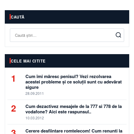
CAUTĂ
Caută
CELE MAI CITITE
1
Cum îmi măresc penisul? Vezi rezolvarea
acestei probleme și ce soluții sunt cu adevărat
sigure
28.09.2011
2
Cum dezactivez mesajele de la 777 si 778 de la
vodafone? Aici este raspunsul..
10.03.2012
3
Cerere desfiintare romtelecom! Cum renunti la