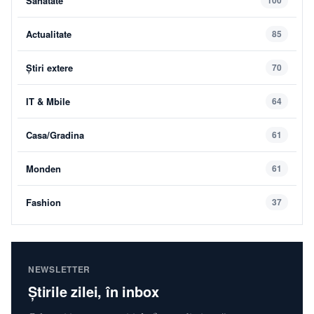
Sanatate
Actualitate
85
Știri extere
70
IT & Mbile
64
Casa/Gradina
61
Monden
61
Fashion
37
NEWSLETTER
Știrile zilei, în inbox