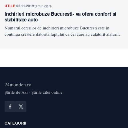
UTILE
02.11.2019
3 min citire
Inchirieri microbuze Bucuresti- va ofera confort si
stabilitate auto
Numarul cererilor de inchirieri microbuze Bucuresti este in
continua crestere datorita faptului ca cei care au calatorit alaturi…
24monden.ro
Știrile de Azi - Știrile zilei online
CATEGORII