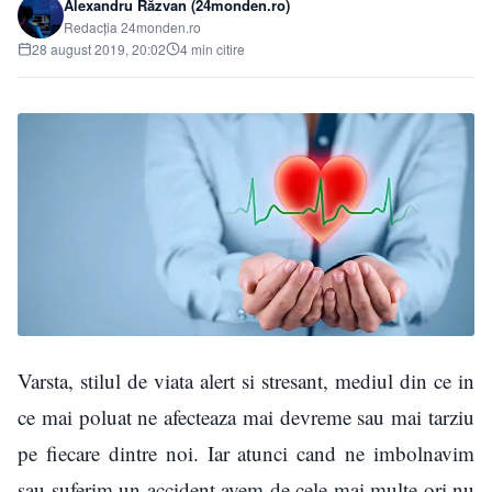
Alexandru Răzvan (24monden.ro)
Redacția 24monden.ro
28 august 2019, 20:02
4 min citire
Varsta, stilul de viata alert si stresant, mediul din ce in
ce mai poluat ne afecteaza mai devreme sau mai tarziu
pe fiecare dintre noi. Iar atunci cand ne imbolnavim
sau suferim un accident avem de cele mai multe ori nu