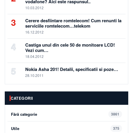
vodafone? Aici este raspunsul..
10.03.2012
3
Cerere desfiintare romtelecom! Cum renunti la
serviciile romtelecom…telekom
16.12.2012
4
Castiga unul din cele 50 de monitoare LCD!
Vezi cum…
18.04.2012
5
Nokia Asha 201! Detalii, specificatii si poze…
28.10.2011
CATEGORII
Fără categorie
3861
Utile
375