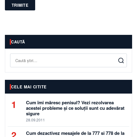
TRIMITE
CAUTĂ
Caută
CELE MAI CITITE
1
Cum îmi măresc penisul? Vezi rezolvarea
acestei probleme și ce soluții sunt cu adevărat
sigure
28.09.2011
2
Cum dezactivez mesajele de la 777 si 778 de la