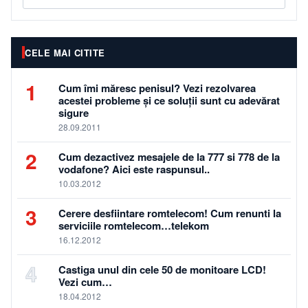
CELE MAI CITITE
1
Cum îmi măresc penisul? Vezi rezolvarea
acestei probleme și ce soluții sunt cu adevărat
sigure
28.09.2011
2
Cum dezactivez mesajele de la 777 si 778 de la
vodafone? Aici este raspunsul..
10.03.2012
3
Cerere desfiintare romtelecom! Cum renunti la
serviciile romtelecom…telekom
16.12.2012
4
Castiga unul din cele 50 de monitoare LCD!
Vezi cum…
18.04.2012