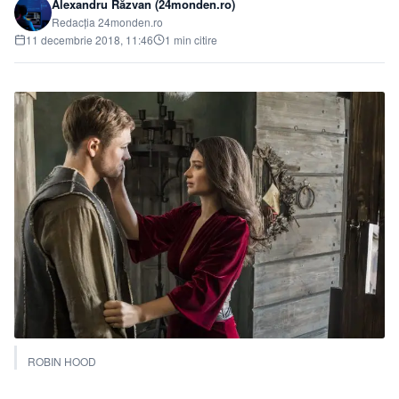
Alexandru Răzvan (24monden.ro)
Redacția 24monden.ro
11 decembrie 2018, 11:46
1 min citire
ROBIN HOOD