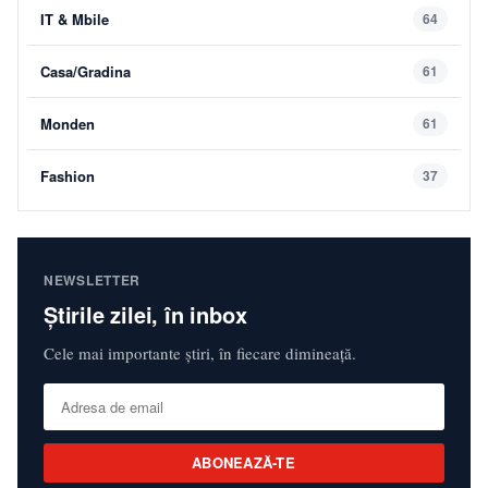
IT & Mbile
64
Casa/Gradina
61
Monden
61
Fashion
37
NEWSLETTER
Știrile zilei, în inbox
Cele mai importante știri, în fiecare dimineață.
ABONEAZĂ-TE